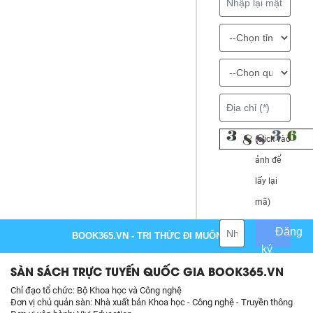
(click vào
ảnh để
lấy lại
mã)
Đăng
BOOK365.VN
- TRI THỨC ĐI MUÔN NƠI
ký
SÀN SÁCH TRỰC TUYẾN QUỐC GIA BOOK365.VN
Chỉ đạo tổ chức: Bộ Khoa học và Công nghệ
Đơn vị chủ quản sàn: Nhà xuất bản Khoa học - Công nghệ - Truyền thông