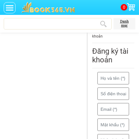
0
Danh
mục
Trang chủ
Đăng ký tài
khoản
Đăng ký tài
khoản