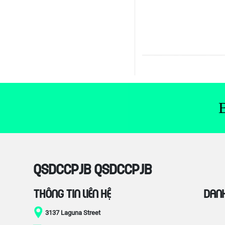
qSdCcPjb qSdCcPjb
Thông tin liên hệ
Dan
3137 Laguna Street