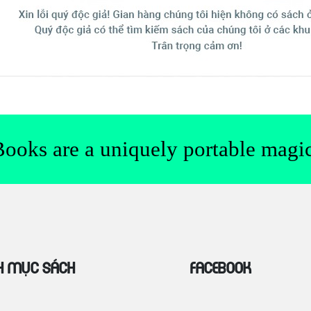
Books are a uniquely portable magic
h mục sách
Facebook