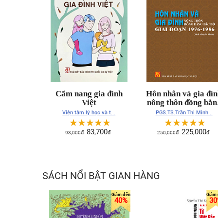
Cẩm nang gia đình
Hôn nhân và gia đì
Việt
nông thôn đồng bằn
Bắc Bộ giai đoạn 197
Viện tâm lý học và t...
PGS.TS.Trần Thị Minh...
1986
☆
☆
☆
☆
☆
☆
☆
☆
☆
☆
83,700
225,000
93,000
đ
đ
250,000
đ
đ
SÁCH NỔI BẬT GIAN HÀNG
40%
30