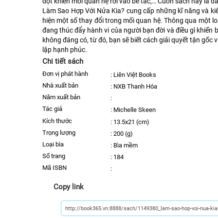
đột khiến mối quan hệ rơi vào bế tắc,… Cuốn sách này là d
Làm Sao Hợp Với Nửa Kia? cung cấp những kĩ năng và kiế
hiện một số thay đổi trong mối quan hệ. Thông qua một loạt
đang thúc đẩy hành vi của người bạn đời và điều gì khiến
không đáng có, từ đó, bạn sẽ biết cách giải quyết tận gốc 
lập hạnh phúc.⁠
Chi tiết sách
Đơn vị phát hành
:
Liên Việt Books
nhà xuất bản
:
NXB Thanh Hóa
năm xuất bản
:
Tác giả
:
Michelle Skeen
kích thước
:
13.5x21 (cm)
trọng lượng
:
200 (g)
Loại bìa
:
Bìa mềm
số trang
:
184
Mã ISBN
:
Copy link