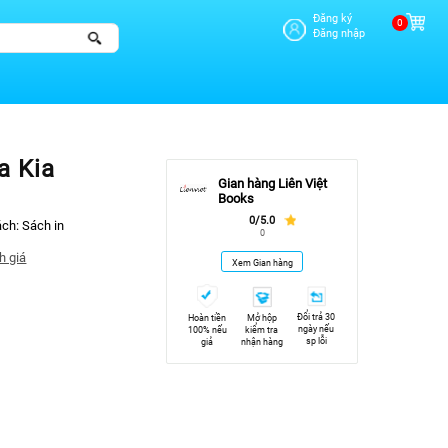
Đăng ký
0
Đăng nhập
a Kia
Gian hàng Liên Việt
Books
0/5.0
ách:
Sách in
0
h giá
Xem Gian hàng
Đổi trả 30
Hoàn tiền
Mở hộp
ngày nếu
100% nếu
kiểm tra
sp lỗi
giả
nhận hàng