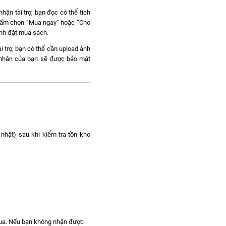
hận tài trợ, bạn đọc có thể tích
c bấm chọn “Mua ngay” hoặc “Cho
ành đặt mua sách.
i trợ, bạn có thể cần upload ảnh
á nhân của bạn sẽ được bảo mật
nhật) sau khi kiểm tra tồn kho
mua. Nếu bạn không nhận được