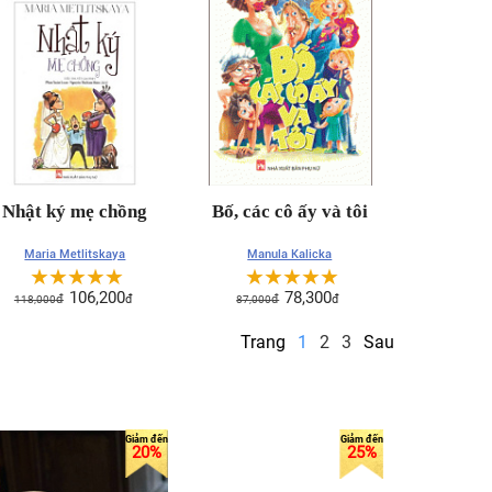
Nhật ký mẹ chồng
Bố, các cô ấy và tôi
Maria Metlitskaya
Manula Kalicka
☆
☆
☆
☆
☆
☆
☆
☆
☆
☆
106,200
78,300
118,000
đ
đ
87,000
đ
đ
Trang
1
2
3
Sau
20%
25%