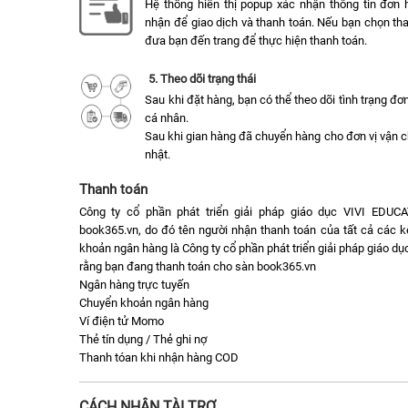
Hệ thống hiển thị popup xác nhận thông tin đơn 
nhận để giao dịch và thanh toán. Nếu bạn chọn tha
đưa bạn đến trang để thực hiện thanh toán.
5. Theo dõi trạng thái
Sau khi đặt hàng, bạn có thể theo dõi tình trạng đ
cá nhân.
Sau khi gian hàng đã chuyển hàng cho đơn vị vận 
nhật.
Thanh toán
Công ty cổ phần phát triển giải pháp giáo dục VIVI EDUC
book365.vn, do đó tên người nhận thanh toán của tất cả các k
khoản ngân hàng là Công ty cổ phần phát triển giải pháp giáo 
rằng bạn đang thanh toán cho sàn book365.vn
Ngân hàng trực tuyến
Chuyển khoản ngân hàng
Ví điện tử Momo
Thẻ tín dụng / Thẻ ghi nợ
Thanh tóan khi nhận hàng COD
CÁCH NHẬN TÀI TRỢ