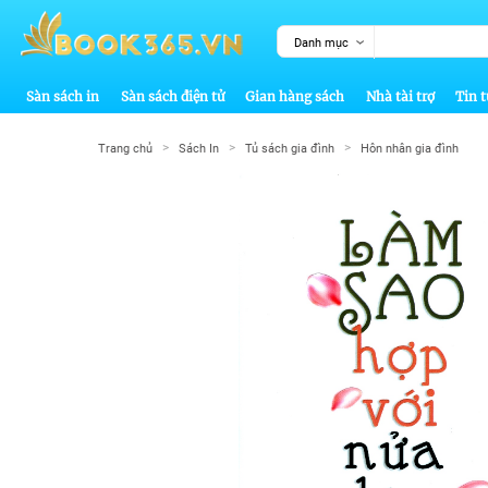
Danh mục
Sàn sách in
Sàn sách điện tử
Gian hàng sách
Nhà tài trợ
Tin t
>
>
>
Trang chủ
Sách In
Tủ sách gia đình
Hôn nhân gia đình