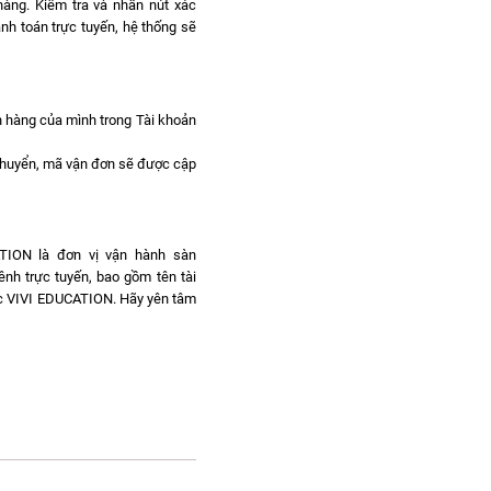
hàng. Kiểm tra và nhấn nút xác
nh toán trực tuyến, hệ thống sẽ
ơn hàng của mình trong Tài khoản
chuyển, mã vận đơn sẽ được cập
ATION là đơn vị vận hành sàn
ênh trực tuyến, bao gồm tên tài
dục VIVI EDUCATION. Hãy yên tâm