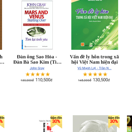
nh
Đàn ông Sao Hỏa -
Vấn đề ly hôn trong xã
g
Đàn Bà Sao Kim (Tìm
hội Việt Nam hiện đại
6-
lại tình yêu)
John Gray
Vũ Mạnh Lợi - Trần N...
☆
☆
☆
☆
☆
☆
☆
☆
☆
☆
110,500
130,500
130,000
đ
đ
145,000
đ
đ
%
30%
30%