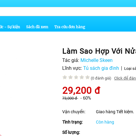
ức - Sự kiện
Sách đã xem
Tra cứu đơn hàng
Làm Sao Hợp Với Nử
Tác giả:
Michelle Skeen
Lĩnh vực:
Tủ sách gia đình
Loại s
(0 đánh giá)
Click để đán
29,200
đ
-
60%
73,000
đ
Vận chuyển:
Giao hàng Tiết kiệm.
Tình trạng:
Còn hàng
Số lượng: