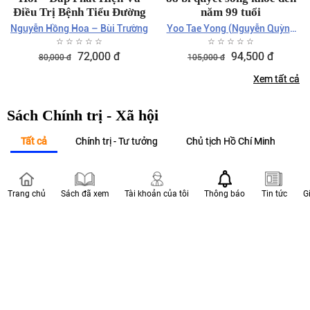
Điều Trị Bệnh Tiểu Đường
năm 99 tuổi
Nguyễn Hồng Hoa – Bùi Trường
Yoo Tae Yong (Nguyễn Quỳnh
☆
☆
☆
☆
☆
Như Huyền dịch)
☆
☆
☆
☆
☆
72,000
đ
94,500
đ
80,000
đ
105,000
đ
Xem tất cả
Sách Chính trị - Xã hội
Tất cả
Chính trị - Tư tưởng
Chủ tịch Hồ Chí Minh
N
15
%
15
%
Trang chủ
Sách đã xem
Tài khoản của tôi
Thông báo
Tin tức
G