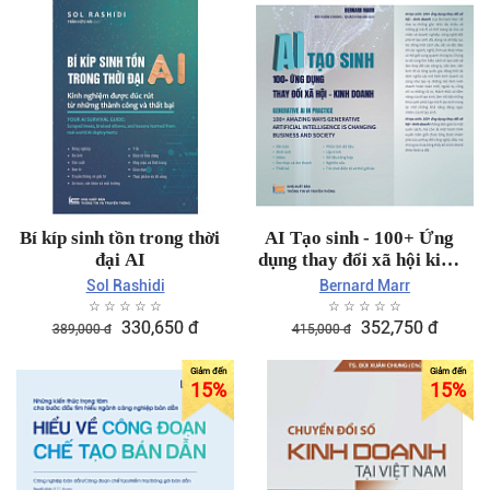
Bí kíp sinh tồn trong thời
AI Tạo sinh - 100+ Ứng
đại AI
dụng thay đổi xã hội kinh
doanh
Sol Rashidi
Bernard Marr
☆
☆
☆
☆
☆
☆
☆
☆
☆
☆
330,650
đ
352,750
đ
389,000
đ
415,000
đ
15%
15%