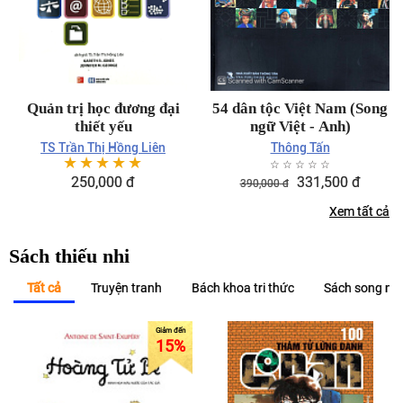
Quản trị học đương đại
54 dân tộc Việt Nam (Song
thiết yếu
ngữ Việt - Anh)
TS Trần Thị Hồng Liên
Thông Tấn
☆
☆
☆
☆
☆
☆
☆
☆
☆
☆
250,000
đ
331,500
đ
390,000
đ
Xem tất cả
Sách thiếu nhi
Tất cả
Truyện tranh
Bách khoa tri thức
Sách song ngữ
15
%