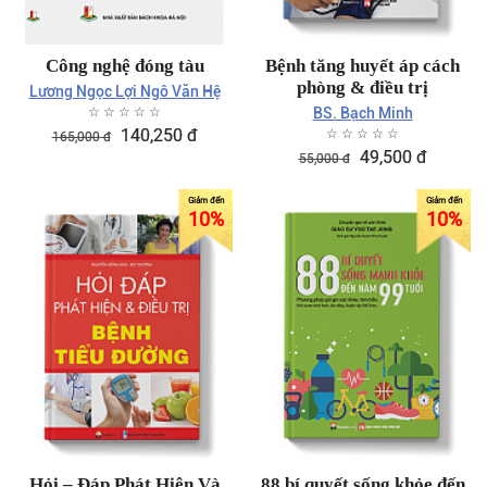
Công nghệ đóng tàu
Bệnh tăng huyết áp cách
phòng & điều trị
Lương Ngọc Lợi Ngô Văn Hệ
☆
☆
☆
☆
☆
BS. Bạch Minh
140,250
đ
☆
☆
☆
☆
☆
165,000
đ
49,500
đ
55,000
đ
10
%
10
%
Hỏi – Đáp Phát Hiện Và
88 bí quyết sống khỏe đến