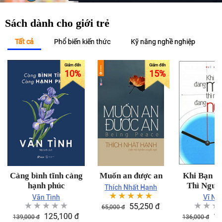
Sách dành cho giới trẻ
Tất cả
Phổ biến kiến thức
Kỹ năng nghề nghiệp
K
10
%
15
%
Càng bình tĩnh càng
Muốn an được an
Khi Bạn 
hạnh phúc
Thì Ngườ
Thích Nhất Hạnh
☆
☆
☆
☆
☆
Đang N
Vãn Tình
Vĩ Nh
☆
☆
☆
☆
☆
☆
☆
☆
55,250
đ
65,000
đ
125,100
đ
11
139,000
đ
136,000
đ