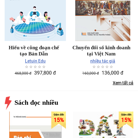
Hiểu về công đoạn chế
Chuyển đổi số kinh doanh
tạo Bán Dẫn
tại Việt Nam
Letuin Edu
nhiều tác giả
☆
☆
☆
☆
☆
☆
☆
☆
☆
☆
397,800
đ
136,000
đ
468,000
đ
160,000
đ
Xem tất cả
Sách đọc nhiều
15%
15%