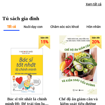
Xem tất cả
Tủ sách gia đình
Tất cả
Nuôi dạy con
Chăm sóc sức khoẻ
Hôn nhân gi
15
%
20
%
Bác sĩ tốt nhất là chính
Chế độ ăn giảm cân và
mình 08: Để trái tim luôn
kiểm soát tiểu đường