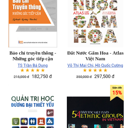
Báo chí truyền thông -
Đất Nước Gấm Hoa - Atlas
Những góc tiếp cận
Việt Nam
TS Trần Bá Dung
Võ Thị Mai Chi, Hồ Quốc Cường
☆
☆
☆
☆
☆
☆
☆
☆
☆
☆
182,750
đ
297,500
đ
215,000
đ
350,000
đ
15%