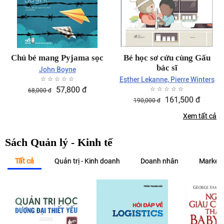
Chú bé mang Pyjama sọc
Bé học sơ cứu cùng Gấu
bác sĩ
John Boyne
☆
☆
☆
☆
☆
Esther Lekanne, Pierre Winters
57,800
đ
☆
☆
☆
☆
☆
68,000
đ
161,500
đ
190,000
đ
Xem tất cả
Sách Quản lý - Kinh tế
Tất cả
Quản trị - Kinh doanh
Doanh nhân
Marketi