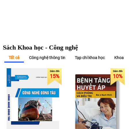
Sách Khoa học - Công nghệ
Tất cả
Công nghệ thông tin
Tạp chí khoa học
Khoa họ
15
%
10
%