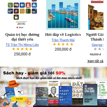
Quản trị học đương
Hỏi đáp về Logistics
Người Giàu
đại thiết yếu
Thành Ba
Trần Thanh Hải
☆
☆
☆
☆
☆
TS Trần Thị Hồng Liên
George S 
☆
☆
☆
☆
☆
☆
☆
☆
200,000
đ
250,000
đ
83
98,000
đ
Xem tất cả