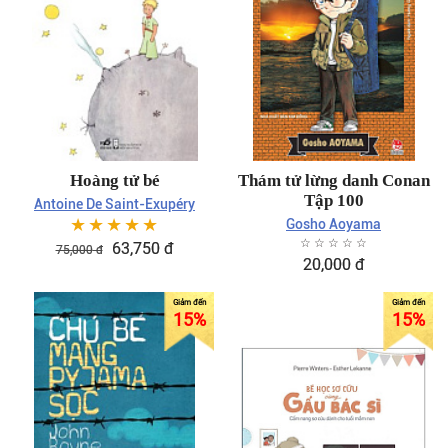
Hoàng tử bé
Thám tử lừng danh Conan
Tập 100
Antoine De Saint-Exupéry
☆
☆
☆
☆
☆
Gosho Aoyama
☆
☆
☆
☆
☆
63,750
đ
75,000
đ
20,000
đ
15
%
15
%