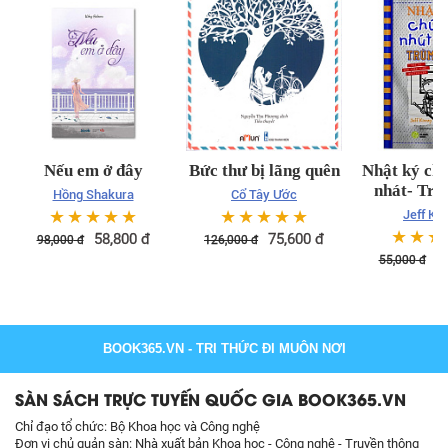
Nếu em ở đây
Bức thư bị lãng quên
Nhật ký chú
nhát- Trù
Hồng Shakura
Cổ Tây Ước
☆
☆
☆
☆
☆
☆
☆
☆
☆
☆
Jeff Ki
☆
☆
☆
58,800
đ
75,600
đ
98,000
đ
126,000
đ
3
55,000
đ
BOOK365.VN
- TRI THỨC ĐI MUÔN NƠI
SÀN SÁCH TRỰC TUYẾN QUỐC GIA BOOK365.VN
Chỉ đạo tổ chức: Bộ Khoa học và Công nghệ
Đơn vị chủ quản sàn: Nhà xuất bản Khoa học - Công nghệ - Truyền thông