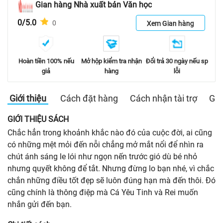
Gian hàng Nhà xuất bản Văn học
0/5.0
0
Xem Gian hàng
Hoàn tiền 100% nếu
Mở hộp kiểm tra nhận
Đổi trả 30 ngày nếu sp
giả
hàng
lỗi
Giới thiệu
Cách đặt hàng
Cách nhận tài trợ
Gia
GIỚI THIỆU SÁCH
Chắc hẳn trong khoảnh khắc nào đó của cuộc đời, ai cũng
có những mệt mỏi đến nỗi chẳng mở mắt nổi để nhìn ra
chút ánh sáng le lói như ngọn nến trước gió dù bé nhỏ
nhưng quyết không để tắt. Nhưng đừng lo bạn nhé, vì chắc
chắn những điều tốt đẹp sẽ luôn đúng hạn mà đến thôi. Đó
cũng chính là thông điệp mà Cá Yêu Tinh và Rei muốn
nhắn gửi đến bạn.