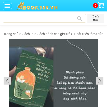
0
Danh
mục
Trang chủ
>
Sách In
>
Sách dành cho giới trẻ
>
Phát triển tâm thức