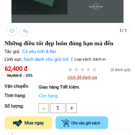
1
/
1
Những điều tốt đẹp luôn đúng hạn mà đến
Tác giả:
Cá yêu tinh & Rei
Lĩnh vực:
Sách dành cho giới trẻ
Loại sách:
Sách in
62,400
đ
(0 đánh giá)
96,000
đ
-
35%
Click để đánh giá
Vận chuyển:
Giao hàng Tiết kiệm.
Tình trạng:
Còn hàng
Số lượng:
-
+
1
Mua ngay
Cho vào giỏ sách