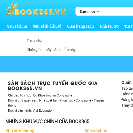
Danh mục
Sàn sách in
Sàn sách điện tử
Gian hàng sách
Nhà tài trợ
Tin t
Trang chủ
Không tìm thấy sản phẩm này!
SÀN SÁCH TRỰC TUYẾN QUỐC GIA
Quản l
BOOK365.VN
Tạo tà
Đăng 
Chỉ đạo tổ chức: Bộ Khoa học và Công nghệ
Đăng k
Đơn vị chủ quản sàn: Nhà xuất bản Khoa học - Công nghệ - Truyền
Thay đ
thông
Đơn vị vận hành: Vivi Education
NHỮNG KHU VỰC CHÍNH CỦA BOOK365
Khu vực chung
Sàn sách in