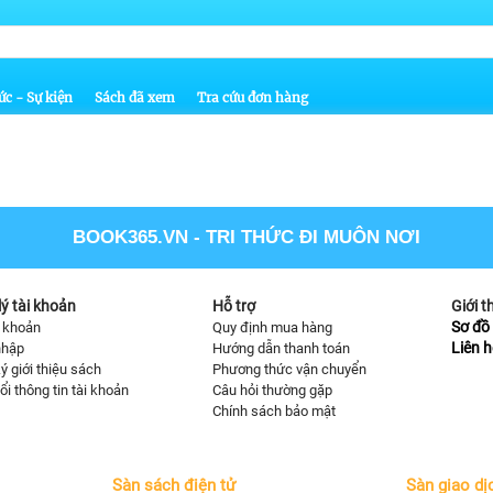
ức - Sự kiện
Sách đã xem
Tra cứu đơn hàng
BOOK365.VN
- TRI THỨC ĐI MUÔN NƠI
ý tài khoản
Hỗ trợ
Giới t
Sơ đồ 
i khoản
Quy định mua hàng
Liên h
nhập
Hướng dẫn thanh toán
ý giới thiệu sách
Phương thức vận chuyển
ổi thông tin tài khoản
Câu hỏi thường gặp
Chính sách bảo mật
Sàn sách điện tử
Sàn giao dị