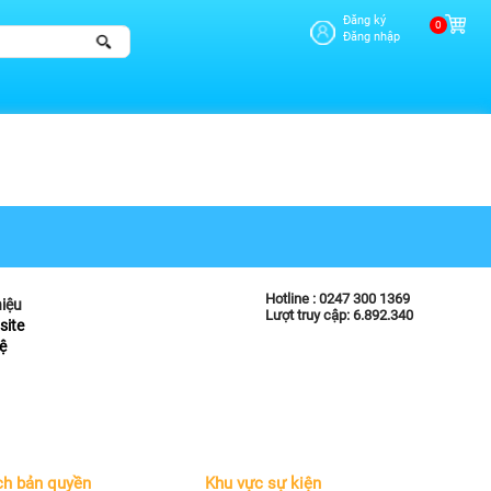
Đăng ký
0
Đăng nhập
Hotline :
0247 300 1369
hiệu
Lượt truy cập: 6.892.340
site
ệ
ch bản quyền
Khu vực sự kiện