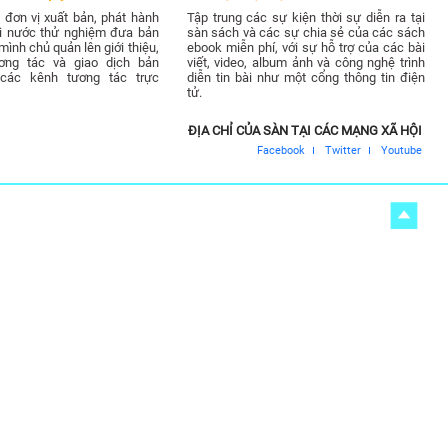
đơn vị xuất bản, phát hành
Tập trung các sự kiện thời sự diễn ra tại
ài nước thử nghiệm đưa bản
sàn sách và các sự chia sẻ của các sách
ình chủ quản lên giới thiệu,
ebook miễn phí, với sự hỗ trợ của các bài
ơng tác và giao dịch bản
viết, video, album ảnh và công nghệ trình
các kênh tương tác trực
diễn tin bài như một cổng thông tin điện
tử.
ĐỊA CHỈ CỦA SÀN TẠI CÁC MẠNG XÃ HỘI
Facebook
Twitter
Youtube