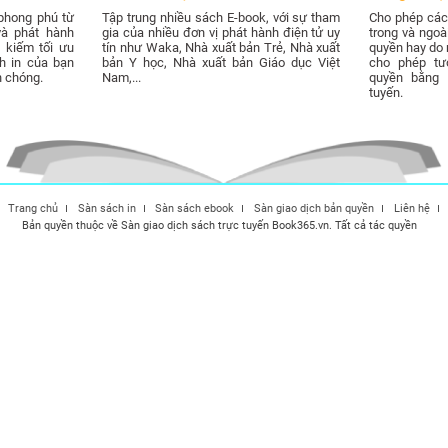
phong phú từ
Tập trung nhiều sách E-book, với sự tham
Cho phép các 
và phát hành
gia của nhiều đơn vị phát hành điện tử uy
trong và ngo
 kiếm tối ưu
tín như Waka, Nhà xuất bản Trẻ, Nhà xuất
quyền hay do m
h in của bạn
bản Y học, Nhà xuất bản Giáo dục Việt
cho phép tư
h chóng.
Nam,...
quyền bằng 
tuyến.
Trang chủ
Sàn sách in
Sàn sách ebook
Sàn giao dịch bản quyền
Liên hệ
Bản quyền thuộc về Sàn giao dịch sách trực tuyến Book365.vn. Tất cả tác quyền