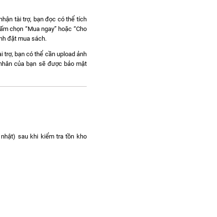
hận tài trợ, bạn đọc có thể tích
c bấm chọn “Mua ngay” hoặc “Cho
ành đặt mua sách.
i trợ, bạn có thể cần upload ảnh
á nhân của bạn sẽ được bảo mật
nhật) sau khi kiểm tra tồn kho