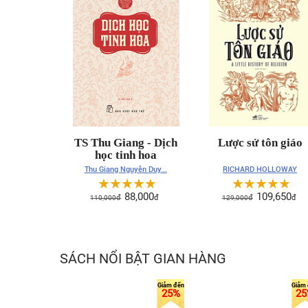
TS Thu Giang - Dịch
Lược sử tôn giáo
học tinh hoa
RICHARD HOLLOWAY
Thu Giang Nguyễn Duy...
☆
☆
☆
☆
☆
☆
☆
☆
☆
☆
109,650
88,000
129,000
đ
đ
110,000
đ
đ
SÁCH NỔI BẬT GIAN HÀNG
25%
25