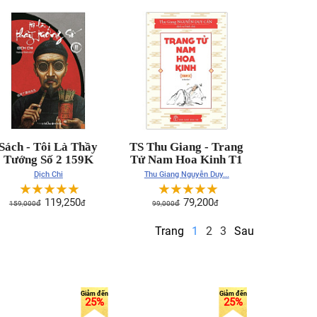
Sách - Tôi Là Thầy
TS Thu Giang - Trang
Tướng Số 2 159K
Tử Nam Hoa Kinh T1
Dịch Chi
Thu Giang Nguyễn Duy...
☆
☆
☆
☆
☆
☆
☆
☆
☆
☆
119,250
79,200
159,000
đ
đ
99,000
đ
đ
Trang
1
2
3
Sau
25%
25%