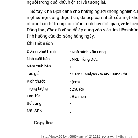
người trong quá khứ, hiện tại và tương lai.
Sổ tay Kinh Dịch dành cho những người không nghiên cứ
một số nội dung thực tiễn, dễ tiếp cận nhất của một kho
những hào từ trong quẻ được trình bày đơn giản, về lẽ biến
Đồng thời, độc giả cũng dễ áp dụng vào việc tìm kiếm nhữ
tình huống của đời sống hàng ngày.
Chi tiết sách
Đơn vị phát hành
:
Nhà sách Văn Lang
nhà xuất bản
:
NXB Hồng Đức
năm xuất bản
:
Tác giả
:
Gary G.Melyan - Wen-Kuang Chu
kích thước
:
(cm)
trọng lượng
:
250 (g)
Loại bìa
:
Bìa mềm
số trang
:
Mã ISBN
:
Copy link