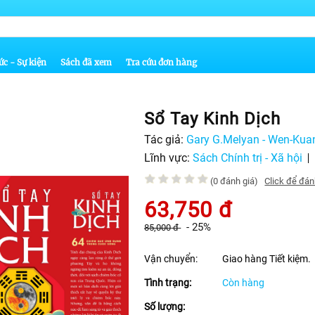
ức - Sự kiện
Sách đã xem
Tra cứu đơn hàng
Sổ Tay Kinh Dịch
Tác giả:
Gary G.Melyan - Wen-Kua
Lĩnh vực:
Sách Chính trị - Xã hội
(0 đánh giá)
Click để đán
63,750
đ
-
25%
85,000
đ
Vận chuyển:
Giao hàng Tiết kiệm.
Tình trạng:
Còn hàng
Số lượng: