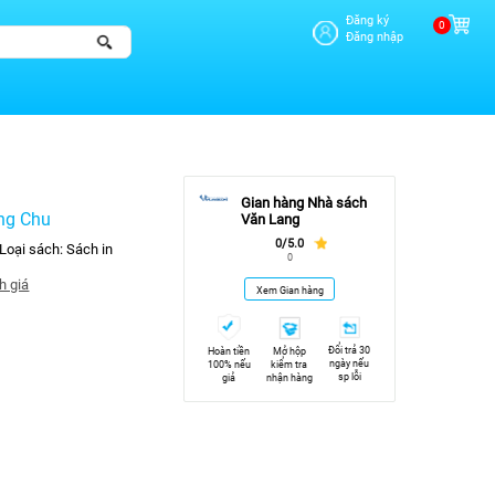
Đăng ký
0
Đăng nhập
Gian hàng Nhà sách
ng Chu
Văn Lang
0/5.0
Loại sách:
Sách in
0
h giá
Xem Gian hàng
Đổi trả 30
Hoàn tiền
Mở hộp
ngày nếu
100% nếu
kiểm tra
sp lỗi
giả
nhận hàng