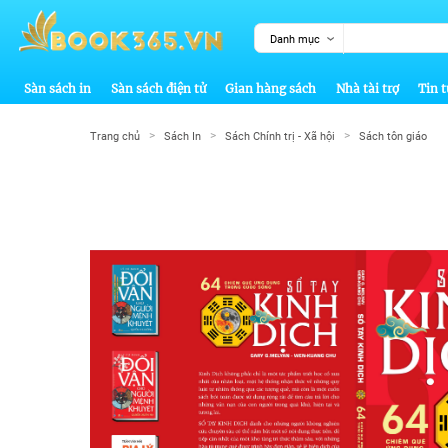
Danh mục
Sàn sách in
Sàn sách điện tử
Gian hàng sách
Nhà tài trợ
Tin t
>
>
>
Trang chủ
Sách In
Sách Chính trị - Xã hội
Sách tôn giáo