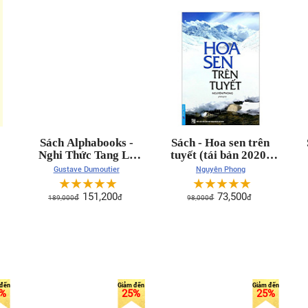
Sách Alphabooks -
Sách - Hoa sen trên
Nghi Thức Tang Lễ
tuyết (tái bản 2020)
Của Người An Nam
98K
Gustave Dumoutier
Nguyên Phong
☆
☆
☆
☆
☆
☆
☆
☆
☆
☆
151,200
73,500
189,000
đ
đ
98,000
đ
đ
%
25%
25%