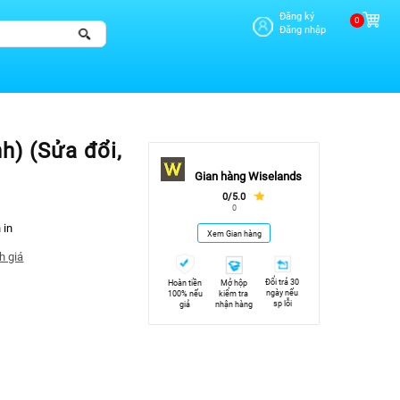
Đăng ký
0
Đăng nhập
h) (Sửa đổi,
Gian hàng Wiselands
0/5.0
0
 in
Xem Gian hàng
h giá
Đổi trả 30
Hoàn tiền
Mở hộp
ngày nếu
100% nếu
kiểm tra
sp lỗi
giả
nhận hàng