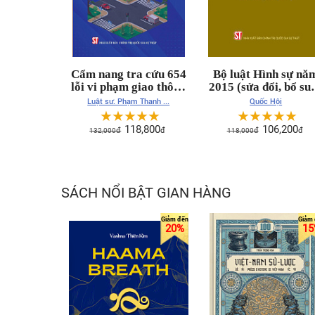
Cẩm nang tra cứu 654
Bộ luật Hình sự nă
lỗi vi phạm giao thông
2015 (sửa đổi, bổ su
đường bộ và mức phạt
năm 2017, 2024, 202
Luật sư. Phạm Thanh ...
Quốc Hội
theo Nghị định số
☆
☆
☆
☆
☆
☆
☆
☆
☆
☆
168/2024/NĐ-CP
118,800
106,200
132,000
đ
đ
118,000
đ
đ
SÁCH NỔI BẬT GIAN HÀNG
20%
15