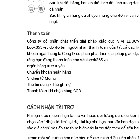
Sau khi đặt hàng, bạn có thể theo dõi tình trạng đ
cá nhân.
Sau khi gian hàng đã chuyển hàng cho đơn vị vận 
nhật.
Thanh toán
Công ty cổ phần phát triển giải pháp giáo dục VIVI EDUC
book365.vn, do đó tên người nhận thanh toán của tất cả các k
khoản ngân hàng là Công ty cổ phần phát triển giải pháp giáo 
rằng bạn đang thanh toán cho sàn book365.vn
Ngân hàng trực tuyến
Chuyển khoản ngân hàng
Ví điện tử Momo
Thẻ tín dụng / Thẻ ghi nợ
Thanh tóan khi nhận hàng COD
CÁCH NHẬN TÀI TRỢ
Khi bạn đọc muốn nhận tài trợ và thuộc đối tượng đủ điều kiện n
chọn vào “Nhận tài trợ” tại đợt tài trợ phù hợp, sau đó bạn đọ
vào giỏ sách” và tiếp tục thực hiện các bước tiếp theo để tiến h
Trong một số trường hợp đặc biệt, để xác minh điều kiện nhận tà