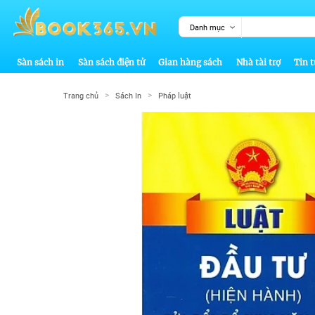
Danh mục
Sàn sách in
Sàn sách điện tử
Gian hàng sách
Nhà tài trợ
Tin t
>
>
Trang chủ
Sách In
Pháp luật