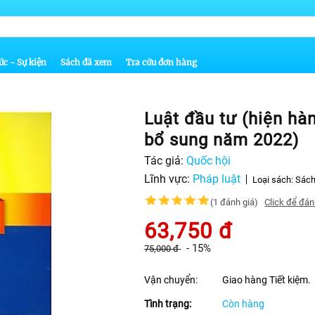
ức - Sự kiện
Sách đã xem
Tra cứu đơn hàng
Luật đầu tư (hiện hàn
bổ sung năm 2022)
Tác giả:
Quốc hội
Lĩnh vực:
Pháp luật
Loại sách:
Sách
(1 đánh giá)
Click để đán
63,750
đ
-
15%
75,000
đ
Vận chuyển:
Giao hàng Tiết kiệm.
Tình trạng:
Còn hàng