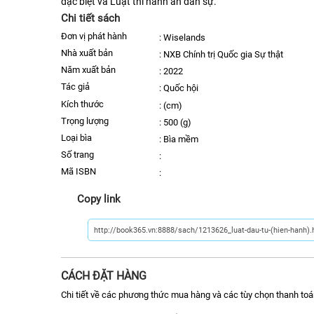
đặc biệt và Luật thi hành án dân sự.
Chi tiết sách
Đơn vị phát hành
:
Wiselands
nhà xuất bản
:
NXB Chính trị Quốc gia Sự thật
năm xuất bản
:
2022
Tác giả
:
Quốc hội
kích thước
:
(cm)
trọng lượng
:
500 (g)
Loại bìa
:
Bìa mềm
số trang
:
Mã ISBN
:
Copy link
CÁCH ĐẶT HÀNG
Chi tiết về các phương thức mua hàng và các tùy chọn thanh toá