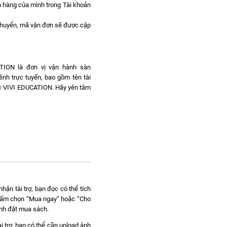
ơn hàng của mình trong Tài khoản
chuyển, mã vận đơn sẽ được cập
ATION là đơn vị vận hành sàn
ênh trực tuyến, bao gồm tên tài
dục VIVI EDUCATION. Hãy yên tâm
hận tài trợ, bạn đọc có thể tích
c bấm chọn “Mua ngay” hoặc “Cho
ành đặt mua sách.
i trợ, bạn có thể cần upload ảnh