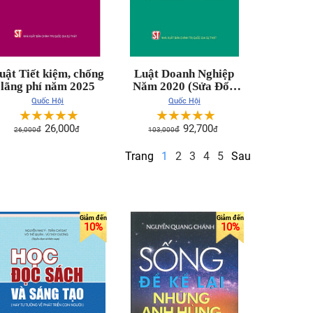
uật Tiết kiệm, chống
Luật Doanh Nghiệp
lãng phí năm 2025
Năm 2020 (Sửa Đổi,
Bổ Sung Năm 2022,
Quốc Hội
Quốc Hội
2025)
☆
☆
☆
☆
☆
☆
☆
☆
☆
☆
26,000
92,700
26,000
đ
đ
103,000
đ
đ
Trang
1
2
3
4
5
Sau
10%
10%