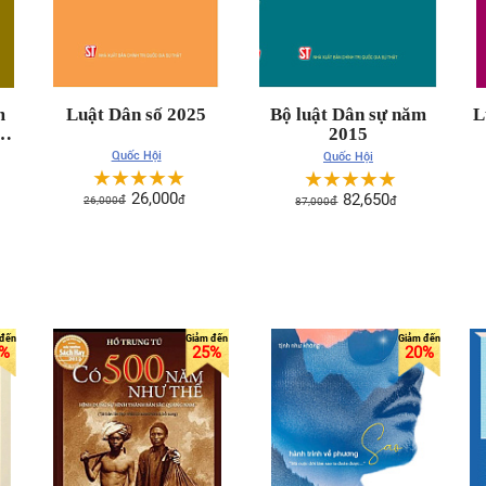
m
Luật Dân số 2025
Bộ luật Dân sự năm
L
ng
2015
5)
Quốc Hội
Quốc Hội
☆
☆
☆
☆
☆
☆
☆
☆
☆
☆
26,000
82,650
26,000
đ
đ
87,000
đ
đ
%
25%
20%