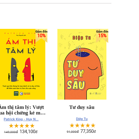
10%
15%
Ám thị tâm lý: Vượt
Tư duy sâu
ua hội chứng kẻ mạo
anh và tư duy cố hữu
Diệp Tu
Patrick King - Huy N...
ể kiểm soát tâm trí,
☆
☆
☆
☆
☆
☆
☆
☆
☆
☆
làm chủ cuộc sống
77,350
134,100
91,000
đ
đ
149,000
đ
đ