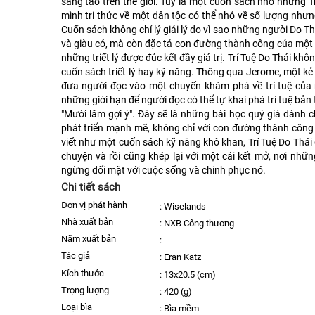
sáng tạo trên thế giới. Tuy là một cuốn sách nhỏ nhưng T
mình tri thức về một dân tộc có thể nhỏ về số lượng nhưng 
Cuốn sách không chỉ lý giải lý do vì sao những người Do Thá
và giàu có, mà còn đặc tả con đường thành công của một
những triết lý được đúc kết đầy giá trị. Trí Tuệ Do Thái khô
cuốn sách triết lý hay kỹ năng. Thông qua Jerome, một kẻ l
đưa người đọc vào một chuyến khám phá về trí tuệ của n
những giới hạn để người đọc có thể tự khai phá trí tuệ bản
"Mười lăm gợi ý". Đây sẽ là những bài học quý giá dành 
phát triển mạnh mẽ, không chỉ với con đường thành công
viết như một cuốn sách kỹ năng khô khan, Trí Tuệ Do Thá
chuyện và rồi cũng khép lại với một cái kết mở, nơi nh
ngừng đối mặt với cuộc sống và chinh phục nó.
Chi tiết sách
Đơn vị phát hành
:
Wiselands
nhà xuất bản
:
NXB Công thương
năm xuất bản
:
Tác giả
:
Eran Katz
kích thước
:
13x20.5 (cm)
trọng lượng
:
420 (g)
Loại bìa
:
Bìa mềm