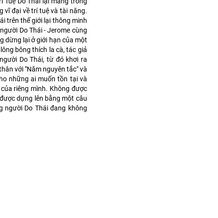
rí Tuệ Do Thái lại mang trong
vĩ đại về trí tuệ và tài năng.
i trên thế giới lại thông minh
 người Do Thái - Jerome cùng
ng dừng lại ở giới hạn của một
ông bông thích la cà, tác giả
gười Do Thái, từ đó khơi ra
 thân với "Năm nguyên tắc" và
cho những ai muốn tồn tại và
 của riêng mình. Không được
i được dựng lên bằng một câu
ững người Do Thái đang không