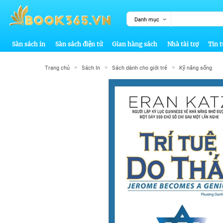
Danh mục
Sàn sách in
Sàn sách điện tử
Gian hàng sách
Nhà tài trợ
Tin t
>
>
>
Trang chủ
Sách In
Sách dành cho giới trẻ
Kỹ năng sống