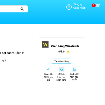
Đăng ký
0
Đăng nhập
Gian hàng Wiselands
0/5.0
Loại sách:
Sách in
0
h giá
Xem Gian hàng
Đổi trả 30
Hoàn tiền
Mở hộp
ngày nếu
100% nếu
kiểm tra
sp lỗi
giả
nhận hàng