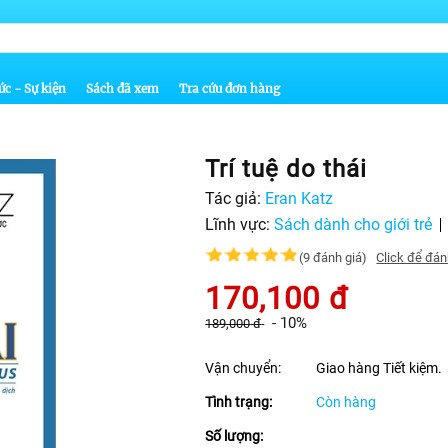
ức - Sự kiện
Sách đã xem
Tra cứu đơn hàng
Trí tuệ do thái
Tác giả:
Eran Katz
Lĩnh vực:
Sách dành cho giới trẻ
(9 đánh giá)
Click để đán
170,100
đ
-
10%
189,000
đ
Vận chuyển:
Giao hàng Tiết kiệm.
Tình trạng:
Còn hàng
Số lượng: