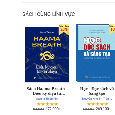
SÁCH CÙNG LĨNH VỰC
20%
10
Sách Haama Breath -
Học - Đọc sách và
Điều kỳ diệu từ
Sáng tạo
Himalaya - Bìa cứng
Vashna Thiên Kim
Nguyễn Như Ý - Trần ...
☆
☆
☆
☆
☆
☆
☆
☆
☆
☆
472,000
269,100
590,000
đ
đ
299,000
đ
đ