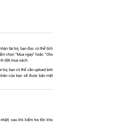
hận tài trợ, bạn đọc có thể tích
c bấm chọn “Mua ngay” hoặc “Cho
ành đặt mua sách.
i trợ, bạn có thể cần upload ảnh
á nhân của bạn sẽ được bảo mật
nhật) sau khi kiểm tra tồn kho