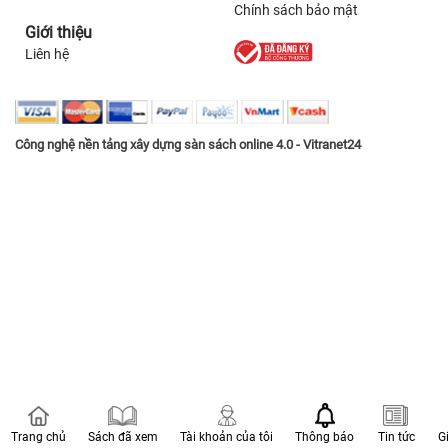
Chính sách bảo mật
Giới thiệu
Liên hệ
Công nghệ nền tảng xây dựng sàn sách online 4.0 - Vitranet24
Trang chủ
Sách đã xem
Tài khoản của tôi
Thông báo
Tin tức
G