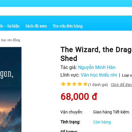
ức - Sự kiện
Sách đã xem
Tra cứu đơn hàng
 học nhi đồng
The Wizard, the Drag
Shed
Tác giả:
Nguyễn Minh Hân
Lĩnh vực:
Văn học thiếu nhi
Loại 
(1 đánh giá)
Click để đán
68,000
đ
Vận chuyển:
Giao hàng Tiết kiệm.
Tình trạng:
Còn hàng