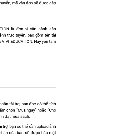
chuyển, mã vận đơn sẽ được cập
ATION là đơn vị vận hành sàn
ênh trực tuyến, bao gồm tên tài
dục VIVI EDUCATION. Hãy yên tâm
hận tài trợ, bạn đọc có thể tích
c bấm chọn “Mua ngay” hoặc “Cho
ành đặt mua sách.
i trợ, bạn có thể cần upload ảnh
á nhân của bạn sẽ được bảo mật