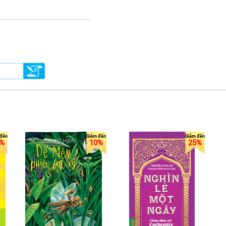
%
10%
25%