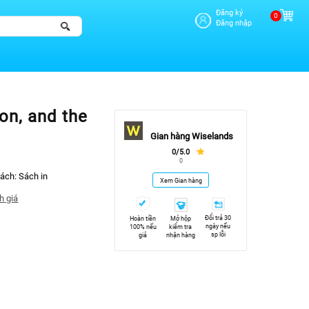
Đăng ký
0
Đăng nhập
on, and the
Gian hàng Wiselands
0/5.0
0
sách:
Sách in
Xem Gian hàng
h giá
Đổi trả 30
Hoàn tiền
Mở hộp
ngày nếu
100% nếu
kiểm tra
sp lỗi
giả
nhận hàng