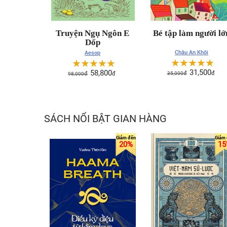
Truyện Ngụ Ngôn E
Bé tập làm người lớ
Dốp
Châu An Khôi
Aesop
☆
☆
☆
☆
☆
☆
☆
☆
☆
☆
31,500
58,800
35,000
đ
đ
98,000
đ
đ
SÁCH NỔI BẬT GIAN HÀNG
20%
15