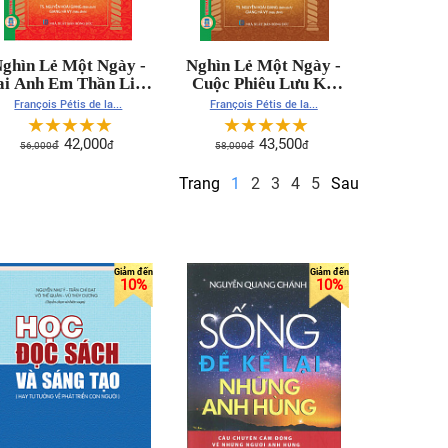
ghìn Lẻ Một Ngày -
Nghìn Lẻ Một Ngày -
ai Anh Em Thần Linh
Cuộc Phiêu Lưu Kỳ
(Truyện cổ Ba Tư)
Thú (Truyện cổ Ba Tư)
François Pétis de la...
François Pétis de la...
☆
☆
☆
☆
☆
☆
☆
☆
☆
☆
42,000
43,500
56,000
đ
đ
58,000
đ
đ
Trang
1
2
3
4
5
Sau
10%
10%