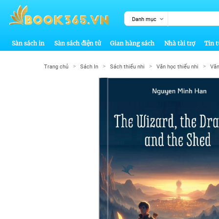
Danh mục
Sàn sách in
Sàn sách điện tử
Gian hàng sách
Nhà tài trợ
Tin t
>
>
>
>
Trang chủ
Sách In
Sách thiếu nhi
Văn học thiếu nhi
Văn