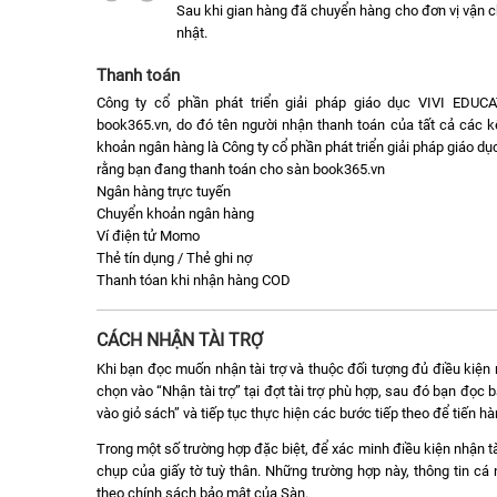
Sau khi gian hàng đã chuyển hàng cho đơn vị vận 
nhật.
Thanh toán
Công ty cổ phần phát triển giải pháp giáo dục VIVI EDUC
book365.vn, do đó tên người nhận thanh toán của tất cả các k
khoản ngân hàng là Công ty cổ phần phát triển giải pháp giáo 
rằng bạn đang thanh toán cho sàn book365.vn
Ngân hàng trực tuyến
Chuyển khoản ngân hàng
Ví điện tử Momo
Thẻ tín dụng / Thẻ ghi nợ
Thanh tóan khi nhận hàng COD
CÁCH NHẬN TÀI TRỢ
Khi bạn đọc muốn nhận tài trợ và thuộc đối tượng đủ điều kiện n
chọn vào “Nhận tài trợ” tại đợt tài trợ phù hợp, sau đó bạn đọ
vào giỏ sách” và tiếp tục thực hiện các bước tiếp theo để tiến h
Trong một số trường hợp đặc biệt, để xác minh điều kiện nhận tà
chụp của giấy tờ tuỳ thân. Những trường hợp này, thông tin c
theo chính sách bảo mật của Sàn.