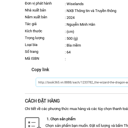
Đơn vị phát hành
:
Wiselands
nhà xuất bản
:
NXB Thông tin và Truyền thông
năm xuất bản
:
2024
Tác giả
:
Nguyễn Minh Hân
kích thước
:
(cm)
trọng lượng
:
500 (g)
Loại bìa
:
Bìa mềm
số trang
:
64
Mã ISBN
:
Copy link
CÁCH ĐẶT HÀNG
Chi tiết về các phương thức mua hàng và các tùy chọn thanh toá
1. Chọn sản phẩm
Chọn sản phẩm bạn muốn. Đặt số lượng và bấm T