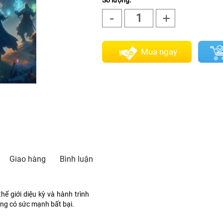
Số lượng:
-
+
1
Mua ngay
Giao hàng
Bình luận
hế giới diệu kỳ và hành trình
ồng có sức mạnh bất bại.