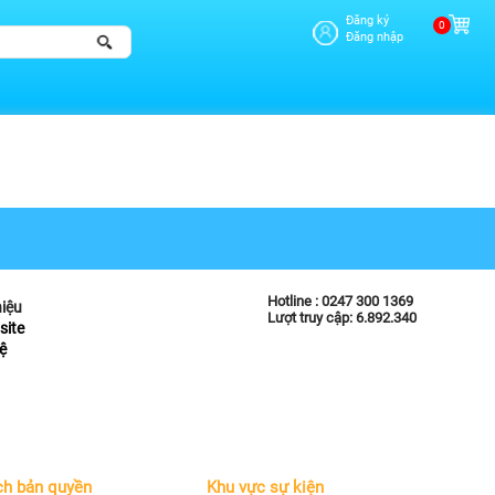
Đăng ký
0
Đăng nhập
Hotline :
0247 300 1369
hiệu
Lượt truy cập: 6.892.340
site
ệ
ch bản quyền
Khu vực sự kiện