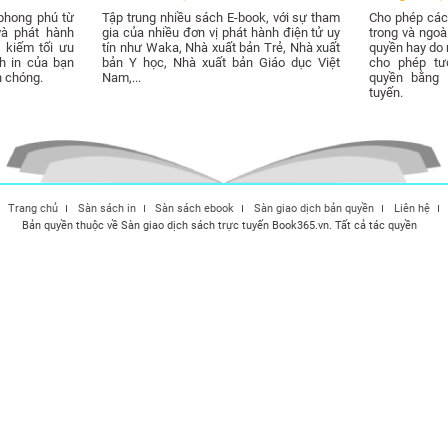
phong phú từ
Tập trung nhiều sách E-book, với sự tham
Cho phép các 
và phát hành
gia của nhiều đơn vị phát hành điện tử uy
trong và ngo
 kiếm tối ưu
tín như Waka, Nhà xuất bản Trẻ, Nhà xuất
quyền hay do m
h in của bạn
bản Y học, Nhà xuất bản Giáo dục Việt
cho phép tư
h chóng.
Nam,...
quyền bằng 
tuyến.
Trang chủ
Sàn sách in
Sàn sách ebook
Sàn giao dịch bản quyền
Liên hệ
Bản quyền thuộc về Sàn giao dịch sách trực tuyến Book365.vn. Tất cả tác quyền