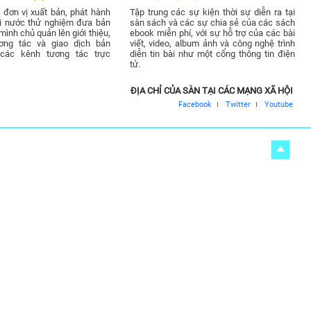
đơn vị xuất bản, phát hành
Tập trung các sự kiện thời sự diễn ra tại
ài nước thử nghiệm đưa bản
sàn sách và các sự chia sẻ của các sách
ình chủ quản lên giới thiệu,
ebook miễn phí, với sự hỗ trợ của các bài
ơng tác và giao dịch bản
viết, video, album ảnh và công nghệ trình
các kênh tương tác trực
diễn tin bài như một cổng thông tin điện
tử.
ĐỊA CHỈ CỦA SÀN TẠI CÁC MẠNG XÃ HỘI
Facebook
Twitter
Youtube