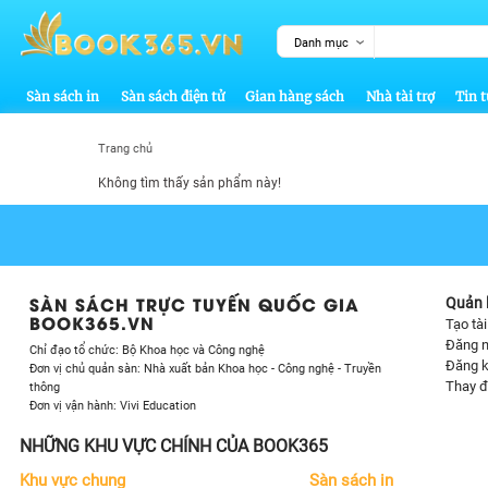
Danh mục
Sàn sách in
Sàn sách điện tử
Gian hàng sách
Nhà tài trợ
Tin t
Trang chủ
Không tìm thấy sản phẩm này!
SÀN SÁCH TRỰC TUYẾN QUỐC GIA
Quản l
BOOK365.VN
Tạo tà
Đăng 
Chỉ đạo tổ chức: Bộ Khoa học và Công nghệ
Đăng k
Đơn vị chủ quản sàn: Nhà xuất bản Khoa học - Công nghệ - Truyền
Thay đ
thông
Đơn vị vận hành: Vivi Education
NHỮNG KHU VỰC CHÍNH CỦA BOOK365
Khu vực chung
Sàn sách in