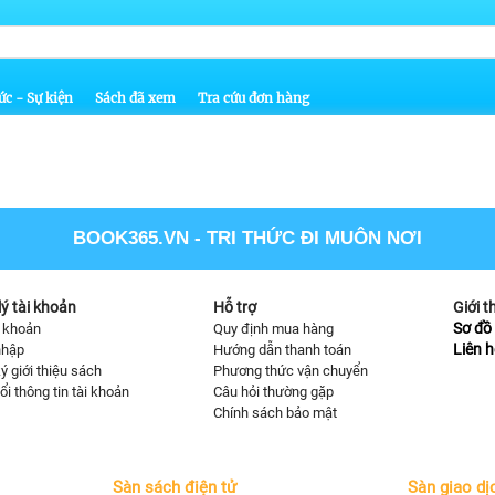
ức - Sự kiện
Sách đã xem
Tra cứu đơn hàng
BOOK365.VN
- TRI THỨC ĐI MUÔN NƠI
ý tài khoản
Hỗ trợ
Giới t
Sơ đồ 
i khoản
Quy định mua hàng
Liên h
nhập
Hướng dẫn thanh toán
ý giới thiệu sách
Phương thức vận chuyển
ổi thông tin tài khoản
Câu hỏi thường gặp
Chính sách bảo mật
Sàn sách điện tử
Sàn giao dị