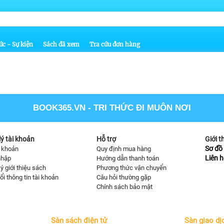
ức - Sự kiện
Sách đã xem
Tra cứu đơn hàng
BOOK365.VN
- TRI THỨC ĐI MUÔN NƠI
ý tài khoản
Hỗ trợ
Giới t
Sơ đồ 
i khoản
Quy định mua hàng
Liên h
nhập
Hướng dẫn thanh toán
ý giới thiệu sách
Phương thức vận chuyển
ổi thông tin tài khoản
Câu hỏi thường gặp
Chính sách bảo mật
Sàn sách điện tử
Sàn giao dị