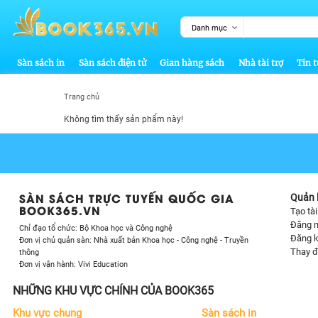
Danh mục
Sàn sách in
Sàn sách điện tử
Gian hàng sách
Nhà tài trợ
Tin t
Trang chủ
Không tìm thấy sản phẩm này!
SÀN SÁCH TRỰC TUYẾN QUỐC GIA
Quản l
BOOK365.VN
Tạo tà
Đăng 
Chỉ đạo tổ chức: Bộ Khoa học và Công nghệ
Đăng k
Đơn vị chủ quản sàn: Nhà xuất bản Khoa học - Công nghệ - Truyền
Thay đ
thông
Đơn vị vận hành: Vivi Education
NHỮNG KHU VỰC CHÍNH CỦA BOOK365
Khu vực chung
Sàn sách in