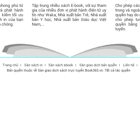
phong phú từ
Tập trung nhiều sách E-book, với sự tham
Cho phép các 
và phát hành
gia của nhiều đơn vị phát hành điện tử uy
trong và ngo
 kiếm tối ưu
tín như Waka, Nhà xuất bản Trẻ, Nhà xuất
quyền hay do m
h in của bạn
bản Y học, Nhà xuất bản Giáo dục Việt
cho phép tư
h chóng.
Nam,...
quyền bằng 
tuyến.
Trang chủ
Sàn sách in
Sàn sách ebook
Sàn giao dịch bản quyền
Liên hệ
Bản quyền thuộc về Sàn giao dịch sách trực tuyến Book365.vn. Tất cả tác quyền