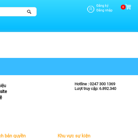
Đăng ký
0
Đăng nhập
Hotline :
0247 300 1369
hiệu
Lượt truy cập: 6.892.340
site
ệ
ch bản quyền
Khu vực sự kiện