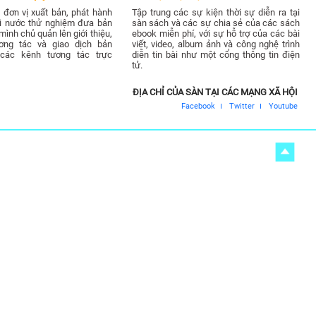
đơn vị xuất bản, phát hành
Tập trung các sự kiện thời sự diễn ra tại
ài nước thử nghiệm đưa bản
sàn sách và các sự chia sẻ của các sách
ình chủ quản lên giới thiệu,
ebook miễn phí, với sự hỗ trợ của các bài
ơng tác và giao dịch bản
viết, video, album ảnh và công nghệ trình
các kênh tương tác trực
diễn tin bài như một cổng thông tin điện
tử.
ĐỊA CHỈ CỦA SÀN TẠI CÁC MẠNG XÃ HỘI
Facebook
Twitter
Youtube