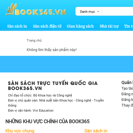
Danh mục
Sàn sách in
Sàn sách điện tử
Gian hàng sách
Nhà tài trợ
Tin t
Trang chủ
Không tìm thấy sản phẩm này!
SÀN SÁCH TRỰC TUYẾN QUỐC GIA
Quản l
BOOK365.VN
Tạo tà
Đăng 
Chỉ đạo tổ chức: Bộ Khoa học và Công nghệ
Đăng k
Đơn vị chủ quản sàn: Nhà xuất bản Khoa học - Công nghệ - Truyền
Thay đ
thông
Đơn vị vận hành: Vivi Education
NHỮNG KHU VỰC CHÍNH CỦA BOOK365
Khu vực chung
Sàn sách in