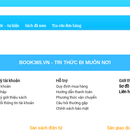
ức - Sự kiện
Sách đã xem
Tra cứu đơn hàng
BOOK365.VN
- TRI THỨC ĐI MUÔN NƠI
ý tài khoản
Hỗ trợ
Giới t
Sơ đồ 
i khoản
Quy định mua hàng
Liên h
nhập
Hướng dẫn thanh toán
ý giới thiệu sách
Phương thức vận chuyển
ổi thông tin tài khoản
Câu hỏi thường gặp
Chính sách bảo mật
Sàn sách điện tử
Sàn giao dị