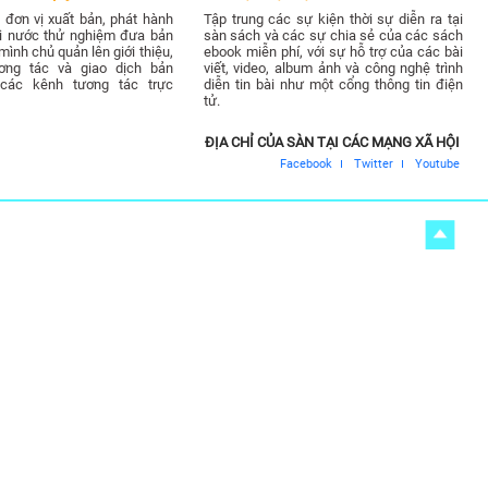
đơn vị xuất bản, phát hành
Tập trung các sự kiện thời sự diễn ra tại
ài nước thử nghiệm đưa bản
sàn sách và các sự chia sẻ của các sách
ình chủ quản lên giới thiệu,
ebook miễn phí, với sự hỗ trợ của các bài
ơng tác và giao dịch bản
viết, video, album ảnh và công nghệ trình
các kênh tương tác trực
diễn tin bài như một cổng thông tin điện
tử.
ĐỊA CHỈ CỦA SÀN TẠI CÁC MẠNG XÃ HỘI
Facebook
Twitter
Youtube