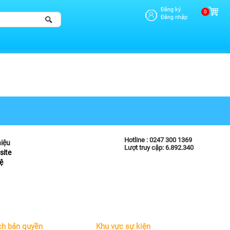
Đăng ký
0
Đăng nhập
Hotline :
0247 300 1369
hiệu
Lượt truy cập: 6.892.340
site
ệ
ch bản quyền
Khu vực sự kiện