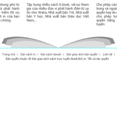
phong phú từ
Tập trung nhiều sách E-book, với sự tham
Cho phép các 
và phát hành
gia của nhiều đơn vị phát hành điện tử uy
trong và ngo
 kiếm tối ưu
tín như Waka, Nhà xuất bản Trẻ, Nhà xuất
quyền hay do m
h in của bạn
bản Y học, Nhà xuất bản Giáo dục Việt
cho phép tư
h chóng.
Nam,...
quyền bằng 
tuyến.
Trang chủ
Sàn sách in
Sàn sách ebook
Sàn giao dịch bản quyền
Liên hệ
Bản quyền thuộc về Sàn giao dịch sách trực tuyến Book365.vn. Tất cả tác quyền