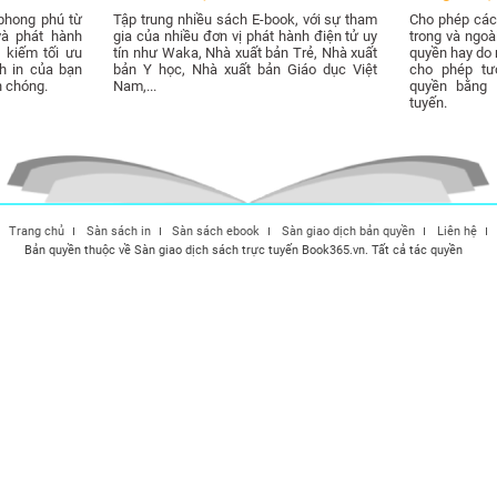
phong phú từ
Tập trung nhiều sách E-book, với sự tham
Cho phép các 
và phát hành
gia của nhiều đơn vị phát hành điện tử uy
trong và ngo
 kiếm tối ưu
tín như Waka, Nhà xuất bản Trẻ, Nhà xuất
quyền hay do m
h in của bạn
bản Y học, Nhà xuất bản Giáo dục Việt
cho phép tư
h chóng.
Nam,...
quyền bằng 
tuyến.
Trang chủ
Sàn sách in
Sàn sách ebook
Sàn giao dịch bản quyền
Liên hệ
Bản quyền thuộc về Sàn giao dịch sách trực tuyến Book365.vn. Tất cả tác quyền