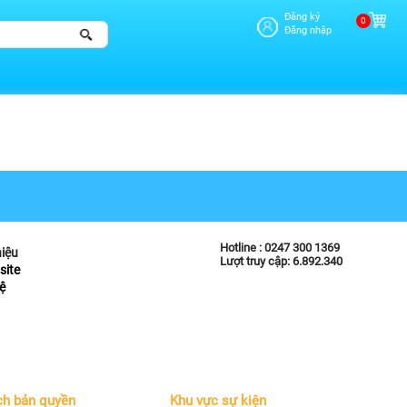
Đăng ký
0
Đăng nhập
Hotline :
0247 300 1369
hiệu
Lượt truy cập: 6.892.340
site
ệ
ch bản quyền
Khu vực sự kiện