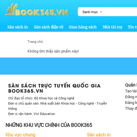
Danh mục
Sàn sách in
Sàn sách điện tử
Gian hàng sách
Nhà tài trợ
Tin t
Trang chủ
Không tìm thấy sản phẩm này!
SÀN SÁCH TRỰC TUYẾN QUỐC GIA
Quản l
BOOK365.VN
Tạo tà
Đăng 
Chỉ đạo tổ chức: Bộ Khoa học và Công nghệ
Đăng k
Đơn vị chủ quản sàn: Nhà xuất bản Khoa học - Công nghệ - Truyền
Thay đ
thông
Đơn vị vận hành: Vivi Education
NHỮNG KHU VỰC CHÍNH CỦA BOOK365
Khu vực chung
Sàn sách in