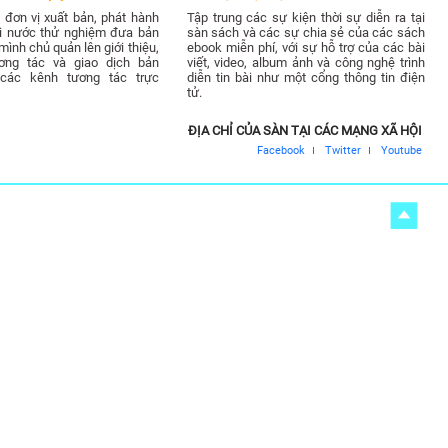
đơn vị xuất bản, phát hành
Tập trung các sự kiện thời sự diễn ra tại
ài nước thử nghiệm đưa bản
sàn sách và các sự chia sẻ của các sách
ình chủ quản lên giới thiệu,
ebook miễn phí, với sự hỗ trợ của các bài
ơng tác và giao dịch bản
viết, video, album ảnh và công nghệ trình
các kênh tương tác trực
diễn tin bài như một cổng thông tin điện
tử.
ĐỊA CHỈ CỦA SÀN TẠI CÁC MẠNG XÃ HỘI
Facebook
Twitter
Youtube