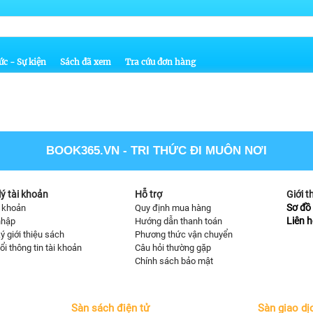
ức - Sự kiện
Sách đã xem
Tra cứu đơn hàng
BOOK365.VN
- TRI THỨC ĐI MUÔN NƠI
ý tài khoản
Hỗ trợ
Giới t
Sơ đồ 
i khoản
Quy định mua hàng
Liên h
nhập
Hướng dẫn thanh toán
ý giới thiệu sách
Phương thức vận chuyển
ổi thông tin tài khoản
Câu hỏi thường gặp
Chính sách bảo mật
Sàn sách điện tử
Sàn giao dị