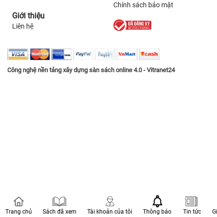
Chính sách bảo mật
Giới thiệu
Liên hệ
Công nghệ nền tảng xây dựng sàn sách online 4.0 - Vitranet24
Trang chủ
Sách đã xem
Tài khoản của tôi
Thông báo
Tin tức
G