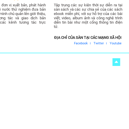
đơn vị xuất bản, phát hành
Tập trung các sự kiện thời sự diễn ra tại
ài nước thử nghiệm đưa bản
sàn sách và các sự chia sẻ của các sách
ình chủ quản lên giới thiệu,
ebook miễn phí, với sự hỗ trợ của các bài
ơng tác và giao dịch bản
viết, video, album ảnh và công nghệ trình
các kênh tương tác trực
diễn tin bài như một cổng thông tin điện
tử.
ĐỊA CHỈ CỦA SÀN TẠI CÁC MẠNG XÃ HỘI
Facebook
Twitter
Youtube