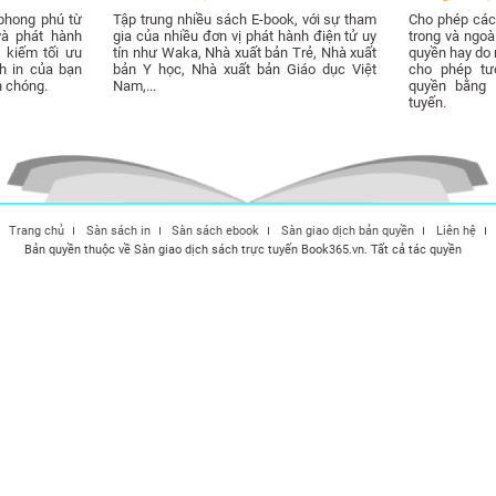
phong phú từ
Tập trung nhiều sách E-book, với sự tham
Cho phép các 
và phát hành
gia của nhiều đơn vị phát hành điện tử uy
trong và ngo
 kiếm tối ưu
tín như Waka, Nhà xuất bản Trẻ, Nhà xuất
quyền hay do m
h in của bạn
bản Y học, Nhà xuất bản Giáo dục Việt
cho phép tư
h chóng.
Nam,...
quyền bằng 
tuyến.
Trang chủ
Sàn sách in
Sàn sách ebook
Sàn giao dịch bản quyền
Liên hệ
Bản quyền thuộc về Sàn giao dịch sách trực tuyến Book365.vn. Tất cả tác quyền