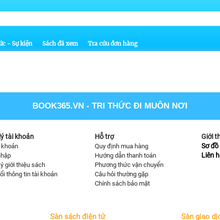
ức - Sự kiện
Sách đã xem
Tra cứu đơn hàng
BOOK365.VN
- TRI THỨC ĐI MUÔN NƠI
ý tài khoản
Hỗ trợ
Giới t
Sơ đồ 
i khoản
Quy định mua hàng
Liên h
nhập
Hướng dẫn thanh toán
ý giới thiệu sách
Phương thức vận chuyển
ổi thông tin tài khoản
Câu hỏi thường gặp
Chính sách bảo mật
Sàn sách điện tử
Sàn giao dị