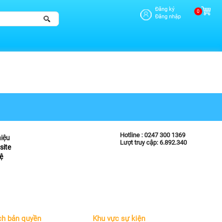
Đăng ký
0
Đăng nhập
Hotline :
0247 300 1369
hiệu
Lượt truy cập: 6.892.340
site
ệ
ch bản quyền
Khu vực sự kiện