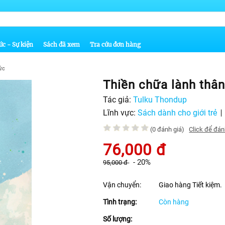
ức - Sự kiện
Sách đã xem
Tra cứu đơn hàng
hức
Thiền chữa lành thâ
Tác giả:
Tulku Thondup
Lĩnh vực:
Sách dành cho giới trẻ
(0 đánh giá)
Click để đán
76,000
đ
-
20%
95,000
đ
Vận chuyển:
Giao hàng Tiết kiệm.
Tình trạng:
Còn hàng
Số lượng: