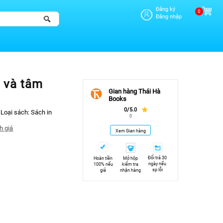
Đăng ký
0
Đăng nhập
n và tâm
Gian hàng Thái Hà
Books
0/5.0
Loại sách:
Sách in
0
h giá
Xem Gian hàng
Đổi trả 30
Hoàn tiền
Mở hộp
ngày nếu
100% nếu
kiểm tra
sp lỗi
giả
nhận hàng