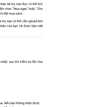
hận tài trợ, bạn đọc có thể tích
c bấm chọn “Mua ngay” hoặc “Cho
ành đặt mua sách.
i trợ, bạn có thể cần upload ảnh
á nhân của bạn sẽ được bảo mật
nhật) sau khi kiểm tra tồn kho
mua. Nếu bạn không nhận được