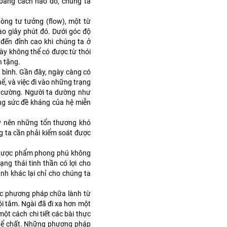
 bằng cách nào đó, chúng ta
dòng tư tưởng (flow), một từ
ào giây phút đó. Dưới góc độ
đến đỉnh cao khi chúng ta ở
này không thể có được từ thói
n tặng.
n bình. Gần đây, ngày càng có
hể, và việc đi vào những trạng
g cường. Người ta dường như
ng sức đề kháng của hệ miễn
ây nên những tổn thương khó
g ta cần phải kiểm soát được
 và dược phẩm phong phú không
ạng thái tinh thần có lợi cho
h khác lại chỉ cho chúng ta
ác phương pháp chữa lành từ
i tâm. Ngài đã đi xa hơn một
ột cách chi tiết các bài thực
thể chất. Những phương pháp