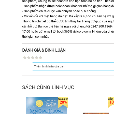
sản phẩm, Chúng tôi sẽ hoàn trả cho bạn toàn bộ số tiền Theo cá
- Sản phẩm nhận được hoàn toàn khác với những gì gian hàng đã 
- Sản phẩm chưa được vận chuyển hoặc bị hư hỏng.
- Có vấn đề với mặt hàng đã đặt. Đã xảy ra sự cố khi liên hệ với 
Thông tin chi tiết có thể được tìm thấy tại Trang trợ giúp của n
cần hỗ trợ, Bạn có thể liên hệ ngay với chúng tôi 0247.300.1369 m
17:00 hoặc gửi email tới book365@vivicorp.com. Nhóm của chúng t
thời gian sớm nhất.
ĐÁNH GIÁ & BÌNH LUẬN
SÁCH CÙNG LĨNH VỰC
20%
10