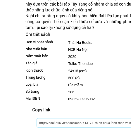
này dựa trên các bài tập Tây Tạng cổ nhằm chia sẻ con đư
thác năng lực chữa lành của riêng nó.
Ngài chỉ ra rằng ngay cả khi y học hiện đại tiếp tục phát
cũng có quyền tiếp cận kiến thức cổ xưa và những phư
tâm. Tại sao lại không sử dụng cả hai?
Chi tiết sách
Đơn vị phát hành
:
Thái Hà Books
nhà xuất bản
:
NXB Hà Nội
năm xuất bản
:
2020
Tác giả
:
Tulku Thondup
kích thước
:
24x15 (cm)
trọng lượng
:
500 (g)
Loại bìa
:
Bìa mềm
số trang
:
286
Mã ISBN
:
8935280906082
Copy link