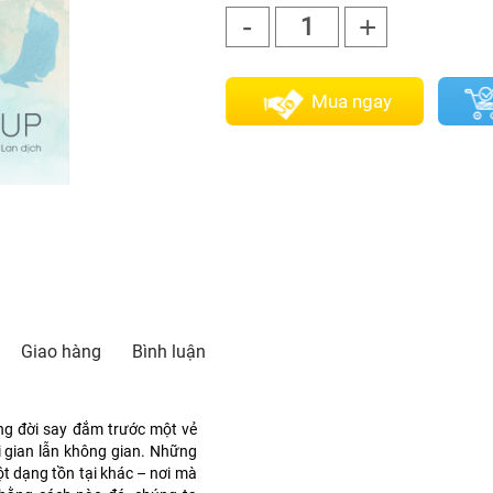
-
+
1
Mua ngay
Giao hàng
Bình luận
ng đời say đắm trước một vẻ
i gian lẫn không gian. Những
ột dạng tồn tại khác – nơi mà