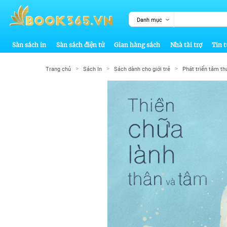
Danh mục
Sàn sách in
Sàn sách điện tử
Gian hàng sách
Nhà tài trợ
Tin t
>
>
>
Trang chủ
Sách In
Sách dành cho giới trẻ
Phát triển tâm t