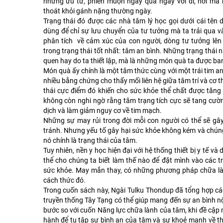
những ưu tư, phiền muộn ngày qua ngày vơi đi, nơi mà
thoát khỏi gánh nặng thường ngày.
Trạng thái đó được các nhà tâm lý học gọi dưới cái tên 
dùng để chỉ sự lưu chuyển của tư tưởng mà ta trải qua v
phân tích về cảm xúc của con người, dòng tư tưởng lên 
trong trạng thái tốt nhất: tâm an bình. Những trạng thái 
quen hay do ta thiết lập, mà là những món quà ta được ba
Món quà ấy chính là một tâm thức cùng với một trái tim a
nhiều bằng chứng cho thấy mối liên hệ giữa tâm trí và cơ t
thái cực điểm đó khiến cho sức khỏe thể chất được tăn
không còn nghi ngờ rằng tâm trạng tích cực sẽ tang cườ
dịch và làm giảm nguy cơ về tim mạch.
Những sự may rủi trong đời mỗi con người có thể sẽ g
tránh. Nhưng yếu tố gây hại sức khỏe không kém và chún
nó chính là trạng thái của tâm.
Tuy nhiên, nền y học hiện đại với hệ thống thiết bị y tế
thể cho chúng ta biết làm thế nào để đặt mình vào các tr
sức khỏe. May mắn thay, có những phương pháp chữa làn
cách thức đó.
Trong cuốn sách này, Ngài Tulku Thondup đã tổng hợp c
truyền thống Tây Tạng có thể giúp mang đến sự an bình nộ
bước so với cuốn Năng lực chữa lành của tâm, khi đề cập m
hành để tu tập sự bình an của tâm và sự khoẻ mạnh về 