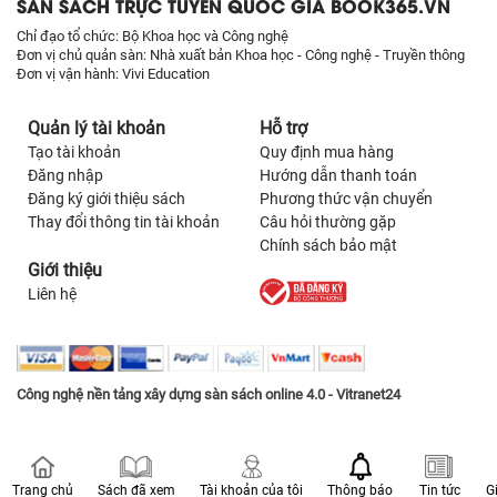
SÀN SÁCH TRỰC TUYẾN QUỐC GIA BOOK365.VN
Chỉ đạo tổ chức: Bộ Khoa học và Công nghệ
Đơn vị chủ quản sàn: Nhà xuất bản Khoa học - Công nghệ - Truyền thông
Đơn vị vận hành: Vivi Education
Quản lý tài khoản
Hỗ trợ
Tạo tài khoản
Quy định mua hàng
Đăng nhập
Hướng dẫn thanh toán
Đăng ký giới thiệu sách
Phương thức vận chuyển
Thay đổi thông tin tài khoản
Câu hỏi thường gặp
Chính sách bảo mật
Giới thiệu
Liên hệ
Công nghệ nền tảng xây dựng sàn sách online 4.0 - Vitranet24
Trang chủ
Sách đã xem
Tài khoản của tôi
Thông báo
Tin tức
G