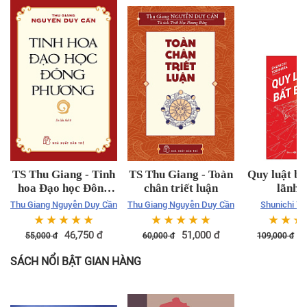
TS Thu Giang - Tinh
TS Thu Giang - Toàn
Quy luật bấ
hoa Đạo học Đông
chân triết luận
lãnh 
Phương
Thu Giang Nguyễn Duy Cần
Thu Giang Nguyễn Duy Cần
Shunichi Yo
☆
☆
☆
☆
☆
☆
☆
☆
☆
☆
☆
☆
☆
46,750
đ
51,000
đ
9
55,000
đ
60,000
đ
109,000
đ
SÁCH NỔI BẬT GIAN HÀNG