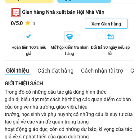
Gian hàng Nhà xuất bản Hội Nhà Văn
0/5.0
0
Xem Gian hàng
Hoàn tiền 100% nếu
Mở hộp kiểm tra nhận
Đổi trả 30 ngày nếu sp
giả
hàng
lỗi
Giới thiệu
Cách đặt hàng
Cách nhận tài trợ
Gia
GIỚI THIỆU SÁCH
Trong đó có những câu tác giả dùng hình thức
giản dị biểu đạt một cách hệ thống các quan điểm cơ bản
của ông về nhà trường, giáo viên, hiệu
trưởng, học sinh và phụ huynh; có những câu là suy tư của
tác giả về các vấn đề quan trọng trong
hoạt động giáo dục, còn có những dự báo, kì vọng của tác
giả về sự phát triển của giáo dục trong