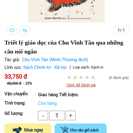
1
/
1
Triết lý giáo dục của Chu Vĩnh Tân qua những
câu nói ngắn
Tác giả:
Chu Vĩnh Tân (Minh Thương dịch)
Lĩnh vực:
Sách Chính trị - Xã hội
Loại sách:
Sách in
33,750
đ
(0 đánh giá)
45,000
đ
-
25%
Click để đánh giá
Vận chuyển:
Giao hàng Tiết kiệm.
Tình trạng:
Còn hàng
Số lượng:
-
+
1
Mua ngay
Cho vào giỏ sách