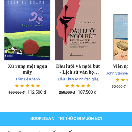
Xứ rung một ngọn
Đầu lưỡi và ngòi bút
Viên ngọ
mây
- Lịch sử văn học
John Steinbeck
tiếng mẹ đẻ Đài Loan
Hưng dị
☆
☆
☆
Trần Lê Khánh
Liêu Thuỵ Minh (tác giả)
Tưởng Vi Văn (chủ biên
☆
☆
☆
☆
☆
☆
☆
☆
☆
☆
6
90,000
đ
112,500
đ
187,500
đ
150,000
đ
250,000
đ
BOOK365.VN
- TRI THỨC ĐI MUÔN NƠI