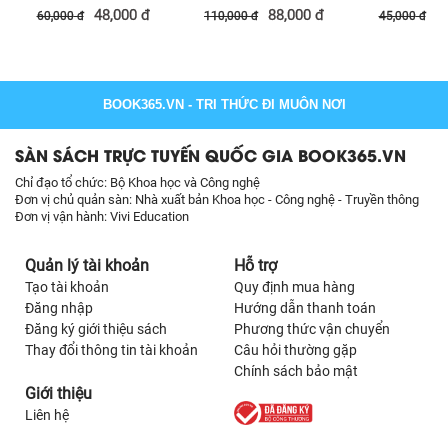
THẦM 
48,000
đ
88,000
đ
3
60,000
đ
110,000
đ
45,000
đ
BOOK365.VN
- TRI THỨC ĐI MUÔN NƠI
SÀN SÁCH TRỰC TUYẾN QUỐC GIA BOOK365.VN
Chỉ đạo tổ chức: Bộ Khoa học và Công nghệ
Đơn vị chủ quản sàn: Nhà xuất bản Khoa học - Công nghệ - Truyền thông
Đơn vị vận hành: Vivi Education
Quản lý tài khoản
Hỗ trợ
Tạo tài khoản
Quy định mua hàng
Đăng nhập
Hướng dẫn thanh toán
Đăng ký giới thiệu sách
Phương thức vận chuyển
Thay đổi thông tin tài khoản
Câu hỏi thường gặp
Chính sách bảo mật
Giới thiệu
Liên hệ