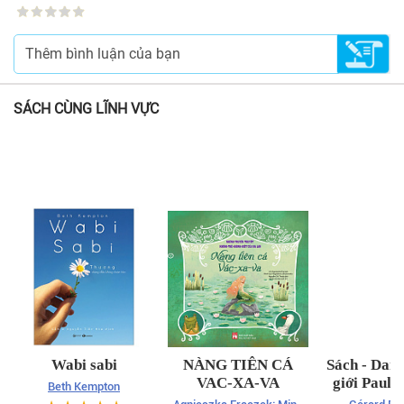
SÁCH CÙNG LĨNH VỰC
Wabi sabi
NÀNG TIÊN CÁ
Sách - Danh
VAC-XA-VA
giới Paul 
Beth Kempton