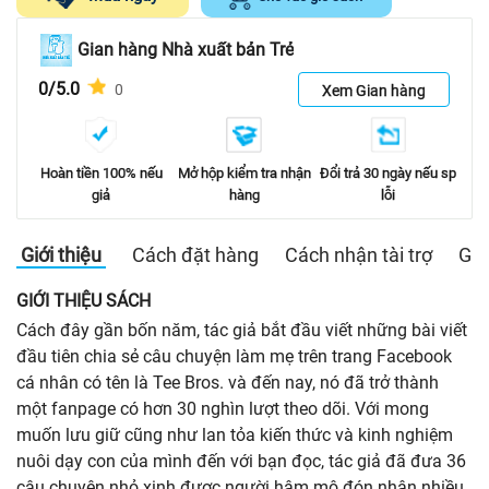
Gian hàng Nhà xuất bản Trẻ
0/5.0
0
Xem Gian hàng
Hoàn tiền 100% nếu
Mở hộp kiểm tra nhận
Đổi trả 30 ngày nếu sp
giả
hàng
lỗi
Giới thiệu
Cách đặt hàng
Cách nhận tài trợ
Gia
GIỚI THIỆU SÁCH
Cách đây gần bốn năm, tác giả bắt đầu viết những bài viết
đầu tiên chia sẻ câu chuyện làm mẹ trên trang Facebook
cá nhân có tên là Tee Bros. và đến nay, nó đã trở thành
một fanpage có hơn 30 nghìn lượt theo dõi. Với mong
muốn lưu giữ cũng như lan tỏa kiến thức và kinh nghiệm
nuôi dạy con của mình đến với bạn đọc, tác giả đã đưa 36
câu chuyện nhỏ xinh được người hâm mộ đón nhận nhiều