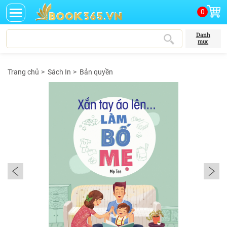
0
Danh
mục
Trang chủ
>
Sách In
>
Bản quyền