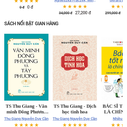
☆
☆
☆
☆
☆
Agnieszka Frączek; Minh
Gérard De
họa: Magdalena
☆
☆
☆
☆
☆
☆
☆
☆
0
đ
0
đ
Jakubowska
27,200
đ
2
34,000
đ
299,000
đ
SÁCH NỔI BẬT GIAN HÀNG
TS Thu Giang - Văn
TS Thu Giang - Dịch
BÁC SĨ T
minh Đông Phương
học tinh hoa
LÀ CHÍN
và Tây Phương
09 – CAO
Thu Giang Nguyễn Duy Cần
Thu Giang Nguyễn Duy Cần
Nhiều tá
ÁP – SÁ
☆
☆
☆
☆
☆
☆
☆
☆
☆
☆
☆
☆
☆