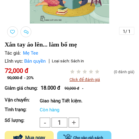
1
/
1
Xắn tay áo lên... làm bố mẹ
Tác giả:
Mẹ Tee
Lĩnh vực:
Bản quyền
Loại sách:
Sách in
72,000
đ
(0 đánh giá)
90,000
đ
-
20%
Click để đánh giá
18.000
đ
Giảm giá chung:
90,000
đ
-
Vận chuyển:
Giao hàng Tiết kiệm.
Tình trạng:
Còn hàng
Số lượng:
-
+
1
Mua ngay
Cho vào giỏ sách