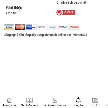
Chính sách bảo mật
Giới thiệu
Liên hệ
Công nghệ nền tảng xây dựng sàn sách online 4.0 - Vitranet24
Trang chủ
Sách đã xem
Tài khoản của tôi
Thông báo
Tin tức
G