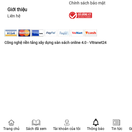
Chính sách bảo mật
Giới thiệu
Liên hệ
Công nghệ nền tảng xây dựng sàn sách online 4.0 - Vitranet24
Trang chủ
Sách đã xem
Tài khoản của tôi
Thông báo
Tin tức
G