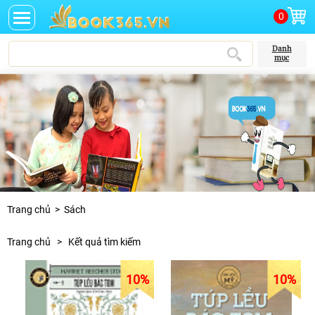
0
Danh
mục
Trang chủ
>
Sách
Trang chủ
>
Kết quả tìm kiếm
10
%
10
%