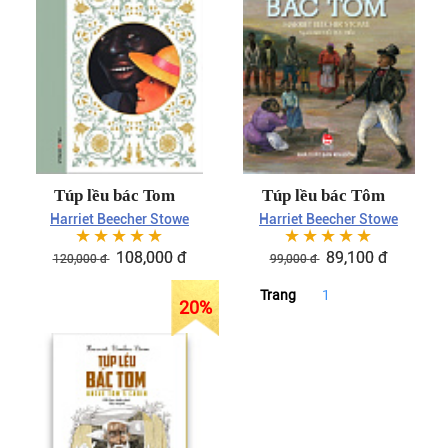
Túp lều bác Tom
Túp lều bác Tôm
Harriet Beecher Stowe
Harriet Beecher Stowe
☆
☆
☆
☆
☆
☆
☆
☆
☆
☆
108,000
đ
89,100
đ
120,000
đ
99,000
đ
Trang
1
20
%