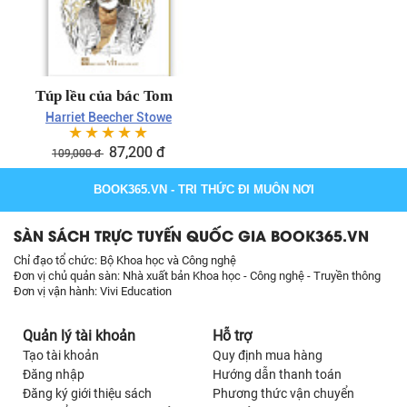
Túp lều của bác Tom
Harriet Beecher Stowe
☆
☆
☆
☆
☆
87,200
đ
109,000
đ
BOOK365.VN
- TRI THỨC ĐI MUÔN NƠI
SÀN SÁCH TRỰC TUYẾN QUỐC GIA BOOK365.VN
Chỉ đạo tổ chức: Bộ Khoa học và Công nghệ
Đơn vị chủ quản sàn: Nhà xuất bản Khoa học - Công nghệ - Truyền thông
Đơn vị vận hành: Vivi Education
Quản lý tài khoản
Hỗ trợ
Tạo tài khoản
Quy định mua hàng
Đăng nhập
Hướng dẫn thanh toán
Đăng ký giới thiệu sách
Phương thức vận chuyển