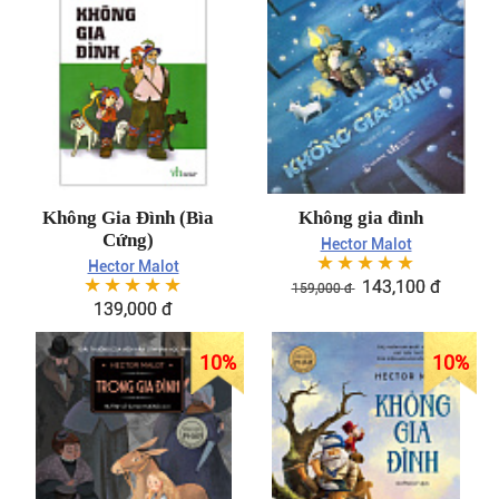
Không Gia Đình (Bìa
Không gia đình
Cứng)
Hector Malot
☆
☆
☆
☆
☆
Hector Malot
☆
☆
☆
☆
☆
143,100
đ
159,000
đ
139,000
đ
10
%
10
%