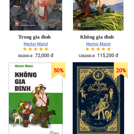
Trong gia đình
Không gia đình
Hector Malot
Hector Malot
☆
☆
☆
☆
☆
☆
☆
☆
☆
☆
72,000
đ
115,200
đ
80,000
đ
128,000
đ
50
%
20
%