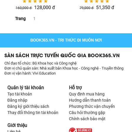
☆
☆
☆
☆
☆
☆
☆
☆
☆
☆
128,000
đ
51,350
đ
160,000
đ
79,000
đ
Trang
1
BOOK365.VN
- TRI THỨC ĐI MUÔN NƠI
SÀN SÁCH TRỰC TUYẾN QUỐC GIA BOOK365.VN
Chỉ đạo tổ chức: Bộ Khoa học và Công nghệ
Đơn vị chủ quản sàn: Nhà xuất bản Khoa học - Công nghệ - Truyền thông
Đơn vị vận hành: Vivi Education
Quản lý tài khoản
Hỗ trợ
Tạo tài khoản
Quy định mua hàng
Đăng nhập
Hướng dẫn thanh toán
Đăng ký giới thiệu sách
Phương thức vận chuyển
Thay đổi thông tin tài khoản
Câu hỏi thường gặp
Chính sách bảo mật
Giới thiệu
Liên hệ