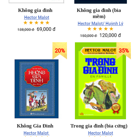
Không gia đình
Không gia đình (bìa
mềm)
Hector Malot
☆
☆
☆
☆
☆
Hector Malot/ Huỳnh Lý
☆
☆
☆
☆
☆
69,000
đ
138,000
đ
120,000
đ
150,000
đ
20
%
35
%
Không Gia Đình
Trong gia đình (bìa cứng)
Hector Malot
Hector Malot