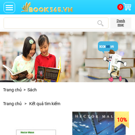
0
Danh
mục
Trang chủ
>
Sách
Trang chủ
>
Kết quả tìm kiếm
10
%