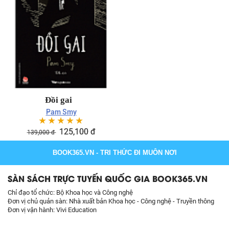
Đồi gai
Pam Smy
☆
☆
☆
☆
☆
125,100
đ
139,000
đ
BOOK365.VN
- TRI THỨC ĐI MUÔN NƠI
SÀN SÁCH TRỰC TUYẾN QUỐC GIA BOOK365.VN
Chỉ đạo tổ chức: Bộ Khoa học và Công nghệ
Đơn vị chủ quản sàn: Nhà xuất bản Khoa học - Công nghệ - Truyền thông
Đơn vị vận hành: Vivi Education