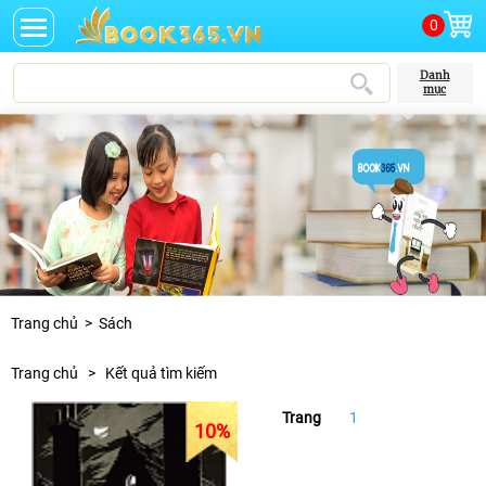
0
Danh
mục
Trang chủ
>
Sách
Trang chủ
>
Kết quả tìm kiếm
Trang
1
10
%