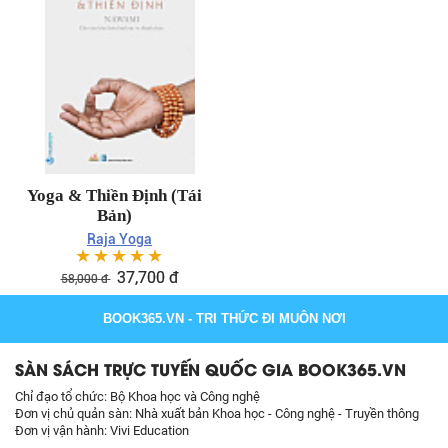
Yoga & Thiền Định (Tái
Bản)
Raja Yoga
☆
☆
☆
☆
☆
37,700
đ
58,000
đ
BOOK365.VN
- TRI THỨC ĐI MUÔN NƠI
SÀN SÁCH TRỰC TUYẾN QUỐC GIA BOOK365.VN
Chỉ đạo tổ chức: Bộ Khoa học và Công nghệ
Đơn vị chủ quản sàn: Nhà xuất bản Khoa học - Công nghệ - Truyền thông
Đơn vị vận hành: Vivi Education