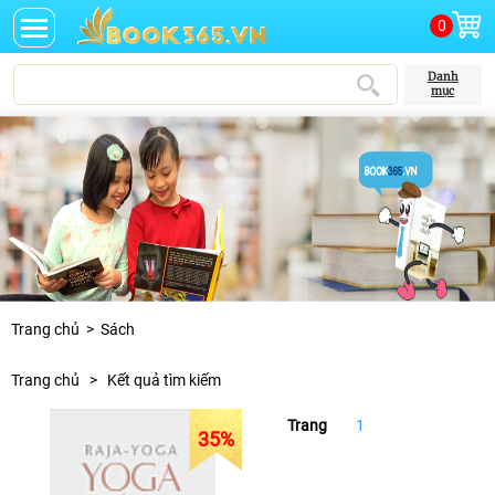
0
Danh
mục
Trang chủ
>
Sách
Trang chủ
>
Kết quả tìm kiếm
Trang
1
35
%