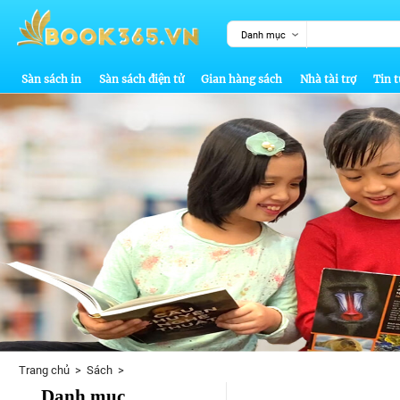
Danh mục
Sàn sách in
Sàn sách điện tử
Gian hàng sách
Nhà tài trợ
Tin t
Trang chủ
>
Sách
>
Danh mục