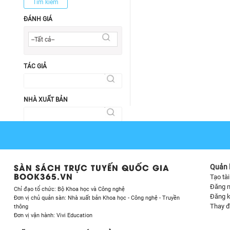
Tìm kiếm
ĐÁNH GIÁ
--Tất cả--
TÁC GIẢ
NHÀ XUẤT BẢN
TÌM THEO GIAN HÀNG
SÀN SÁCH TRỰC TUYẾN QUỐC GIA
Quản l
BOOK365.VN
Tạo tà
Đăng 
Chỉ đạo tổ chức: Bộ Khoa học và Công nghệ
Đăng k
Đơn vị chủ quản sàn: Nhà xuất bản Khoa học - Công nghệ - Truyền
Thay đ
thông
Đơn vị vận hành: Vivi Education