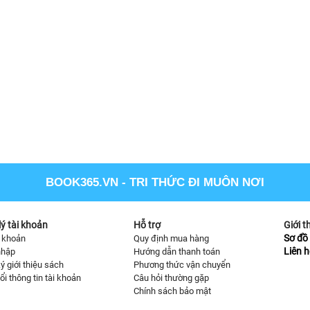
BOOK365.VN
- TRI THỨC ĐI MUÔN NƠI
ý tài khoản
Hỗ trợ
Giới t
Sơ đồ 
i khoản
Quy định mua hàng
Liên h
nhập
Hướng dẫn thanh toán
ý giới thiệu sách
Phương thức vận chuyển
ổi thông tin tài khoản
Câu hỏi thường gặp
Chính sách bảo mật