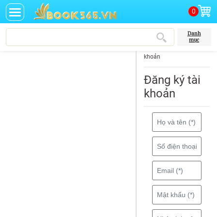
0
Danh
mục
Trang chủ
Đăng ký tài
khoản
Đăng ký tài
khoản