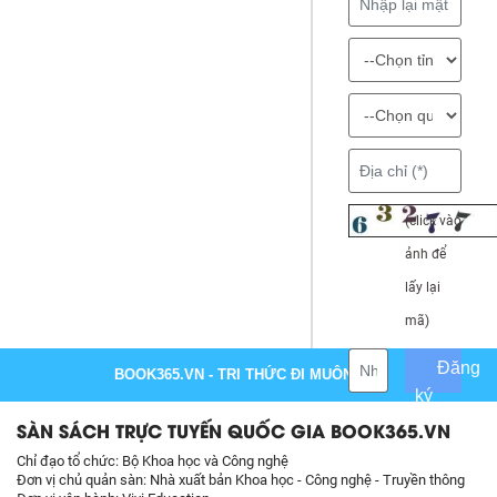
(click vào
ảnh để
lấy lại
mã)
Đăng
BOOK365.VN
- TRI THỨC ĐI MUÔN NƠI
ký
SÀN SÁCH TRỰC TUYẾN QUỐC GIA BOOK365.VN
Chỉ đạo tổ chức: Bộ Khoa học và Công nghệ
Đơn vị chủ quản sàn: Nhà xuất bản Khoa học - Công nghệ - Truyền thông