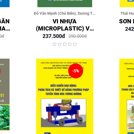
Đỗ Văn Mạnh (Chủ Biên), Dương Thị
Thái Ho
Thuỷ, Lê Xuân Thanh Thảo, Dương
GĂN
VI NHỰA
SƠN
Tuấn Mạnh, Đặng Thị Thơm, Lê Thị
IA
(MICROPLASTIC) VÀ
242
Phương Quỳnh, Nguyễn Tuấn Min
 VÙNG
NHỮNG RỦI RO Ô
237.500đ
0đ
250.000đ
VIỆT
NHIỄM TRONG CÁC HỆ
SINH THÁI TẠI VIỆT
NAM
-5%