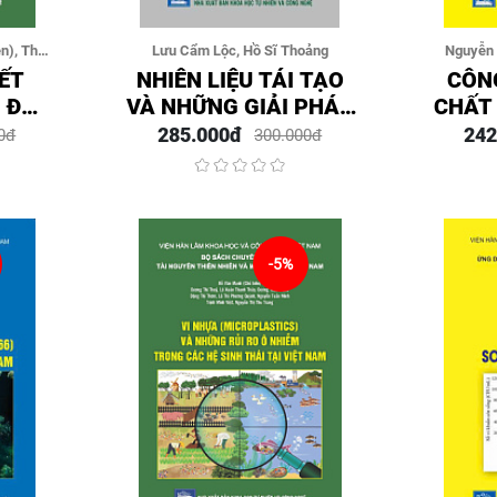
n), Thái
Lưu Cẩm Lộc, Hồ Sĩ Thoảng
Nguyễn 
Nguyễn Vă
ẾT
NHIÊN LIỆU TÁI TẠO
CÔN
Nguyễn T
: ĐẶC
VÀ NHỮNG GIẢI PHÁP
CHẤT
HẤT
GIẢM THIỂU HIỆU ỨNG
TRON
285.000đ
242
0đ
300.000đ
G
KHÍ NHÀ KÍNH
VÀ
-5%