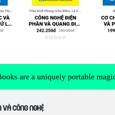
ào Thị
Trần Đình Phong (Chủ Biên), Lê Văn
N
ành, Lê
Hoàng, Nguyễn Ngọc Đức
C VÀ
CÔNG NGHỆ ĐIỆN
CƠ C
ị, Đặng
Ử LÝ
PHÂN VÀ QUANG ĐIỆN
VÀ 
nh Hu
I TƠ
PHÂN NƯỚC SẢN
NƯỚC
242.250đ
199
0đ
255.000đ
UÔI
XUẤT NHIÊN LIỆU H2
KHU 
SẢN
XANH
Books are a uniquely portable magic
n và Công nghệ