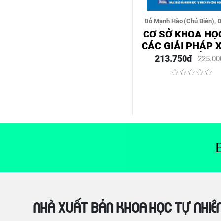
Đỗ Mạnh Hào (Chủ Biên), Đ
Ánh Tuyết, Nguyễn Xuân Th
CƠ SỞ KHOA HỌ
Xuân Sinh, Dương Thanh Ngh
CÁC GIẢI PHÁP X
Hoài Nhơn, Nguyễn Thị Mi
CHẤT Ô NHIỄM N
213.750đ
225.00
VÔ CƠ TRONG N
TRỒNG THỦY 
VEN BIỂN
Nhà xuất bản Khoa học tự nhiê