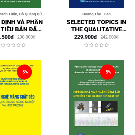
hanh Tuấn, Hồ Quang Đức
Hoang The Tuan
 Biên), Lê Thái Bạt, Trần
 ĐỊNH VÀ PHÂN
SELECTED TOPICS IN
 Tiến, Trần Thùy Chi
 TIÊU BẢN ĐẤT
THE QUALITATIVE
N KHỐI CHO HỆ
ANALYSIS OF MULTI
.500đ
229.900đ
230.000đ
242.000đ
NG BẢO TÀNG
ORDER FRACTIONAL
ÊN NHIÊN VIỆT
DIFFERENTIAL
NAM
SYSTEMS
-5%
-5%