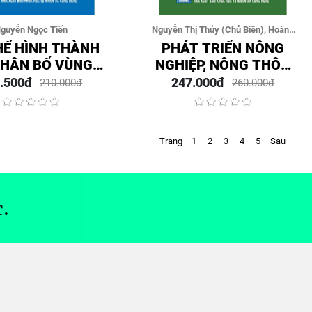
guyễn Ngọc Tiến
Nguyễn Thị Thủy (Chủ Biên), Hoàng
Thị Huyền Ngọc, Nguyễn Mạnh Hà,
HẾ HÌNH THÀNH
PHÁT TRIỂN NÔNG
Nguyễn Đình Kỳ, Nguyễn Thị Bích,
PHÂN BỐ VÙNG
NGHIỆP, NÔNG THÔN
Nguyễn Công Long, Nguyễn Than
 ĐỤC CỰC ĐẠI
TÂY NGUYÊN THEO
.500đ
247.000đ
210.000đ
260.000đ
VỰC CỬA SÔNG
CÁC VÙNG ĐỊA LÝ
MÊ KÔNG
SINH THÁI
Trang
1
2
3
4
5
Sau
.