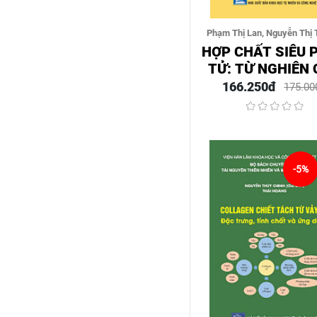
Phạm Thị Lan, Nguyễn Thị 
(Đồng Chủ Biên), Nguyễn Tu
HỢP CHẤT SIÊU 
Trần Đại Lâm
TỬ: TỪ NGHIÊN
CƠ BẢN ĐẾN Ứ
166.250đ
175.00
DỤNG
-5%