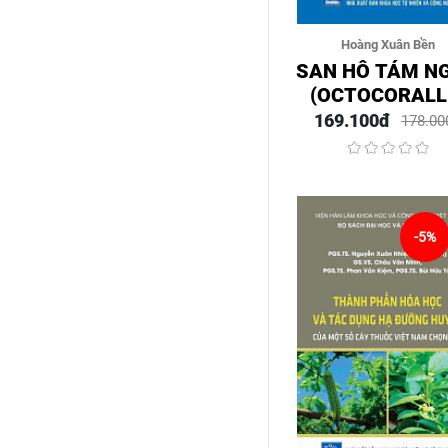
Hoàng Xuân Bền
SAN HÔ TÁM N
(OCTOCORALL
HAECKEL, 1866)
169.100đ
178.00
BIỂN PHÍA NAM 
NAM
-5%