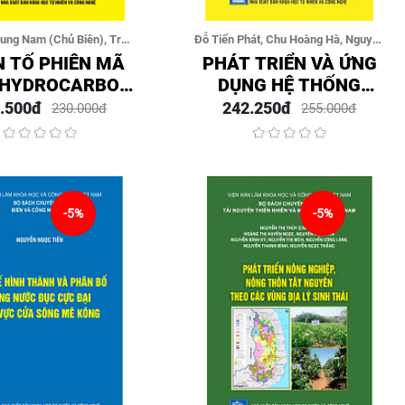
ung Nam (Chủ Biên), Trần
Đỗ Tiến Phát, Chu Hoàng Hà, Nguyễn
hành, Lê Hoàng Đức, Chu
Xuân Cường
 TỐ PHIÊN MÃ
PHÁT TRIỂN VÀ ỨNG
Hoàng Hà
 HYDROCARBON
DỤNG HỆ THỐNG
EPTOR (AHR)
CHỈNH SỬA HỆ GENE
.500đ
242.250đ
230.000đ
255.000đ
G CÁC BỆNH TỰ
TRONG NGHIÊN CỨU
, THẦN KINH VÀ
CƠ BẢN VÀ CẢI TẠO
THƯ VÀ MỘT SỐ
GIỐNG ĐẬU TƯƠNG
DỤNG CỦA AHR
 NGHIÊN CỨU Y
-5%
-5%
SINH HỌC