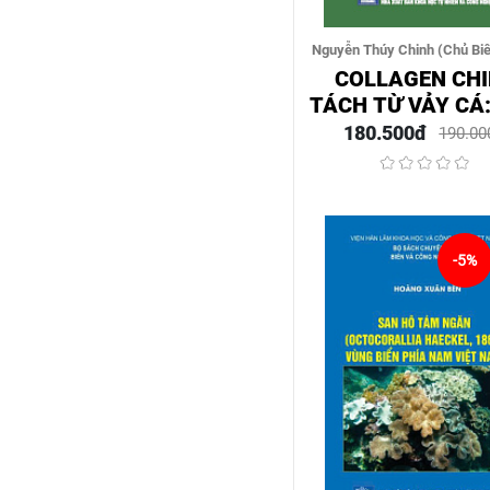
Nguyễn Thúy Chinh (Chủ Biê
Hoàng
COLLAGEN CHI
TÁCH TỪ VẢY CÁ
TRƯNG, TÍNH C
180.500đ
190.00
VÀ ỨNG DỤN
-5%