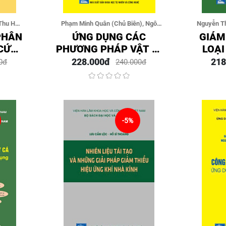
Thu Hà
Phạm Minh Quân (Chủ Biên), Ngô
Nguyễn T
ấn Anh,
Sơn Tùng
(Đồng Chủ
PHÂN
ỨNG DỤNG CÁC
GIÁM
Minh
 CỨU
PHƯƠNG PHÁP VẬT LÝ
LOẠI
NG
VÀ TRÍ TUỆ NHÂN TẠO
NGUYÊ
228.000đ
218
0đ
240.000đ
TRONG TÍNH TOÁN
THỐ
NĂNG LƯỢNG LIÊN
THI
KẾT TỰ DO PHỐI TỬ -
PROTEIN ĐỂ NGHIÊN
CỨU PHÁT TRIỂN
-5%
THUỐC