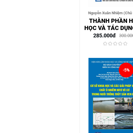
Nguyễn Xuân Nhiệm (Chủ 
Châu Văn Minh, Phan Văn Ki
THÀNH PHẦN 
Hữu Tài
HỌC VÀ TÁC DỤN
ĐƯỜNG HUYẾT 
285.000đ
300.00
MỘT SỐ CÂY T
VIỆT NAM CHỌN
-5%