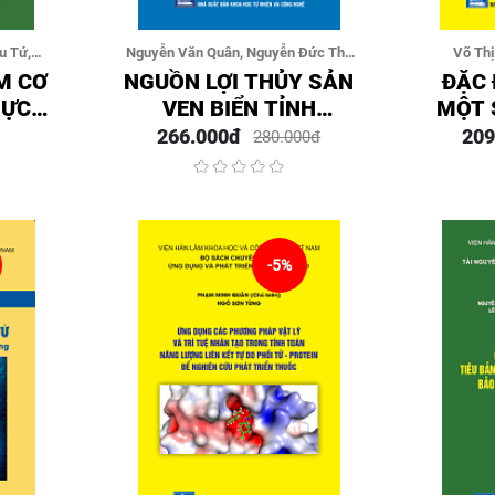
u Tứ,
Nguyễn Văn Quân, Nguyễn Đức Thế
Võ Thị
hị Thúy
(Đồng Chủ Biên), Vũ Việt Hà, Nguyễn
Nghiêm N
M CƠ
NGUỒN LỢI THỦY SẢN
ĐẶC 
Đăng Ngải, Cao Văn Lương, Phạm
HỰC
VEN BIỂN TỈNH
MỘT 
Văn Chiến, Nguyễn Văn Công,
M
QUẢNG NINH: HIỆN
KHÁN
266.000đ
209
280.000đ
TRẠNG, BIẾN ĐỘNG
ĐƯỢC
VÀ GIẢI PHÁP QUẢN
LÝ BỀN VỮNG
-5%