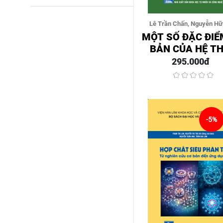
Lê Trần Chấn, Nguyễn Hữ
Nguyễn Viết Lương, Trần T
MỘT SỐ ĐẶC ĐIỂ
Vân
BẢN CỦA HỆ T
VẬT VIỆT NA
295.000đ
-5%