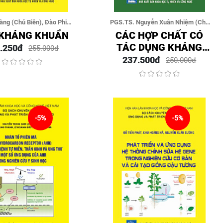
àng (Chủ Biên), Đào Phi
PGS.TS. Nguyễn Xuân Nhiệm (Chủ
Hùng
Biên), GS.VS. Châu Văn Minh,
 KHÁNG KHUẨN
CÁC HỢP CHẤT CÓ
PGS.TS. Ninh Khắc Bản, PGS.TS.
TÁC DỤNG KHÁNG
.250đ
255.000đ
Phan Văn Kiệm, PGS.TS. Bùi Hữu Tài
UNG THƯ VÀ KHÁNG
237.500đ
250.000đ
VIÊM TỪ MỘT SỐ CÂY
THUỐC VIỆT NAM
-5%
-5%