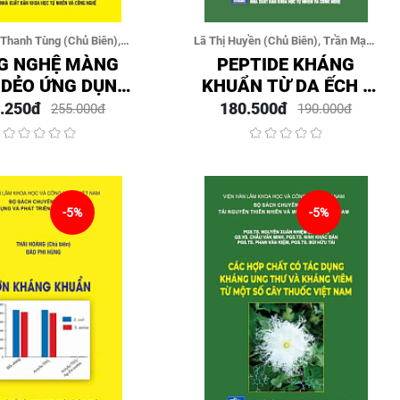
Thanh Tùng (Chủ Biên),
Lã Thị Huyền (Chủ Biên), Trần Mạnh
n Khôi, Phạm Thị Thu Hà,
Hải, Nguyễn Trọng Linh, Lê Thị Minh
G NGHỆ MÀNG
PEPTIDE KHÁNG
rung Đức, Nguyễn Quang
Phúc, Hoàng Hồng Hạnh, Nguyễn Thị
 DẺO ỨNG DỤNG
KHUẨN TỪ DA ẾCH -
Huy
Đà, Nguyễn Thùy Linh
G NÔNG NGHIỆP
SINH TỔNG HỢP VÀ
.250đ
180.500đ
255.000đ
190.000đ
 MÔI TRƯỜNG
PHÂN TÍCH HOẠT
TÍNH
-5%
-5%