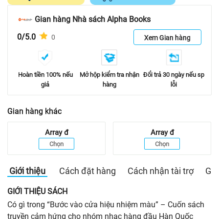
Gian hàng Nhà sách Alpha Books
0/5.0
0
Xem Gian hàng
Hoàn tiền 100% nếu
Mở hộp kiểm tra nhận
Đổi trả 30 ngày nếu sp
giả
hàng
lỗi
Gian hàng khác
Array
đ
Array
đ
Chọn
Chọn
Giới thiệu
Cách đặt hàng
Cách nhận tài trợ
Gia
GIỚI THIỆU SÁCH
Có gì trong “Bước vào cửa hiệu nhiệm màu” – Cuốn sách
truyền cảm hứng cho nhóm nhạc hàng đầu Hàn Quốc