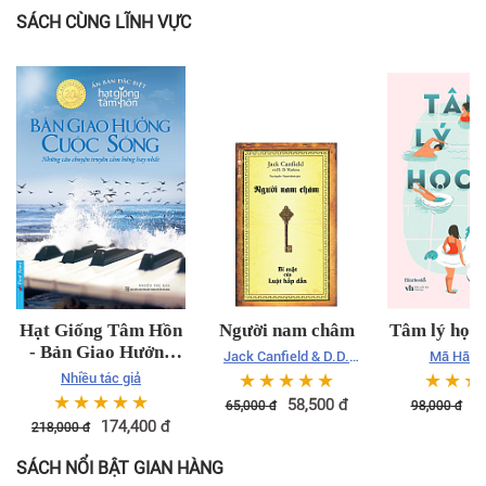
SÁCH CÙNG LĨNH VỰC
Hạt Giống Tâm Hồn
Người nam châm
Tâm lý học 
- Bản Giao Hưởng
Jack Canfield & D.D.
Mã Hão 
Cuộc Sống
Watkins - Thu Huyền,
☆
☆
☆
☆
☆
☆
☆
☆
Nhiều tác giả
Thanh Minh dịch
☆
☆
☆
☆
☆
58,500
đ
8
65,000
đ
98,000
đ
174,400
đ
218,000
đ
SÁCH NỔI BẬT GIAN HÀNG