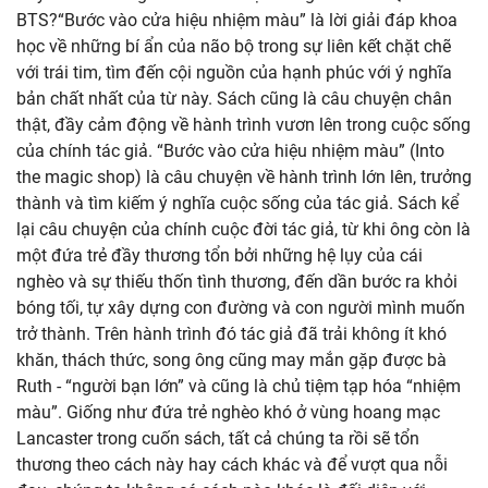
BTS?“Bước vào cửa hiệu nhiệm màu” là lời giải đáp khoa
học về những bí ẩn của não bộ trong sự liên kết chặt chẽ
với trái tim, tìm đến cội nguồn của hạnh phúc với ý nghĩa
bản chất nhất của từ này. Sách cũng là câu chuyện chân
thật, đầy cảm động về hành trình vươn lên trong cuộc sống
của chính tác giả. “Bước vào cửa hiệu nhiệm màu” (Into
the magic shop) là câu chuyện về hành trình lớn lên, trưởng
thành và tìm kiếm ý nghĩa cuộc sống của tác giả. Sách kể
lại câu chuyện của chính cuộc đời tác giả, từ khi ông còn là
một đứa trẻ đầy thương tổn bởi những hệ lụy của cái
nghèo và sự thiếu thốn tình thương, đến dần bước ra khỏi
bóng tối, tự xây dựng con đường và con người mình muốn
trở thành. Trên hành trình đó tác giả đã trải không ít khó
khăn, thách thức, song ông cũng may mắn gặp được bà
Ruth - “người bạn lớn” và cũng là chủ tiệm tạp hóa “nhiệm
màu”. Giống như đứa trẻ nghèo khó ở vùng hoang mạc
Lancaster trong cuốn sách, tất cả chúng ta rồi sẽ tổn
thương theo cách này hay cách khác và để vượt qua nỗi