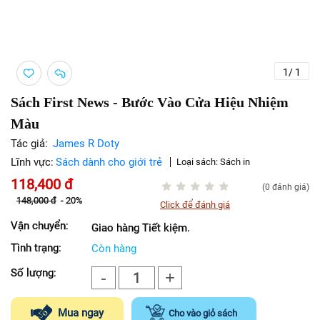
1
/
1
Sách First News - Bước Vào Cửa Hiệu Nhiệm
Màu
Tác giả:
James R Doty
Lĩnh vực:
Sách dành cho giới trẻ
Loại sách:
Sách in
118,400
đ
(0 đánh giá)
148,000
đ
-
20%
Click để đánh giá
Vận chuyển:
Giao hàng Tiết kiệm.
Tình trạng:
Còn hàng
Số lượng:
-
+
1
Mua ngay
Cho vào giỏ sách