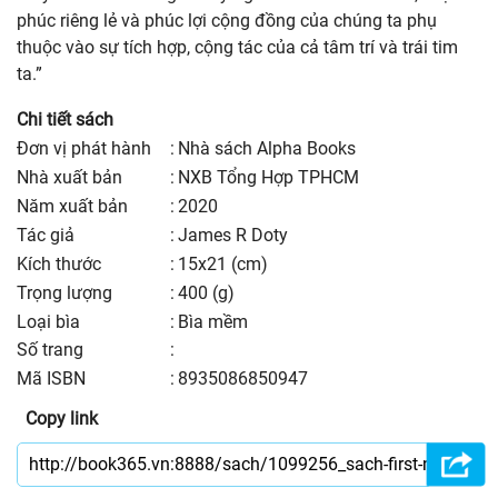
phúc riêng lẻ và phúc lợi cộng đồng của chúng ta phụ
thuộc vào sự tích hợp, cộng tác của cả tâm trí và trái tim
ta.”
Chi tiết sách
Đơn vị phát hành
:
Nhà sách Alpha Books
nhà xuất bản
:
NXB Tổng Hợp TPHCM
năm xuất bản
:
2020
Tác giả
:
James R Doty
kích thước
:
15x21 (cm)
trọng lượng
:
400 (g)
Loại bìa
:
Bìa mềm
số trang
:
Mã ISBN
:
8935086850947
Copy link