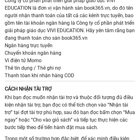
Công ty cổ phần phát triển giải pháp giáo dục VIVI
EDUCATION là đơn vị vận hành sàn book365.vn, do đó tên
người nhận thanh toán của tất cả các kênh trực tuyến, bao
gồm tên tài khoản ngân hàng là Công ty cổ phần phát triển
giải pháp giáo dục VIVI EDUCATION. Hãy yên tâm rằng bạn
đang thanh toán cho sàn book365.vn
Ngân hàng trực tuyến
Chuyển khoản ngân hàng
Ví điện tử Momo
Thẻ tín dụng / Thẻ ghi nợ
Thanh tóan khi nhận hàng COD
CÁCH NHẬN TÀI TRỢ
Khi bạn đọc muốn nhận tài trợ và thuộc đối tượng đủ điều
kiện nhận tài trợ, bạn đọc có thể tích chọn vào “Nhận tài
trợ” tại đợt tài trợ phù hợp, sau đó bạn đọc bấm chọn “Mua
ngay” hoặc “Cho vào giỏ sách” và tiếp tục thực hiện các
bước tiếp theo để tiến hành đặt mua sách.
Trong một số trường hợp đặc biệt, để xác minh điều kiện