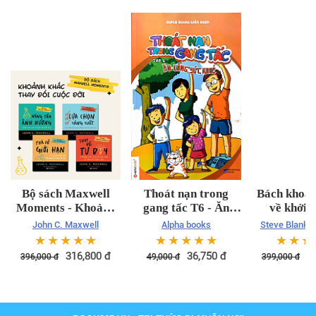
Bộ sách Maxwell
Thoát nạn trong
Bách khoa 
Moments - Khoảnh
gang tấc T6 - Ăn
về khởi 
Khắc Thay Đổi Cuộc
uống và sức khỏe
John C. Maxwell
Alpha books
Steve Blank &
Đời (4 cuốn)
☆
☆
☆
☆
☆
☆
☆
☆
☆
☆
☆
☆
☆
316,800
đ
36,750
đ
2
396,000
đ
49,000
đ
399,000
đ