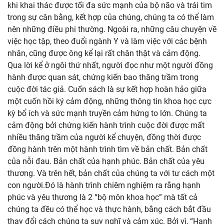
khi khai thác được tối đa sức mạnh của bộ não và trái tim
trong sự cân bằng, kết hợp của chúng, chúng ta có thể làm
nên những điều phi thường. Ngoài ra, những câu chuyện về
việc học tập, theo đuổi ngành Y và làm việc với các bệnh
nhân, cũng được ông kể lại rất chân thật và cảm động.
Qua lời kể ở ngôi thứ nhất, người đọc như một người đồng
hành được quan sát, chứng kiến bao thăng trầm trong
cuộc đời tác giả. Cuốn sách là sự kết hợp hoàn hảo giữa
một cuốn hồi ký cảm động, những thông tin khoa học cực
kỳ bổ ích và sức mạnh truyền cảm hứng to lớn. Chúng ta
cảm động bởi chứng kiến hành trình cuộc đời được mất
nhiều thăng trầm của người kể chuyện, đồng thời được
đồng hành trên một hành trình tìm về bản chất. Bản chất
của nỗi đau. Bản chất của hạnh phúc. Bản chất của yêu
thương. Và trên hết, bản chất của chúng ta với tư cách một
con người.Đó là hành trình chiêm nghiệm ra rằng hạnh
phúc và yêu thương là 2 “bộ môn khoa học” mà tất cả
chúng ta đều có thể học và thực hành, bằng cách bắt đầu
thay đổi cách chúng ta suy nghĩ và cảm xúc. Bởi vì, “Hạnh