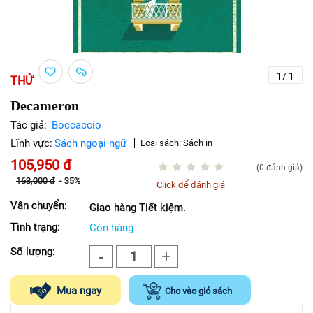
1
/
1
THỬ
Decameron
Tác giả:
Boccaccio
Lĩnh vực:
Sách ngoại ngữ
Loại sách:
Sách in
105,950
đ
(0 đánh giá)
163,000
đ
-
35%
Click để đánh giá
Vận chuyển:
Giao hàng Tiết kiệm.
Tình trạng:
Còn hàng
Số lượng:
-
+
1
Mua ngay
Cho vào giỏ sách