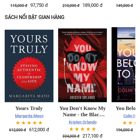
dịch
97,750
đ
189,000
đ
1
115,000
đ
210,000
đ
149,000
đ
SÁCH NỔI BẬT GIAN HÀNG
Yours Truly
You Don't Know My
You Belon
Name - the Black
Margarita Mayo
Colin Har
Angel Chronicles
☆
☆
☆
☆
☆
☆
☆
☆
Kristen Orlando
(Volume 2)
☆
☆
☆
☆
☆
612,000
đ
1
612,000
đ
196,000
đ
217,100
đ
334,000
đ