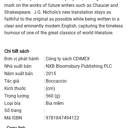
mark on the works of future writers such as Chaucer and
Shakespeare. J.G. Nichols's new translation stays as
faithful to the original as possible while being written in a
clear and eminently modern English, capturing the timeless
humour of one of the great classics of world literature.
Chi tiết sách
Đơn vị phát hành
:
Công ty sách CDIMEX
nhà xuất bản
:
NXB Bloomsbury Publishing PLC
năm xuất bản
:
2015
Tác giả
:
Boccaccio
kích thước
:
(cm)
trọng lượng
:
560 (g)
Loại bìa
:
Bìa mềm
số trang
:
Mã ISBN
:
9781847494122