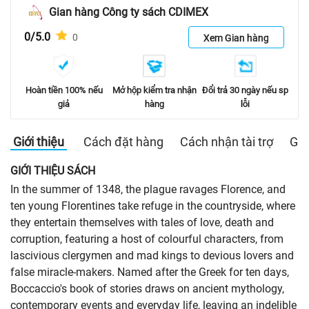
Gian hàng Công ty sách CDIMEX
0/5.0
0
Xem Gian hàng
Hoàn tiền 100% nếu
Mở hộp kiểm tra nhận
Đổi trả 30 ngày nếu sp
giả
hàng
lỗi
Giới thiệu
Cách đặt hàng
Cách nhận tài trợ
Gia
GIỚI THIỆU SÁCH
In the summer of 1348, the plague ravages Florence, and
ten young Florentines take refuge in the countryside, where
they entertain themselves with tales of love, death and
corruption, featuring a host of colourful characters, from
lascivious clergymen and mad kings to devious lovers and
false miracle-makers. Named after the Greek for ten days,
Boccaccio's book of stories draws on ancient mythology,
contemporary events and everyday life, leaving an indelible