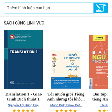
SÁCH CÙNG LĨNH VỰC
Translation 1 - Giáo
Tôi muốn giỏi Tiếng
Bài tập n
trình Dịch thuật 1
Anh nhưng tôi không
tiếng Anh 
muốn chăm chỉ
(149
Nguyễn Thị Dung Huệ
Moon Duk, Snow Cat -
Thu Ph
Vương Thúy, Quỳnh Anh
☆
☆
☆
☆
☆
☆
☆
☆
☆
☆
☆
☆
☆