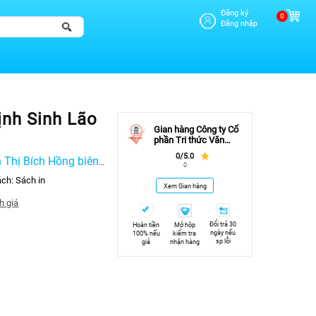
Đăng ký
0
Đăng nhập
ịnh Sinh Lão
Gian hàng Công ty Cổ
phần Tri thức Văn
hóa Sách Việt Nam -
0/5.0
Thị Bích Hồng biên
Vinabook JSC
0
ách:
Sách in
Xem Gian hàng
h giá
Đổi trả 30
Hoàn tiền
Mở hộp
ngày nếu
100% nếu
kiểm tra
sp lỗi
giả
nhận hàng