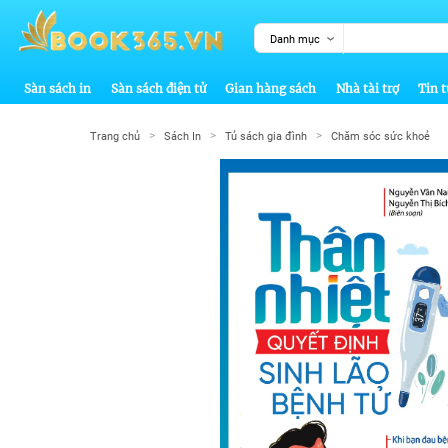
Danh mục
Sàn sách in
Sàn sách điện tử
Gian hàng sách
Nhà tài trợ
Tin t
>
>
>
Trang chủ
Sách In
Tủ sách gia đình
Chăm sóc sức khoẻ