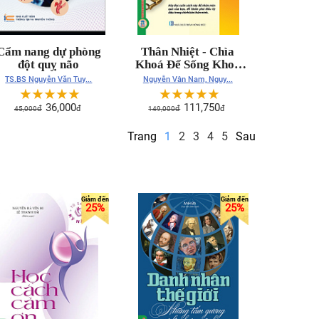
Cẩm nang dự phòng
Thân Nhiệt - Chìa
đột quỵ não
Khoá Để Sống Khoẻ
Mạnh Và Trường Thọ
TS.BS Nguyễn Văn Tuy...
Nguyễn Vân Nam, Nguy...
☆
☆
☆
☆
☆
☆
☆
☆
☆
☆
36,000
111,750
45,000
đ
đ
149,000
đ
đ
Trang
1
2
3
4
5
Sau
25%
25%