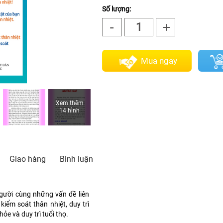
Số lượng:
-
+
1
Mua ngay
Xem thêm
14 hình
Giao hàng
Bình luận
người cùng những vấn đề liên
kiểm soát thân nhiệt, duy trì
ỏe và duy trì tuổi thọ.