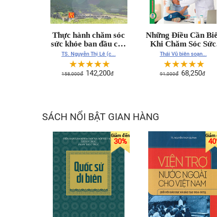
Thực hành chăm sóc
Những Điều Cần Biế
sức khỏe ban đầu của
Khi Chăm Sóc Sức
người Hmông ở Đồng
Khoẻ Gia Đình
TS. Nguyễn Thị Lê (c...
Thái Vũ biên soạn...
Văn - Hà Giang hiện
☆
☆
☆
☆
☆
☆
☆
☆
☆
☆
nay từ cách tiếp cận
142,200
68,250
158,000
đ
đ
91,000
đ
đ
phát triển con người
(sách chuyên khảo)
SÁCH NỔI BẬT GIAN HÀNG
30%
40