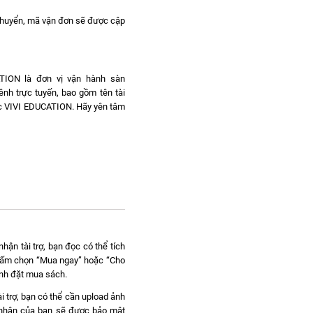
chuyển, mã vận đơn sẽ được cập
ATION là đơn vị vận hành sàn
ênh trực tuyến, bao gồm tên tài
dục VIVI EDUCATION. Hãy yên tâm
hận tài trợ, bạn đọc có thể tích
c bấm chọn “Mua ngay” hoặc “Cho
ành đặt mua sách.
i trợ, bạn có thể cần upload ảnh
á nhân của bạn sẽ được bảo mật