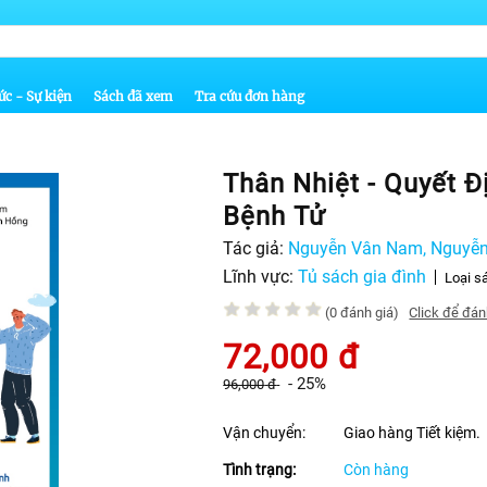
ức - Sự kiện
Sách đã xem
Tra cứu đơn hàng
Thân Nhiệt - Quyết Đ
Bệnh Tử
Tác giả:
Nguyễn Vân Nam, Nguyễn 
soạn
Lĩnh vực:
Tủ sách gia đình
Loại s
(0 đánh giá)
Click để đán
72,000
đ
-
25%
96,000
đ
Vận chuyển:
Giao hàng Tiết kiệm.
Tình trạng:
Còn hàng