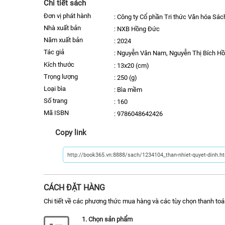
Chi tiết sách
Đơn vị phát hành
:
Công ty Cổ phần Tri thức Văn hóa Sác
nhà xuất bản
:
NXB Hồng Đức
năm xuất bản
:
2024
Tác giả
:
Nguyễn Vân Nam, Nguyễn Thị Bích Hồ
kích thước
:
13x20 (cm)
trọng lượng
:
250 (g)
Loại bìa
:
Bìa mềm
số trang
:
160
Mã ISBN
:
9786048642426
Copy link
CÁCH ĐẶT HÀNG
Chi tiết về các phương thức mua hàng và các tùy chọn thanh toá
1. Chọn sản phẩm