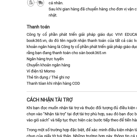
cá nhân.
Sau khi gian hàng đã chuyển hàng cho đơn vị vận 
nhật.
Thanh toán
Công ty cổ phần phát triển giải pháp giáo dục VIVI EDUC
book365.vn, do đó tên người nhận thanh toán của tất cả các k
khoản ngân hàng là Công ty cổ phần phát triển giải pháp giáo 
rằng bạn đang thanh toán cho sàn book365.vn
Ngân hàng trực tuyến
Chuyển khoản ngân hàng
Ví điện tử Momo
Thẻ tín dụng / Thẻ ghi nợ
Thanh tóan khi nhận hàng COD
CÁCH NHẬN TÀI TRỢ
Khi bạn đọc muốn nhận tài trợ và thuộc đối tượng đủ điều kiện n
chọn vào “Nhận tài trợ” tại đợt tài trợ phù hợp, sau đó bạn đọ
vào giỏ sách” và tiếp tục thực hiện các bước tiếp theo để tiến h
Trong một số trường hợp đặc biệt, để xác minh điều kiện nhận tà
chụp của giấy tờ tuỳ thân. Những trường hợp này, thông tin c