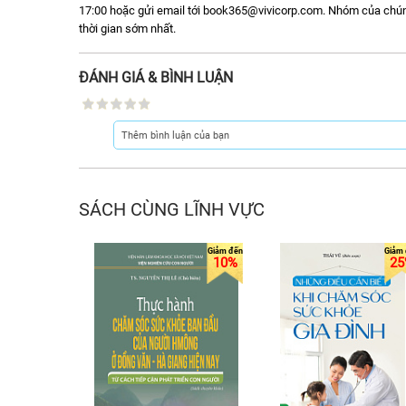
17:00 hoặc gửi email tới book365@vivicorp.com. Nhóm của chúng t
thời gian sớm nhất.
ĐÁNH GIÁ & BÌNH LUẬN
SÁCH CÙNG LĨNH VỰC
10%
25