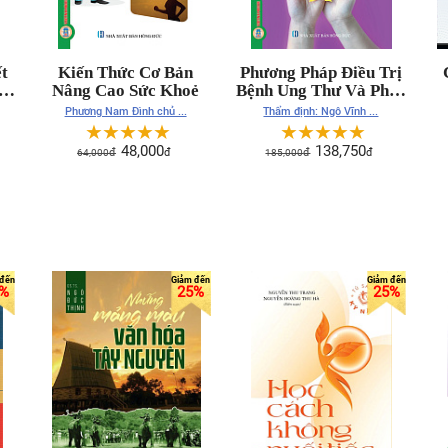
t
Kiến Thức Cơ Bản
Phương Pháp Điều Trị
Nâng Cao Sức Khoẻ
Bệnh Ung Thư Và Phục
Hồi Sức Khoẻ
Phương Nam Đình chủ ...
Thẩm định: Ngô Vĩnh ...
☆
☆
☆
☆
☆
☆
☆
☆
☆
☆
48,000
138,750
64,000
đ
đ
185,000
đ
đ
%
25%
25%