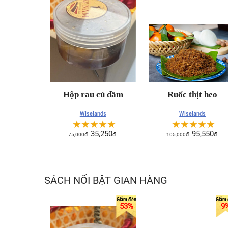
Hộp rau củ dầm
Ruốc thịt heo
Wiselands
Wiselands
☆
☆
☆
☆
☆
☆
☆
☆
☆
☆
35,250
95,550
75,000
đ
đ
105,000
đ
đ
SÁCH NỔI BẬT GIAN HÀNG
53%
9