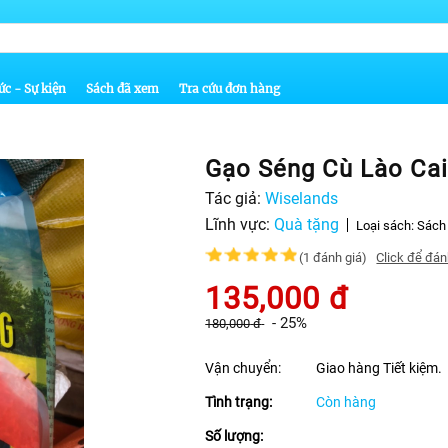
ức - Sự kiện
Sách đã xem
Tra cứu đơn hàng
Gạo Séng Cù Lào Cai
Tác giả:
Wiselands
Lĩnh vực:
Quà tặng
Loại sách:
Sách 
(1 đánh giá)
Click để đán
135,000
đ
-
25%
180,000
đ
Vận chuyển:
Giao hàng Tiết kiệm.
Tình trạng:
Còn hàng
Số lượng: