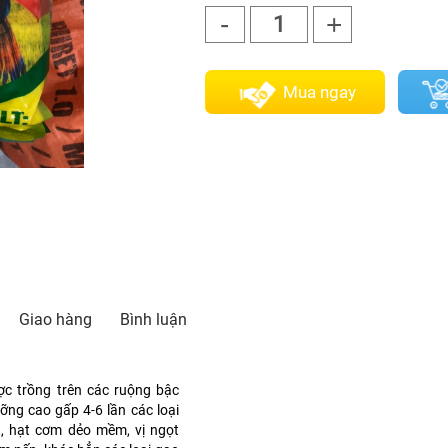
-
+
1
Mua ngay
Giao hàng
Bình luận
ợc trồng trên các ruộng bậc
ỡng cao gấp 4-6 lần các loại
t, hạt cơm dẻo mềm, vị ngọt