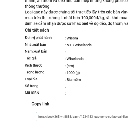
thanh, ăn thơm và dẻo như cơm nếp nhưng không phải cơm
thông thường.
Loại gạo này được chúng tôi trực tiếp lấy trên các bản vùn
mua trên thị trường ít nhất hơn 100,000đ/kg, rất khó mua
đình sẽ cảm nhận được sự khác biệt về độ dẻo, độ thơm, v
Chi tiết sách
Đơn vị phát hành
:
Wisora
nhà xuất bản
:
NXB Wiselands
năm xuất bản
:
Tác giả
:
Wiselands
kích thước
:
(cm)
trọng lượng
:
1000 (g)
Loại bìa
:
Bìa mềm
số trang
:
Mã ISBN
:
Copy link