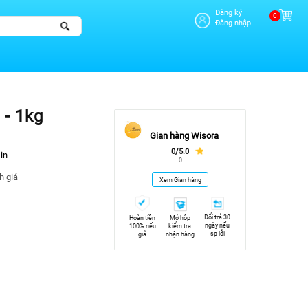
Đăng ký
0
Đăng nhập
 - 1kg
Gian hàng Wisora
0/5.0
in
0
h giá
Xem Gian hàng
Đổi trả 30
Hoàn tiền
Mở hộp
ngày nếu
100% nếu
kiểm tra
sp lỗi
giả
nhận hàng