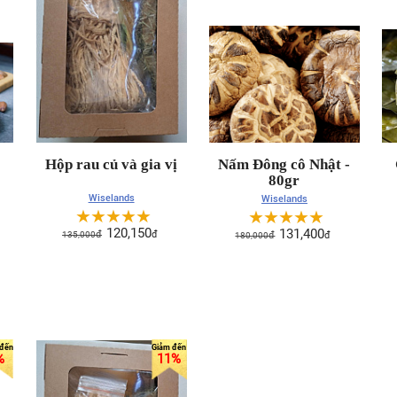
Hộp rau củ và gia vị
Nấm Đông cô Nhật -
80gr
Wiselands
Wiselands
☆
☆
☆
☆
☆
☆
☆
☆
☆
☆
120,150
131,400
135,000
đ
đ
180,000
đ
đ
%
11%