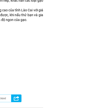
 nếp, khác hẳn các loại gạo
g cao của tỉnh Lào Cai với giá
 được, khi nấu thử bạn và gia
à độ ngon của gạo.