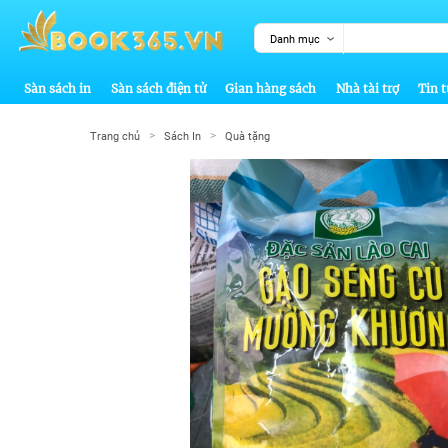
Danh mục
Sàn sách in
Sàn sách điện tử
Gian hàng sách
Nhà tài trợ
Tin t
>
>
Trang chủ
Sách In
Quà tặng