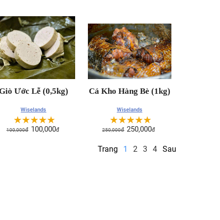
Giò Ước Lễ (0,5kg)
Cá Kho Hàng Bè (1kg)
Wiselands
Wiselands
☆
☆
☆
☆
☆
☆
☆
☆
☆
☆
100,000
250,000
100,000
đ
đ
250,000
đ
đ
Trang
1
2
3
4
Sau