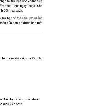
hận tài trợ, bạn đọc có thể tích
c bấm chọn “Mua ngay” hoặc “Cho
ành đặt mua sách.
i trợ, bạn có thể cần upload ảnh
á nhân của bạn sẽ được bảo mật
nhật) sau khi kiểm tra tồn kho
mua. Nếu bạn không nhận được
c điều kiện sau: