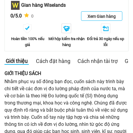
Gian hàng Wiselands
0/5.0
0
Xem Gian hàng
Hoàn tiền 100% nếu
Mở hộp kiểm tra nhận
Đổi trả 30 ngày nếu sp
giả
hàng
lỗi
Giới thiệu
Cách đặt hàng
Cách nhận tài trợ
Gia
GIỚI THIỆU SÁCH
Nhằm phục vụ số đông bạn đọc, cuốn sách này trình bày
chi tiết về các đơn vị đo lường pháp định của nước ta, mà
về cơ bản là theo Hệ Đo lường quốc tế (SI) thông dụng
trong thương mại, khoa học và công nghệ. Chúng đã được
quy định rõ ràng và bắt buộc phải tuân thủ về việc sử dụng
và trình bày. Cuốn sổ tay này tập hợp và chia sẻ những
thông tin có ích về đơn vị đo lường, nhìn từ góc độ ứng
dụng, qua đó giúp các bạn học sinh, sinh viên, kĩ sư, người