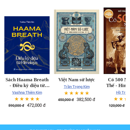
Sách Haama Breath
Việt Nam sử lược
Có 500 N
- Điều kỳ diệu từ
Thế - Hình
Trần Trọng Kim
Himalaya - Bìa cứng
hình thành
☆
☆
☆
☆
☆
Vashna Thiên Kim
Hồ Trun
Quảng
☆
☆
☆
☆
☆
☆
☆
☆
382,500
đ
450,000
đ
472,000
đ
9
590,000
đ
120,000
đ