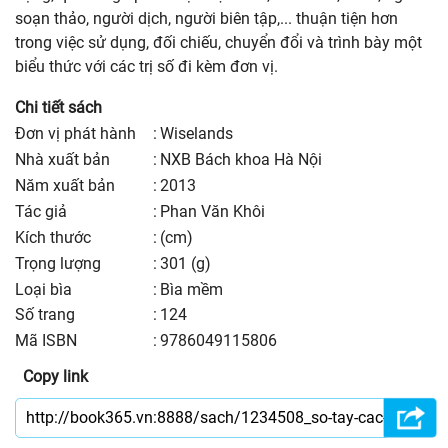
soạn thảo, người dịch, người biên tập,... thuận tiện hơn
trong việc sử dụng, đối chiếu, chuyển đổi và trình bày một
biểu thức với các trị số đi kèm đơn vị.
Chi tiết sách
Đơn vị phát hành
:
Wiselands
nhà xuất bản
:
NXB Bách khoa Hà Nội
năm xuất bản
:
2013
Tác giả
:
Phan Văn Khôi
kích thước
:
(cm)
trọng lượng
:
301 (g)
Loại bìa
:
Bìa mềm
số trang
:
124
Mã ISBN
:
9786049115806
Copy link