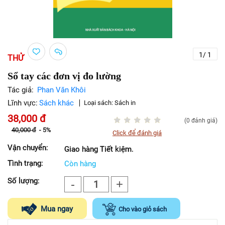
1
/
1
THỬ
Sổ tay các đơn vị đo lường
Tác giả:
Phan Văn Khôi
Lĩnh vực:
Sách khác
Loại sách:
Sách in
38,000
đ
(0 đánh giá)
40,000
đ
-
5%
Click để đánh giá
Vận chuyển:
Giao hàng Tiết kiệm.
Tình trạng:
Còn hàng
Số lượng:
-
+
1
Mua ngay
Cho vào giỏ sách