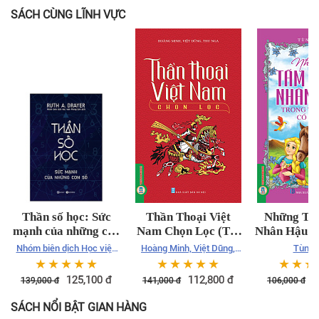
SÁCH CÙNG LĨNH VỰC
Thần số học: Sức
Thần Thoại Việt
Những Tấ
mạnh của những con
Nam Chọn Lọc (Tái
Nhân Hậu T
số
bản)
Giới Cổ
Nhóm biên dịch Học viện
Hoàng Minh, Việt Dũng,
Tùng 
Phong Sơn
Thu Nga
☆
☆
☆
☆
☆
☆
☆
☆
☆
☆
☆
☆
☆
125,100
đ
112,800
đ
8
139,000
đ
141,000
đ
106,000
đ
SÁCH NỔI BẬT GIAN HÀNG