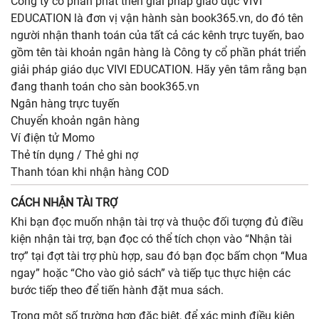
Công ty cổ phần phát triển giải pháp giáo dục VIVI
EDUCATION là đơn vị vận hành sàn book365.vn, do đó tên
người nhận thanh toán của tất cả các kênh trực tuyến, bao
gồm tên tài khoản ngân hàng là Công ty cổ phần phát triển
giải pháp giáo dục VIVI EDUCATION. Hãy yên tâm rằng bạn
đang thanh toán cho sàn book365.vn
Ngân hàng trực tuyến
Chuyển khoản ngân hàng
Ví điện tử Momo
Thẻ tín dụng / Thẻ ghi nợ
Thanh tóan khi nhận hàng COD
CÁCH NHẬN TÀI TRỢ
Khi bạn đọc muốn nhận tài trợ và thuộc đối tượng đủ điều
kiện nhận tài trợ, bạn đọc có thể tích chọn vào “Nhận tài
trợ” tại đợt tài trợ phù hợp, sau đó bạn đọc bấm chọn “Mua
ngay” hoặc “Cho vào giỏ sách” và tiếp tục thực hiện các
bước tiếp theo để tiến hành đặt mua sách.
Trong một số trường hợp đặc biệt, để xác minh điều kiện