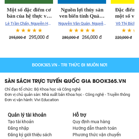
Một số đặc điểm cơ
Nguồn lợi thủy sản
Đặc điểm 
bản của hệ thực vật
ven biển tỉnh Quảng
một số vi 
Việt Nam
Ninh: Hiện trạng,
kháng khá
Lê Trần Chấn, Nguyễn Hữu
Nguyễn Văn Quân, Nguyễn
Võ Thị Bích 
biến động và giải
được phân 
Tứ, Nguyễn Viết Lương,
Đức Thế (Đồng chủ biên),
biên), Nghiêm 
☆
☆
☆
☆
☆
☆
☆
☆
☆
☆
☆
☆
☆
pháp quản lý bền
Việt 
Trần Thị Thúy Vân
Vũ Việt Hà, Nguyễn Đăng
Hà Thị Th
295,000
đ
266,000
đ
2
295,000
đ
280,000
đ
220,000
đ
Ngải, Cao Văn Lương,
vững
Phạm Văn Chiến, Nguyễn
Văn Công,
BOOK365.VN
- TRI THỨC ĐI MUÔN NƠI
SÀN SÁCH TRỰC TUYẾN QUỐC GIA BOOK365.VN
Chỉ đạo tổ chức: Bộ Khoa học và Công nghệ
Đơn vị chủ quản sàn: Nhà xuất bản Khoa học - Công nghệ - Truyền thông
Đơn vị vận hành: Vivi Education
Quản lý tài khoản
Hỗ trợ
Tạo tài khoản
Quy định mua hàng
Đăng nhập
Hướng dẫn thanh toán
Đăng ký giới thiệu sách
Phương thức vận chuyển