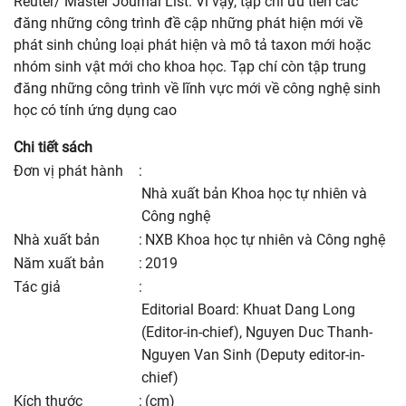
Reuter/ Master Journal List. Vì vậy, tạp chí ưu tiên các
đăng những công trình đề cập những phát hiện mới về
phát sinh chủng loại phát hiện và mô tả taxon mới hoặc
nhóm sinh vật mới cho khoa học. Tạp chí còn tập trung
đăng những công trình về lĩnh vực mới về công nghệ sinh
học có tính ứng dụng cao
Chi tiết sách
Đơn vị phát hành
:
Nhà xuất bản Khoa học tự nhiên và
Công nghệ
nhà xuất bản
:
NXB Khoa học tự nhiên và Công nghệ
năm xuất bản
:
2019
Tác giả
:
Editorial Board: Khuat Dang Long
(Editor-in-chief), Nguyen Duc Thanh-
Nguyen Van Sinh (Deputy editor-in-
chief)
kích thước
:
(cm)