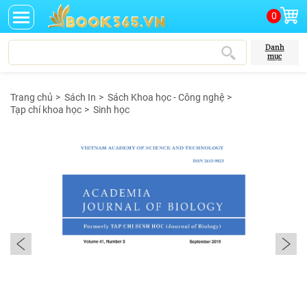
0
Danh
mục
Trang chủ
>
Sách In
>
Sách Khoa học - Công nghệ
>
Tạp chí khoa học
>
Sinh học