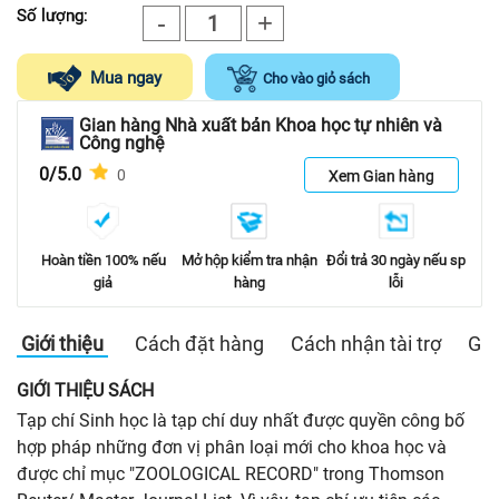
Số lượng:
-
+
1
Mua ngay
Cho vào giỏ sách
Gian hàng Nhà xuất bản Khoa học tự nhiên và
Công nghệ
0/5.0
0
Xem Gian hàng
Hoàn tiền 100% nếu
Mở hộp kiểm tra nhận
Đổi trả 30 ngày nếu sp
giả
hàng
lỗi
Giới thiệu
Cách đặt hàng
Cách nhận tài trợ
Gia
GIỚI THIỆU SÁCH
Tạp chí Sinh học là tạp chí duy nhất được quyền công bố
hợp pháp những đơn vị phân loại mới cho khoa học và
được chỉ mục "ZOOLOGICAL RECORD" trong Thomson