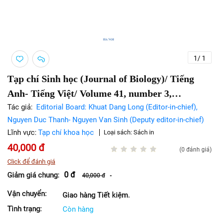
1
/
1
Tạp chí Sinh học (Journal of Biology)/ Tiếng
Anh- Tiếng Việt/ Volume 41, number 3,
September 2019
Tác giả:
Editorial Board: Khuat Dang Long (Editor-in-chief),
Nguyen Duc Thanh- Nguyen Van Sinh (Deputy editor-in-chief)
Lĩnh vực:
Tạp chí khoa học
Loại sách:
Sách in
40,000
đ
(0 đánh giá)
Click để đánh giá
0
đ
Giảm giá chung:
40,000
đ
-
Vận chuyển:
Giao hàng Tiết kiệm.
Tình trạng:
Còn hàng