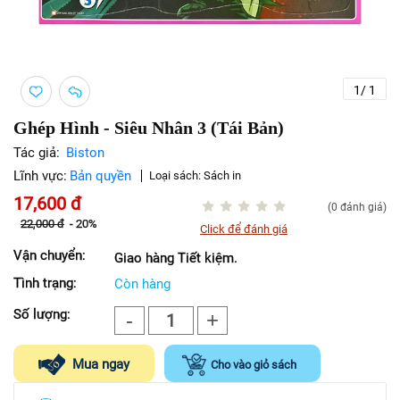
1
/
1
Ghép Hình - Siêu Nhân 3 (Tái Bản)
Tác giả:
Biston
Lĩnh vực:
Bản quyền
Loại sách:
Sách in
17,600
đ
(0 đánh giá)
22,000
đ
-
20%
Click để đánh giá
Vận chuyển:
Giao hàng Tiết kiệm.
Tình trạng:
Còn hàng
Số lượng:
-
+
1
Mua ngay
Cho vào giỏ sách