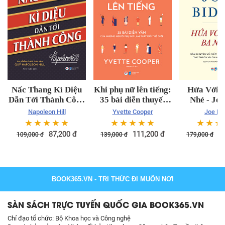
Nấc Thang Kì Diệu
Khi phụ nữ lên tiếng:
Hứa Với C
Dẫn Tới Thành Công
35 bài diễn thuyết
Nhé - Joe
- Napoleon Hill
của những phụ nữ
Napoleon Hill
Yvette Cooper
Joe Bi
thay đổi thế giới
☆
☆
☆
☆
☆
☆
☆
☆
☆
☆
☆
☆
☆
87,200
đ
111,200
đ
1
109,000
đ
139,000
đ
179,000
đ
BOOK365.VN
- TRI THỨC ĐI MUÔN NƠI
SÀN SÁCH TRỰC TUYẾN QUỐC GIA BOOK365.VN
Chỉ đạo tổ chức: Bộ Khoa học và Công nghệ