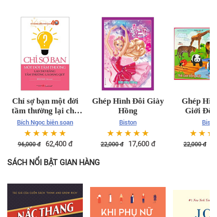
Chỉ sợ bạn một đời
Ghép Hình Đôi Giày
Ghép Hình
tầm thường lại cho
Hồng
Giới Độn
rằng tầm thường là
Bích Ngọc biên soạn
Biston
Bisto
đáng quý
☆
☆
☆
☆
☆
☆
☆
☆
☆
☆
☆
☆
☆
62,400
đ
17,600
đ
1
96,000
đ
22,000
đ
22,000
đ
SÁCH NỔI BẬT GIAN HÀNG