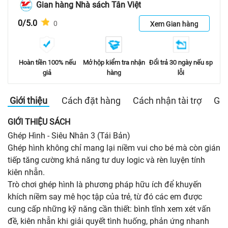
Gian hàng Nhà sách Tân Việt
0/5.0
0
Xem Gian hàng
Hoàn tiền 100% nếu
Mở hộp kiểm tra nhận
Đổi trả 30 ngày nếu sp
giả
hàng
lỗi
Giới thiệu
Cách đặt hàng
Cách nhận tài trợ
Gia
GIỚI THIỆU SÁCH
Ghép Hình - Siêu Nhân 3 (Tái Bản)
Ghép hình không chỉ mang lại niềm vui cho bé mà còn gián
tiếp tăng cường khả năng tư duy logic và rèn luyện tính
kiên nhẫn.
Trò chơi ghép hình là phương pháp hữu ích để khuyến
khích niềm say mê học tập của trẻ, từ đó các em được
cung cấp những kỹ năng cần thiết: bình tĩnh xem xét vấn
đề, kiên nhẫn khi giải quyết tình huống, phản ứng nhanh