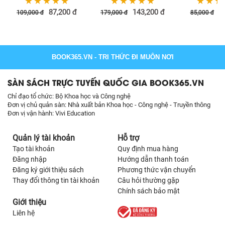
☆
☆
☆
☆
☆
☆
☆
☆
☆
☆
☆
☆
☆
87,200
đ
143,200
đ
6
109,000
đ
179,000
đ
85,000
đ
BOOK365.VN
- TRI THỨC ĐI MUÔN NƠI
SÀN SÁCH TRỰC TUYẾN QUỐC GIA BOOK365.VN
Chỉ đạo tổ chức: Bộ Khoa học và Công nghệ
Đơn vị chủ quản sàn: Nhà xuất bản Khoa học - Công nghệ - Truyền thông
Đơn vị vận hành: Vivi Education
Quản lý tài khoản
Hỗ trợ
Tạo tài khoản
Quy định mua hàng
Đăng nhập
Hướng dẫn thanh toán
Đăng ký giới thiệu sách
Phương thức vận chuyển
Thay đổi thông tin tài khoản
Câu hỏi thường gặp
Chính sách bảo mật
Giới thiệu
Liên hệ