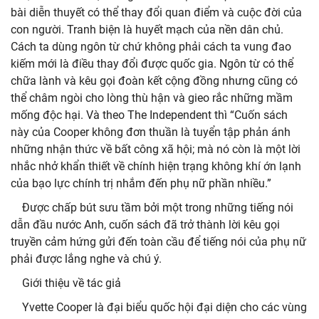
bài diễn thuyết có thể thay đổi quan điểm và cuộc đời của
con người. Tranh biện là huyết mạch của nền dân chủ.
Cách ta dùng ngôn từ chứ không phải cách ta vung đao
kiếm mới là điều thay đổi được quốc gia. Ngôn từ có thể
chữa lành và kêu gọi đoàn kết cộng đồng nhưng cũng có
thể châm ngòi cho lòng thù hận và gieo rắc những mầm
mống độc hại. Và theo The Independent thì “Cuốn sách
này của Cooper không đơn thuần là tuyển tập phản ánh
những nhận thức về bất công xã hội; mà nó còn là một lời
nhắc nhở khẩn thiết về chính hiện trạng không khí ớn lạnh
của bạo lực chính trị nhắm đến phụ nữ phần nhiều.”
Được chấp bút sưu tầm bởi một trong những tiếng nói
dẫn đầu nước Anh, cuốn sách đã trở thành lời kêu gọi
truyền cảm hứng gửi đến toàn cầu để tiếng nói của phụ nữ
phải được lắng nghe và chú ý.
Giới thiệu về tác giả
Yvette Cooper là đại biểu quốc hội đại diện cho các vùng