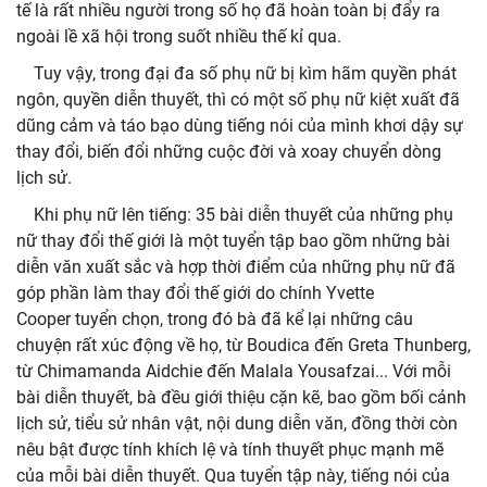
tế là rất nhiều người trong số họ đã hoàn toàn bị đẩy ra
ngoài lề xã hội trong suốt nhiều thế kỉ qua.
Tuy vậy, trong đại đa số phụ nữ bị kìm hãm quyền phát
ngôn, quyền diễn thuyết, thì có một số phụ nữ kiệt xuất đã
dũng cảm và táo bạo dùng tiếng nói của mình khơi dậy sự
thay đổi, biến đổi những cuộc đời và xoay chuyển dòng
lịch sử.
Khi phụ nữ lên tiếng: 35 bài diễn thuyết của những phụ
nữ thay đổi thế giới là một tuyển tập bao gồm những bài
diễn văn xuất sắc và hợp thời điểm của những phụ nữ đã
góp phần làm thay đổi thế giới do chính Yvette
Cooper tuyển chọn, trong đó bà đã kể lại những câu
chuyện rất xúc động về họ, từ Boudica đến Greta Thunberg,
từ Chimamanda Aidchie đến Malala Yousafzai... Với mỗi
bài diễn thuyết, bà đều giới thiệu cặn kẽ, bao gồm bối cảnh
lịch sử, tiểu sử nhân vật, nội dung diễn văn, đồng thời còn
nêu bật được tính khích lệ và tính thuyết phục mạnh mẽ
của mỗi bài diễn thuyết. Qua tuyển tập này, tiếng nói của