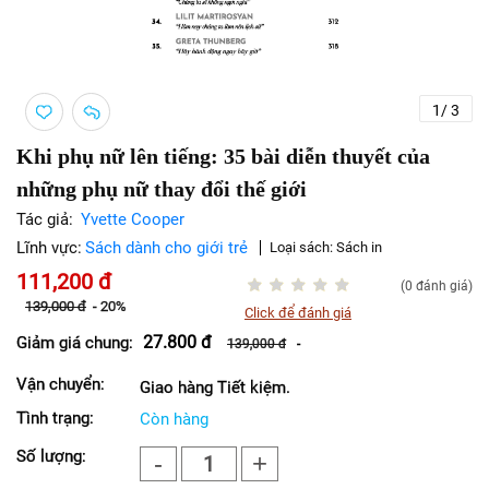
1
/
3
Khi phụ nữ lên tiếng: 35 bài diễn thuyết của
những phụ nữ thay đổi thế giới
Tác giả:
Yvette Cooper
Lĩnh vực:
Sách dành cho giới trẻ
Loại sách:
Sách in
111,200
đ
(0 đánh giá)
139,000
đ
-
20%
Click để đánh giá
27.800
đ
Giảm giá chung:
139,000
đ
-
Vận chuyển:
Giao hàng Tiết kiệm.
Tình trạng:
Còn hàng
Số lượng:
-
+
1