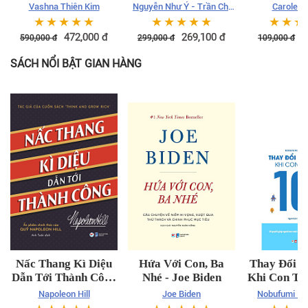
Himalaya - Bìa cứng
nhân, biế
Vashna Thiên Kim
Nguyễn Như Ý - Trần Chí
Carole B
Đạt - Võ Thế Quân - Vũ
☆
☆
☆
☆
☆
☆
☆
☆
☆
☆
☆
☆
☆
Thùy Dương
472,000
đ
269,100
đ
9
590,000
đ
299,000
đ
109,000
đ
SÁCH NỔI BẬT GIAN HÀNG
Nấc Thang Kì Diệu
Hứa Với Con, Ba
Thay Đổi C
Dẫn Tới Thành Công
Nhé - Joe Biden
Khi Con Tra
- Napoleon Hill
Tuổ
Napoleon Hill
Joe Biden
Nobufumi M