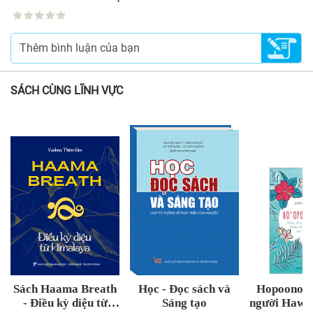
SÁCH CÙNG LĨNH VỰC
Sách Haama Breath
Học - Đọc sách và
Hopoono s
- Điều kỳ diệu từ
Sáng tạo
người Hawoa