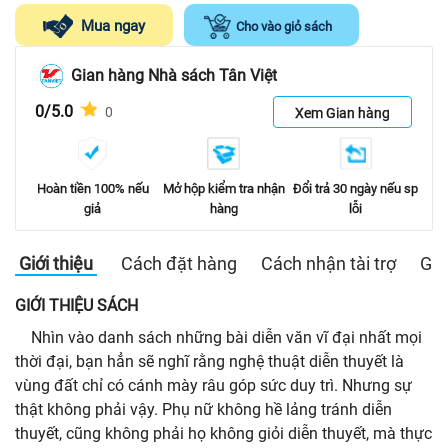
Mua ngay
Cho vào giỏ sách
Gian hàng Nhà sách Tân Việt
0/5.0
0
Xem Gian hàng
Hoàn tiền 100% nếu
Mở hộp kiểm tra nhận
Đổi trả 30 ngày nếu sp
giả
hàng
lỗi
Giới thiệu
Cách đặt hàng
Cách nhận tài trợ
Gia
GIỚI THIỆU SÁCH
Nhìn vào danh sách những bài diễn văn vĩ đại nhất mọi
thời đại, bạn hẳn sẽ nghĩ rằng nghệ thuật diễn thuyết là
vùng đất chỉ có cánh mày râu góp sức duy trì. Nhưng sự
thật không phải vậy. Phụ nữ không hề lảng tránh diễn
thuyết, cũng không phải họ không giỏi diễn thuyết, mà thực