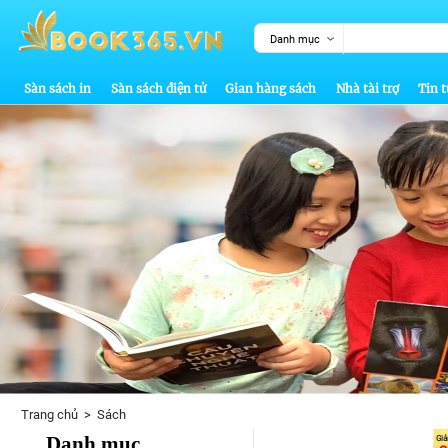
Danh mục
Sàn sách in
Sàn sách điện tử
Gian hàng sách
Nhà tài trợ
Tin t
Trang chủ
>
Sách
Danh mục