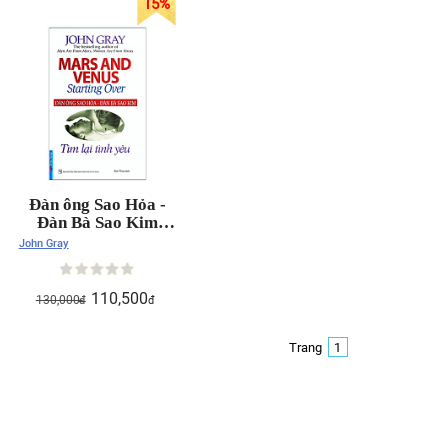
15
%
Đàn ông Sao Hỏa -
Đàn Bà Sao Kim
(Tìm lại tình yêu)
John Gray
110,500
130,000
đ
đ
Trang
1