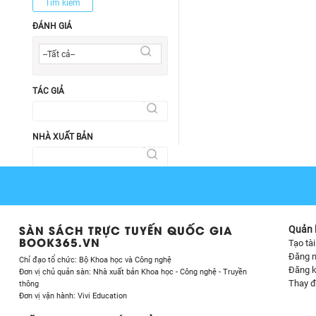
Tìm kiếm
ĐÁNH GIÁ
--Tất cả--
TÁC GIẢ
NHÀ XUẤT BẢN
TÌM THEO GIAN HÀNG
SÀN SÁCH TRỰC TUYẾN QUỐC GIA
Quản l
BOOK365.VN
Tạo tà
Đăng 
Chỉ đạo tổ chức: Bộ Khoa học và Công nghệ
Đăng k
Đơn vị chủ quản sàn: Nhà xuất bản Khoa học - Công nghệ - Truyền
Thay đ
thông
Đơn vị vận hành: Vivi Education