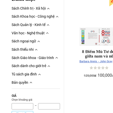
2
Sách Chính trị - Xã hội
Sách Khoa học - Công nghệ
Sách Quản lý - Kinh tế
Văn học - Nghệ thuật
Sách ngoại ngữ
Sách thiếu nhi
8 Điểm Mù Tư d
giữa nam và n
Sách Giáo khoa - Giáo trình
trong công việ
Barbara Annis - John Gray
Sách dành cho giới trẻ
Tủ sách gia đình
100,000
125,000
đ
Bản quyền
GIÁ
Chọn khoảng giá
‾