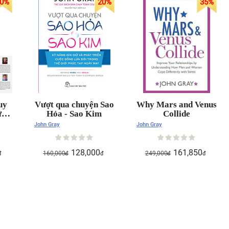
0
%
20
%
35
%
uy
Vượt qua chuyện Sao
Why Mars and Venus
ữ
Hỏa - Sao Kim
Collide
c
John Gray
John Gray
128,000
161,850
160,000
249,000
đ
đ
đ
đ
đ