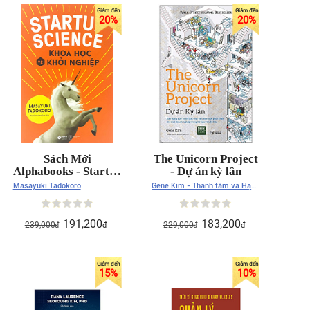
20
%
20
%
Sách Mới
The Unicorn Project
Alphabooks - Startup
- Dự án kỳ lân
Science - Khoa Học
Masayuki Tadokoro
Gene Kim - Thanh tâm và Hạnh
Về Khởi Nghiệp
Dung dịch
191,200
183,200
239,000
229,000
đ
đ
đ
đ
15
%
10
%