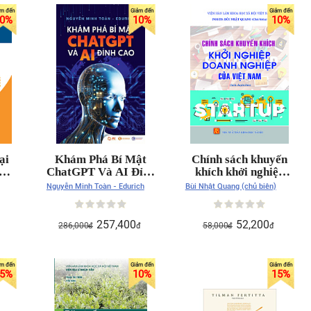
0
%
10
%
10
%
ại
Khám Phá Bí Mật
Chính sách khuyến
ChatGPT Và AI Đỉnh
khích khởi nghiệp
Nam
Cao
doanh nghiệp của
Nguyễn Minh Toàn - Edurich
Bùi Nhật Quang (chủ biên)
ội
Việt Nam (sách
ch
chuyên khảo)
257,400
52,200
286,000
58,000
đ
đ
đ
đ
5
%
10
%
15
%