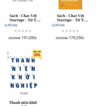
Sách - Chat Với
Sách - Chat Với
Startups - Từ Ý
Startups - Từ Ý
Tưởng Đến Gọi Vốn
Tưởng Đến Gọi Vốn
Lê Mỹ Nga
Lê Mỹ Nga
Thành Công 239K
Thành Công 239K
191,200
179,250
239,000
239,000
đ
đ
đ
đ
20
%
Thanh niên khởi