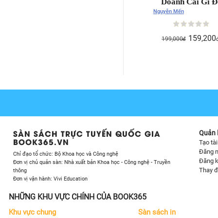
Doanh Cái Gì Đ
Nguyễn Mến
159,200
199,000
đ
SÀN SÁCH TRỰC TUYẾN QUỐC GIA
Quản l
BOOK365.VN
Tạo tà
Đăng 
Chỉ đạo tổ chức: Bộ Khoa học và Công nghệ
Đăng k
Đơn vị chủ quản sàn: Nhà xuất bản Khoa học - Công nghệ - Truyền
Thay đ
thông
Đơn vị vận hành: Vivi Education
NHỮNG KHU VỰC CHÍNH CỦA BOOK365
Khu vực chung
Sàn sách in