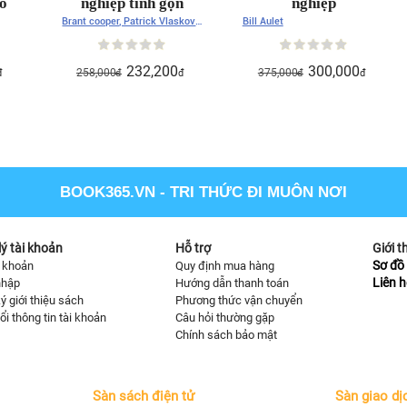
ó
nghiệp tinh gọn
nghiệp
Brant cooper, Patrick Vlaskovit
Bill Aulet
(Phạm Linh dịch)
232,200
300,000
258,000
375,000
đ
đ
đ
đ
đ
BOOK365.VN
- TRI THỨC ĐI MUÔN NƠI
ý tài khoản
Hỗ trợ
Giới t
Sơ đồ 
i khoản
Quy định mua hàng
Liên h
nhập
Hướng dẫn thanh toán
ý giới thiệu sách
Phương thức vận chuyển
ổi thông tin tài khoản
Câu hỏi thường gặp
Chính sách bảo mật
Sàn sách điện tử
Sàn giao dị