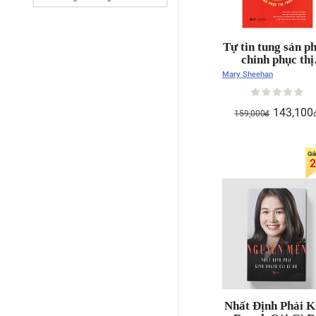
Tự tin tung sản 
chinh phục thị
trường
Mary Sheehan
143,100
159,000
đ
2
Nhất Định Phải K