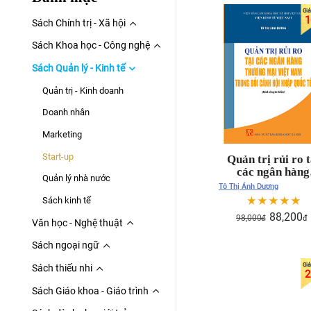
1
Sách Chính trị - Xã hội
Sách Khoa học - Công nghệ
Sách Quản lý - Kinh tế
Quản trị - Kinh doanh
Doanh nhân
Marketing
Start-up
Quản trị rủi ro t
các ngân hàng
Quản lý nhà nước
thương mại Việt 
Tô Thị Ánh Dương
trong bối cảnh h
Sách kinh tế
nhập quốc tế (sá
88,200
98,000
đ
đ
chuyên khảo)
Văn học - Nghệ thuật
Sách ngoại ngữ
Sách thiếu nhi
2
Sách Giáo khoa - Giáo trình