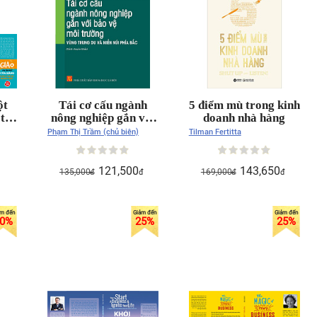
ột
Tái cơ cấu ngành
5 điểm mù trong kinh
 thế
nông nghiệp gắn với
doanh nhà hàng
u!
bảo vệ môi trường
Phạm Thị Trầm (chủ biên)
Tilman Fertitta
vùng trung du và
miền núi phía Bắc
(sách chuyên khảo)
121,500
143,650
135,000
169,000
đ
đ
đ
đ
0
%
25
%
25
%