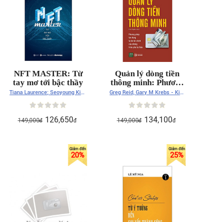
NFT MASTER: Từ
Quản lý dòng tiền
tay mơ tới bậc thầy
thông minh: Phương
pháp tạo dựng tự do
Tiana Laurence; Seoyoung Kim,
Greg Reid, Gary M Krebs - Kim
tài chính của những
PhD
Ngân
triệu phú tự thân
126,650
134,100
149,000
149,000
đ
đ
đ
đ
20
%
25
%