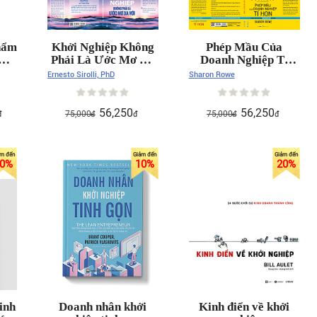
phẩm
Khởi Nghiệp Không
Phép Mầu Của
Phải Là Ước Mơ Xa
Doanh Nghiệp Tí
Vời
Hon
Ernesto Sirolli, PhD
Sharon Rowe
56,250
56,250
75,000
75,000
đ
đ
đ
đ
đ
0
%
10
%
20
%
inh
Doanh nhân khởi
Kinh điển về khởi