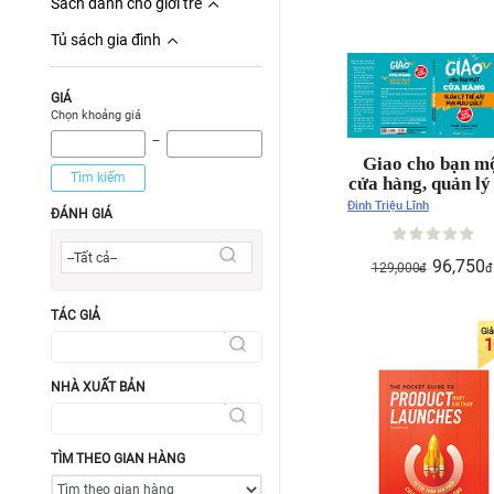
Sách dành cho giới trẻ
Tủ sách gia đình
GIÁ
Chọn khoảng giá
‾
Giao cho bạn m
Tìm kiếm
cửa hàng, quản lý
này mới mau già
Đinh Triệu Lĩnh
ĐÁNH GIÁ
--Tất cả--
96,750
129,000
đ
đ
TÁC GIẢ
1
NHÀ XUẤT BẢN
TÌM THEO GIAN HÀNG