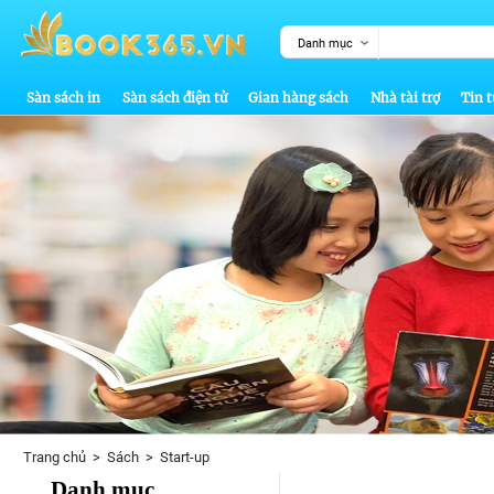
Danh mục
Sàn sách in
Sàn sách điện tử
Gian hàng sách
Nhà tài trợ
Tin t
Trang chủ
>
Sách
>
Start-up
Danh mục