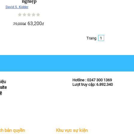
nghiệp
David S. Kidder
63,200
79,000
đ
đ
Trang
1
Hotline :
0247 300 1369
hiệu
Lượt truy cập: 6.892.340
site
ệ
ch bản quyền
Khu vực sự kiện