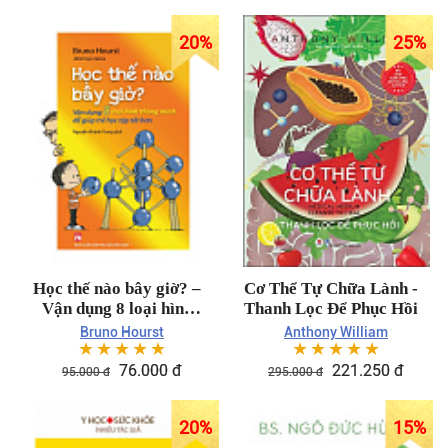
20%
25%
Học thế nào bây giờ? –
Cơ Thể Tự Chữa Lành -
Vận dụng 8 loại hình
Thanh Lọc Để Phục Hồi
thông minh để giúp trẻ
Bruno Hourst
Anthony William
☆
☆
☆
☆
☆
☆
☆
☆
☆
☆
học tập tốt hơn
76.000 đ
221.250 đ
95.000 đ
295.000 đ
20%
15%