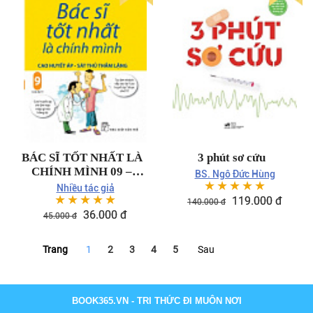
BÁC SĨ TỐT NHẤT LÀ
3 phút sơ cứu
CHÍNH MÌNH 09 –
BS. Ngô Đức Hùng
☆
☆
☆
☆
☆
CAO HUYẾT ÁP – SÁT
Nhiều tác giả
☆
☆
☆
☆
☆
THỦ THẦM LẶNG
119.000 đ
140.000 đ
36.000 đ
45.000 đ
Trang
1
2
3
4
5
Sau
BOOK365.VN
- TRI THỨC ĐI MUÔN NƠI