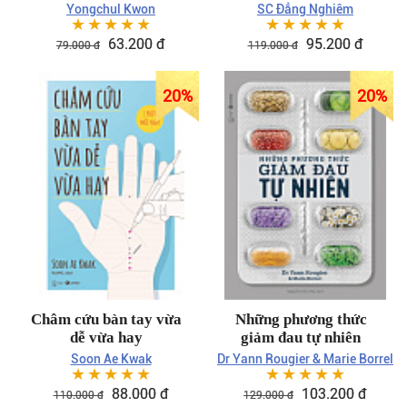
Yongchul Kwon
SC Đẳng Nghiêm
☆
☆
☆
☆
☆
☆
☆
☆
☆
☆
63.200 đ
95.200 đ
79.000 đ
119.000 đ
20%
20%
Châm cứu bàn tay vừa
Những phương thức
dễ vừa hay
giảm đau tự nhiên
Soon Ae Kwak
Dr Yann Rougier & Marie Borrel
☆
☆
☆
☆
☆
☆
☆
☆
☆
☆
88.000 đ
103.200 đ
110.000 đ
129.000 đ