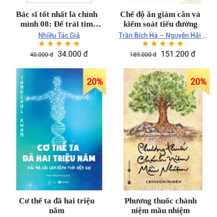
Bác sĩ tốt nhất là chính
Chế độ ăn giảm cân và
mình 08: Để trái tim
kiểm soát tiểu đường
luôn khỏe mạnh
Nhiều Tác Giả
Trần Bích Hà – Nguyễn Hải –
☆
☆
☆
☆
☆
☆
☆
☆
☆
☆
Tạ Văn Nam – Trần Doãn Hưng
34.000 đ
151.200 đ
40.000 đ
189.000 đ
20%
20%
Cơ thể ta đã hai triệu
Phương thuốc chánh
năm
niệm mầu nhiệm