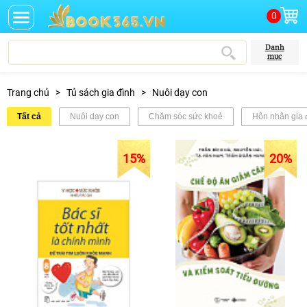
0
Danh
mục
Trang chủ
>
Tủ sách gia đình
>
Nuôi dạy con
Tất cả
Nuôi dạy con
Chăm sóc sức khoẻ
Hôn nhân gia 
15%
20%