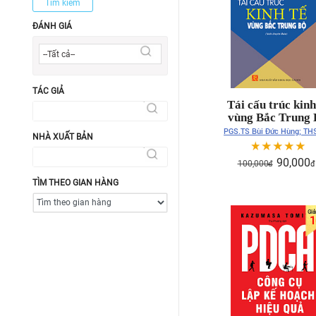
Tìm kiếm
ĐÁNH GIÁ
--Tất cả--
TÁC GIẢ
Tái cấu trúc kinh
vùng Bắc Trung 
(sách chuyên kh
PGS.TS Bùi Đức Hùng; TH
NHÀ XUẤT BẢN
Đức Phi Hùng
90,000
100,000
đ
đ
TÌM THEO GIAN HÀNG
1