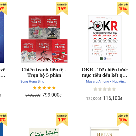
5
%
15
%
10
%
 về
Chiến tranh tiến tệ -
OKR - Từ chiến lược
a -
Trọn bộ 5 phần
mục tiêu đến kết quả
iết
then chốt
Song Hong Bing
Masaru Amono - Nguyễn
ng
Cường dịch
799,000
940,000
đ
đ
đ
116,100
129,000
đ
đ
0
%
10
%
10
%