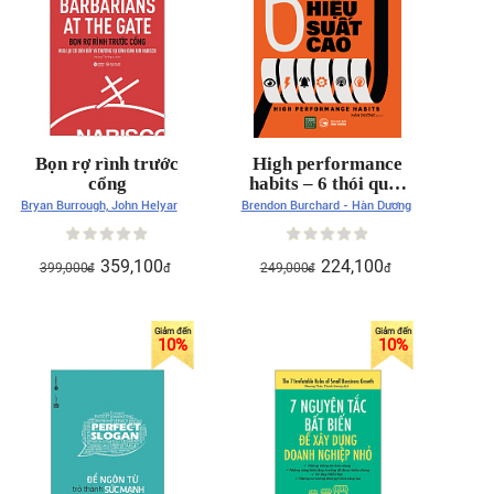
Bọn rợ rình trước
High performance
cổng
habits – 6 thói quen
của người làm việc
Bryan Burrough, John Helyar
Brendon Burchard - Hàn Dương
hiệu suất cao
359,100
224,100
399,000
249,000
đ
đ
đ
đ
10
%
10
%