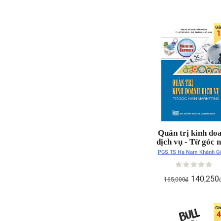
1
Quản trị kinh do
dịch vụ - Từ góc 
marketing
PGS.TS Hà Nam Khánh Gi
TS Ao Thu Hoài - ThS. P
Quang Vinh
140,250
165,000
đ
4