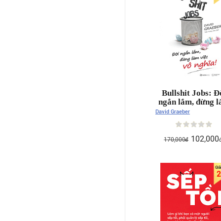
Bullshit Jobs: Đ
ngắn lắm, đừng 
việc vô nghĩa!
David Graeber
102,000
170,000
đ
2