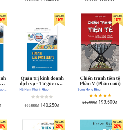
5
%
15
%
10
%
anh
Quản trị kinh doanh
Chiến tranh tiền tệ
nhìn
dịch vụ - Từ góc nhìn
Phần V (Phần cuối)
marketing
ao -
Hà Nam Khánh Giao
Song Hong Bing
hạm
193,500
215,000
đ
đ
140,250
165,000
đ
đ
đ
0
%
20
%
20
%