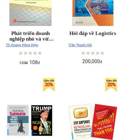
Phát triển doanh
Hỏi đáp về Logistics
nghiệp nhỏ và vừa
vùng Nam Trung Bộ
TS.Hoàng Hồng Hiệp
Trần Thanh Hải
trong bối cảnh mới
(sách chuyên khảo)
200,000
108
đ
120
đ
đ
20
%
20
%