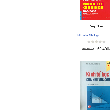
Sếp Tồi
Michelle Gibbings
150,400
188,000
đ
1