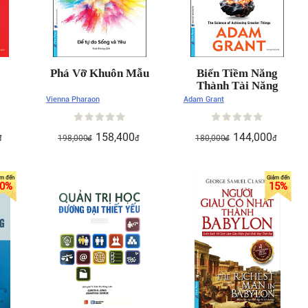
Phá Vỡ Khuôn Mẫu
Biến Tiềm Năng
Thành Tài Năng
Vienna Pharaon
Adam Grant
158,400
144,000
198,000
180,000
đ
đ
đ
đ
đ
0
%
15
%