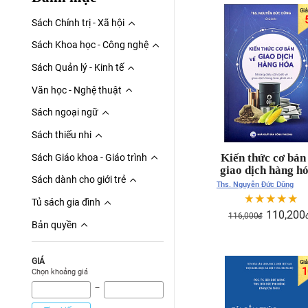
Sách Chính trị - Xã hội
Sách Khoa học - Công nghệ
Sách Quản lý - Kinh tế
Văn học - Nghệ thuật
Sách ngoại ngữ
Sách thiếu nhi
Kiến thức cơ bản
Sách Giáo khoa - Giáo trình
giao dịch hàng hó
Sách dành cho giới trẻ
Những điều cần b
Ths. Nguyễn Đức Dũng
về giao dịch hà
Tủ sách gia đình
hóa phái sinh
110,200
116,000
đ
Bản quyền
GIÁ
1
Chọn khoảng giá
‾