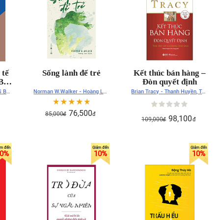
 tế
Sống lành để trẻ
Kết thúc bán hàng –
Bộ
Đòn quyết định
ảo)
S Bùi
Norman W.Walker - Hoàng Lan
Brian Tracy - Thanh Huyền, Thư
dịch
Trang
76,500
85,000
đ
đ
98,100
109,000
đ
đ
0
%
10
%
10
%