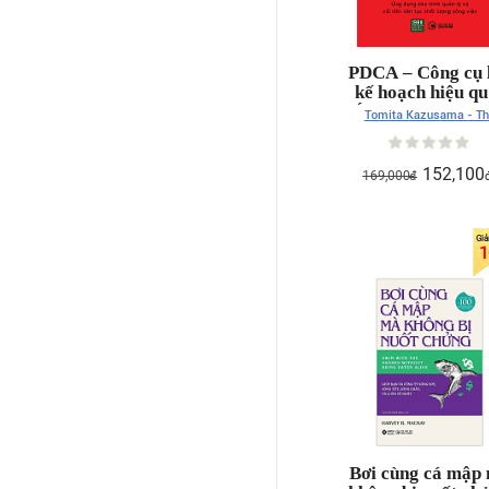
PDCA – Công cụ 
kế hoạch hiệu qu
Ứng dụng chu tr
Tomita Kazusama - Th
quản lý và cải ti
Phương
liên tục chất lượ
công việc
152,100
169,000
đ
1
Bơi cùng cá mập