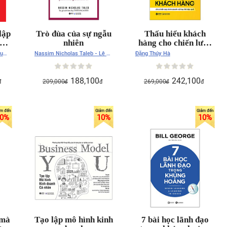
lập
Trò đùa của sự ngẫu
Thấu hiểu khách
ả:
nhiên
hàng cho chiến lược
ình
kinh doanh và thực
u
Nassim Nicholas Taleb - Lê Vũ
Đặng Thúy Hà
ến
thi hiệu quả/ Chuyên
Kỳ Nam
ng
gia Việt Nam đầu
tiên viết về
188,100
242,100
209,000
269,000
đ
đ
đ
đ
đ
customerinsight có
bối cảnh thị trường
Việt Nam
0
%
10
%
10
%
 mà
Tạo lập mô hình kinh
7 bài học lãnh đạo