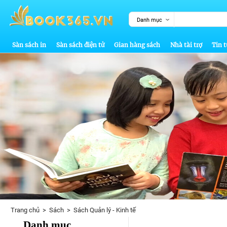
Danh mục
Sàn sách in
Sàn sách điện tử
Gian hàng sách
Nhà tài trợ
Tin t
Trang chủ
>
Sách
>
Sách Quản lý - Kinh tế
Danh mục