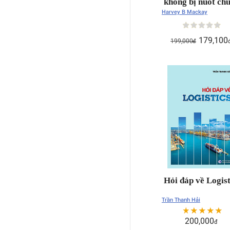
không bị nuốt ch
Harvey B Mackay
179,100
199,000
đ
Hỏi đáp về Logist
Trần Thanh Hải
200,000
đ