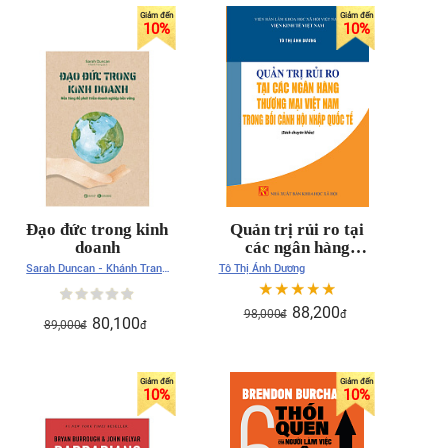
10
%
10
%
Đạo đức trong kinh
Quản trị rủi ro tại
doanh
các ngân hàng
thương mại Việt Nam
Sarah Duncan - Khánh Trang
Tô Thị Ánh Dương
trong bối cảnh hội
dịch
nhập quốc tế (sách
88,200
98,000
đ
đ
chuyên khảo)
80,100
89,000
đ
đ
10
%
10
%