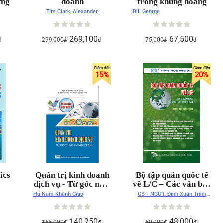
ửng
doanh
trong khủng hoảng
Tim Clark, Alexander,
Bill George
Osterwalder, Yves Pigneur
269,100
67,500
299,000
75,000
đ
đ
đ
đ
đ
15
%
20
%
ics
Quản trị kinh doanh
Bộ tập quán quốc tế
dịch vụ - Từ góc nhìn
về L/C – Các văn bản
marketing
mới nhất
Hà Nam Khánh Giao
GS - NGƯT: Đinh Xuân Trình
(biên dịch)
140,250
48,000
165,000
60,000
đ
đ
đ
đ