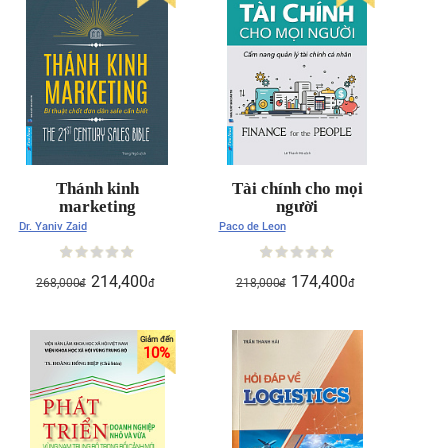
Thánh kinh
Tài chính cho mọi
marketing
người
Dr. Yaniv Zaid
Paco de Leon
214,400
174,400
268,000
218,000
đ
đ
đ
đ
10
%