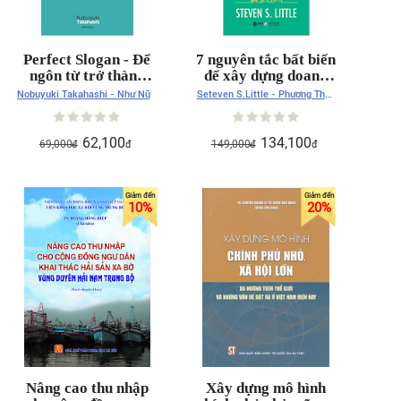
Perfect Slogan - Để
7 nguyên tắc bất biến
ngôn từ trở thành
để xây dựng doanh
sức mạnh
nghiệp nhỏ
Nobuyuki Takahashi - Như Nữ
Seteven S.Little - Phương Thảo
- Thanh Hương
62,100
134,100
69,000
149,000
đ
đ
đ
đ
10
%
20
%
Nâng cao thu nhập
Xây dựng mô hình