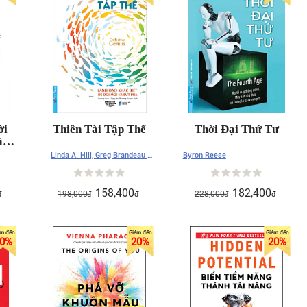
ời
Thiên Tài Tập Thể
Thời Đại Thứ Tư
làm
Linda A. Hill, Greg Brandeau ,
Byron Reese
Emily Truelove , Kent Lineback
158,400
182,400
198,000
228,000
đ
đ
đ
đ
đ
0
%
20
%
20
%