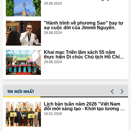
Minh Ngọc
29.08.2024
"Hành trình về phương Sao" hay tự
sự cuộc đời của Jimmii Nguyễn.
29.08.2024
Khai mạc Triển lãm sách 55 năm
thực hiện Di chúc Chủ tịch Hồ Chí
Minh
29.08.2024
TIN MỚI NHẤT
Lịch bàn tuần năm 2026 “Việt Nam
đổi mới sáng tạo - Khởi tạo tương lai
số” đến với cán bộ, chiến sĩ
16.01.2026