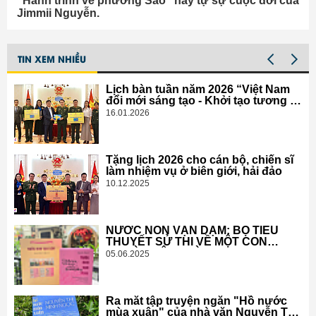
"Hành trình về phương Sao" hay tự sự cuộc đời của
Jimmii Nguyễn.
TIN XEM NHIỀU
Lịch bàn tuần năm 2026 “Việt Nam
đổi mới sáng tạo - Khởi tạo tương lai
số” đến với cán bộ, chiến sĩ
16.01.2026
Tặng lịch 2026 cho cán bộ, chiến sĩ
làm nhiệm vụ ở biên giới, hải đảo
10.12.2025
NƯỚC NON VẠN DẶM: BỘ TIỂU
THUYẾT SỬ THI VỀ MỘT CON
NGƯỜI, MỘT THỜI ĐẠI
05.06.2025
Ra mắt tập truyện ngắn "Hồ nước
mùa xuân" của nhà văn Nguyễn Thị