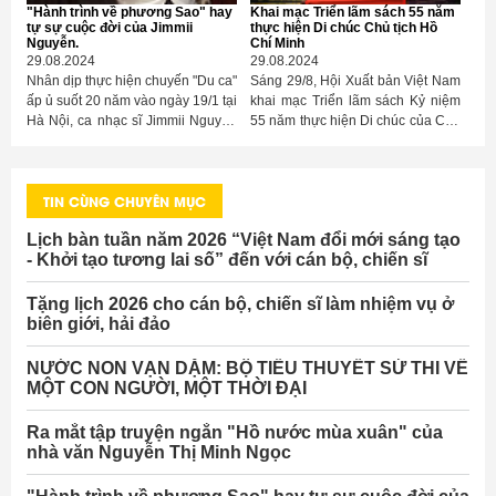
"Hành trình về phương Sao" hay
Khai mạc Triển lãm sách 55 năm
tự sự cuộc đời của Jimmii
thực hiện Di chúc Chủ tịch Hồ
Nguyễn.
Chí Minh
29.08.2024
29.08.2024
Nhân dịp thực hiện chuyến "Du ca"
Sáng 29/8, Hội Xuất bản Việt Nam
ấp ủ suốt 20 năm vào ngày 19/1 tại
khai mạc Triển lãm sách Kỷ niệm
Hà Nội, ca nhạc sĩ Jimmii Nguyễn
55 năm thực hiện Di chúc của Chủ
vừa chính thức giới thiệu đến
tịch Hồ Chí Minh tại quận 3,
những người hâm mộ và độc giả
TP.HCM.
ấn phẩm đầu tiên trong chuỗi hồi
TIN CÙNG CHUYÊN MỤC
ký với tên gọi "Hành trình về
phương Sao".
Lịch bàn tuần năm 2026 “Việt Nam đổi mới sáng tạo
- Khởi tạo tương lai số” đến với cán bộ, chiến sĩ
Tặng lịch 2026 cho cán bộ, chiến sĩ làm nhiệm vụ ở
biên giới, hải đảo
NƯỚC NON VẠN DẶM: BỘ TIỂU THUYẾT SỬ THI VỀ
MỘT CON NGƯỜI, MỘT THỜI ĐẠI
Ra mắt tập truyện ngắn "Hồ nước mùa xuân" của
nhà văn Nguyễn Thị Minh Ngọc