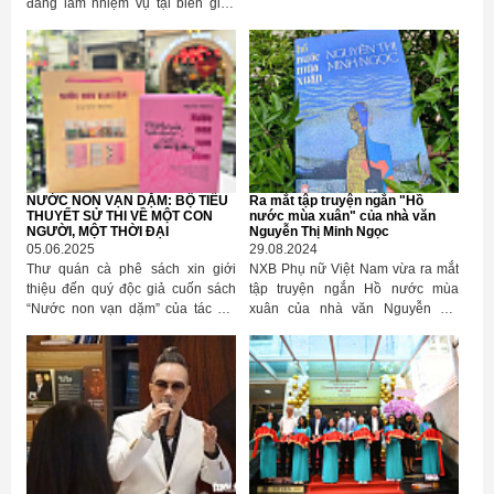
đang làm nhiệm vụ tại biên giới,
bản tổ chức buổi trao tặng lịch
hải đảo đã trở thành một hoạt
blốc, lịch bàn cho các đơn vị bộ
động thường niên, thiết thực của
đội đang làm nhiệm vụ tại biên
ngành Xuất bản (trước do Bộ
giới, hải đảo.
Thông tin và Truyền thông quản lý
và nay là Bộ Văn hóa, Thể thao và
Du lịch). Nhà xuất bản Khoa học -
Công nghệ - Truyền thông (Bộ
Khoa học và Công nghệ) vinh dự
được đồng hành cùng Cục Xuất
NƯỚC NON VẠN DẶM: BỘ TIỂU
Ra mắt tập truyện ngắn "Hồ
bản, In và Phát hành, Hội Xuất bản
THUYẾT SỬ THI VỀ MỘT CON
nước mùa xuân" của nhà văn
Việt Nam và các đơn vị trong
NGƯỜI, MỘT THỜI ĐẠI
Nguyễn Thị Minh Ngọc
Ngành cung cấp lịch bàn - sản
05.06.2025
29.08.2024
phẩm gắn bó với cán bộ, chiến sĩ
Thư quán cà phê sách xin giới
NXB Phụ nữ Việt Nam vừa ra mắt
trong suốt một năm công tác.
thiệu đến quý độc giả cuốn sách
tập truyện ngắn Hồ nước mùa
“Nước non vạn dặm” của tác giả
xuân của nhà văn Nguyễn Thị
Nguyễn Thế Kỷ.
Minh Ngọc.