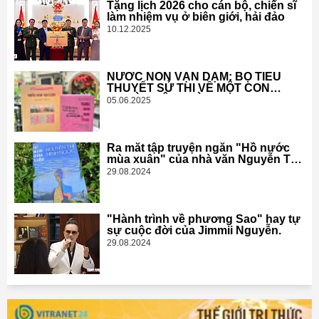
Tặng lịch 2026 cho cán bộ, chiến sĩ
làm nhiệm vụ ở biên giới, hải đảo
10.12.2025
NƯỚC NON VẠN DẶM: BỘ TIỂU
THUYẾT SỬ THI VỀ MỘT CON
NGƯỜI, MỘT THỜI ĐẠI
05.06.2025
Ra mắt tập truyện ngắn "Hồ nước
mùa xuân" của nhà văn Nguyễn Thị
Minh Ngọc
29.08.2024
"Hành trình về phương Sao" hay tự
sự cuộc đời của Jimmii Nguyễn.
29.08.2024