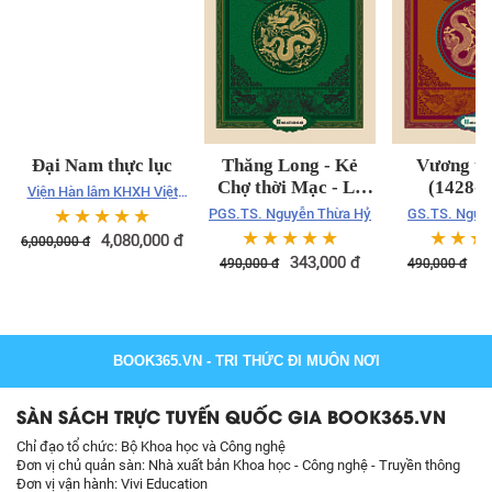
Đại Nam thực lục
Thăng Long - Kẻ
Vương tr
Chợ thời Mạc - Lê
(1428-1
Viện Hàn lâm KHXH Việt
Trung hưng
Nam - Viện Sử học - Quốc
☆
☆
☆
☆
☆
PGS.TS. Nguyễn Thừa Hỷ
GS.TS. Nguy
sử quán triều Nguyễn
Ngọc chủ
☆
☆
☆
☆
☆
☆
☆
☆
4,080,000
đ
6,000,000
đ
343,000
đ
3
490,000
đ
490,000
đ
BOOK365.VN
- TRI THỨC ĐI MUÔN NƠI
SÀN SÁCH TRỰC TUYẾN QUỐC GIA BOOK365.VN
Chỉ đạo tổ chức: Bộ Khoa học và Công nghệ
Đơn vị chủ quản sàn: Nhà xuất bản Khoa học - Công nghệ - Truyền thông
Đơn vị vận hành: Vivi Education