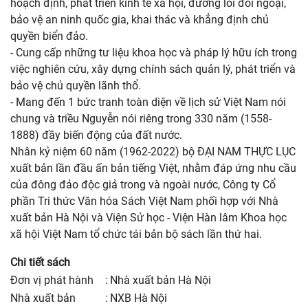
hoạch định, phát triển kinh tế xã hội, đường lối đối ngoại,
bảo vệ an ninh quốc gia, khai thác và khẳng định chủ
quyền biển đảo.
- Cung cấp những tư liệu khoa học và pháp lý hữu ích trong
việc nghiên cứu, xây dựng chính sách quản lý, phát triển và
bảo vệ chủ quyền lãnh thổ.
- Mang đến 1 bức tranh toàn diện về lịch sử Việt Nam nói
chung và triều Nguyễn nói riêng trong 330 năm (1558-
1888) đầy biến động của đất nước.
Nhân kỷ niệm 60 năm (1962-2022) bộ ĐẠI NAM THỰC LỤC
xuất bản lần đầu ấn bản tiếng Việt, nhằm đáp ứng nhu cầu
của đông đảo độc giả trong và ngoài nước, Công ty Cổ
phần Tri thức Văn hóa Sách Việt Nam phối hợp với Nhà
xuất bản Hà Nội và Viện Sử học - Viện Hàn lâm Khoa học
xã hội Việt Nam tổ chức tái bản bộ sách lần thứ hai.
Chi tiết sách
Đơn vị phát hành
:
Nhà xuất bản Hà Nội
nhà xuất bản
:
NXB Hà Nội