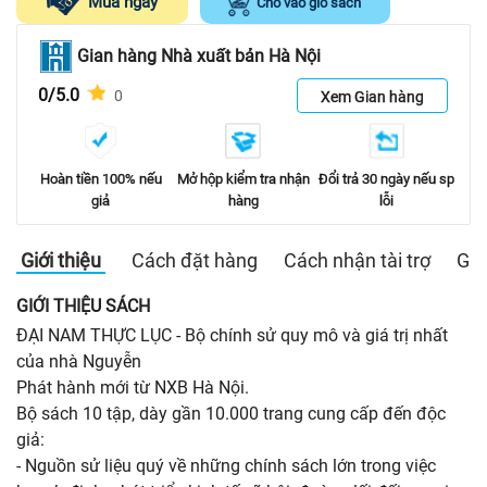
Mua ngay
Cho vào giỏ sách
Gian hàng Nhà xuất bản Hà Nội
0/5.0
0
Xem Gian hàng
Hoàn tiền 100% nếu
Mở hộp kiểm tra nhận
Đổi trả 30 ngày nếu sp
giả
hàng
lỗi
Giới thiệu
Cách đặt hàng
Cách nhận tài trợ
Gia
GIỚI THIỆU SÁCH
ĐẠI NAM THỰC LỤC - Bộ chính sử quy mô và giá trị nhất
của nhà Nguyễn
Phát hành mới từ NXB Hà Nội.
Bộ sách 10 tập, dày gần 10.000 trang cung cấp đến độc
giả:
- Nguồn sử liệu quý về những chính sách lớn trong việc