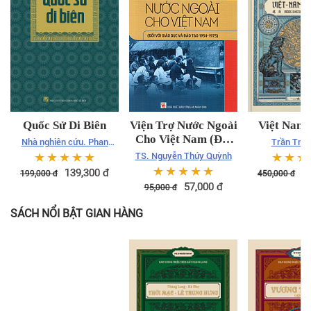
Quốc Sử Di Biên
Viện Trợ Nước Ngoài
Việt Nam 
Cho Việt Nam (Đối
Nhà nghiên cứu. Phan
Trần Trọn
Với Giáo Dục Và
Thúc Trực
☆
☆
☆
☆
☆
☆
☆
☆
TS. Nguyễn Thúy Quỳnh
Đào Tạo 1954 -
☆
☆
☆
☆
☆
139,300
đ
3
199,000
đ
450,000
đ
1975)
57,000
đ
95,000
đ
SÁCH NỔI BẬT GIAN HÀNG