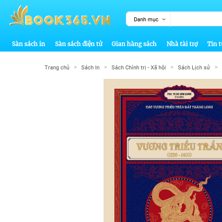
Danh mục
Sàn sách in
Sàn sách điện tử
Gian hàng sách
Nhà tài trợ
Tin t
>
>
>
>
Trang chủ
Sách In
Sách Chính trị - Xã hội
Sách Lịch sử