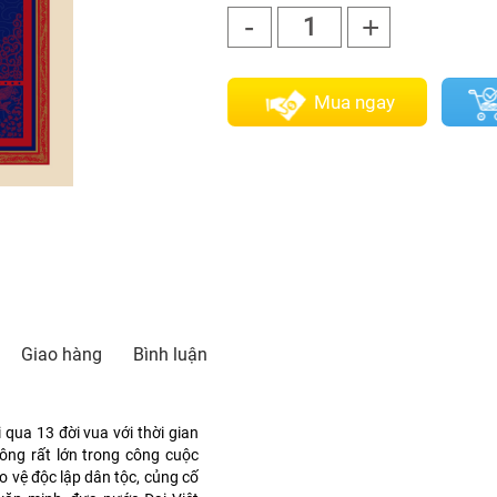
-
+
1
Mua ngay
Giao hàng
Bình luận
 qua 13 đời vua với thời gian
công rất lớn trong công cuộc
 vệ độc lập dân tộc, củng cố