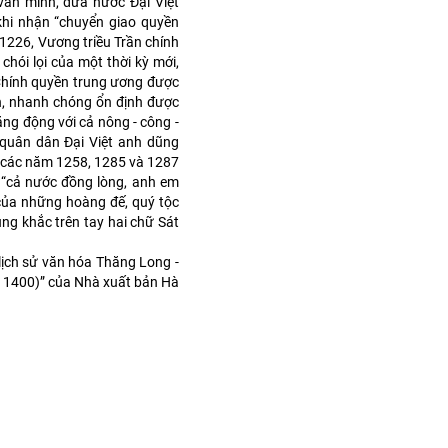
văn minh, đưa nước Đại Việt
khi nhận “chuyển giao quyền
1226, Vương triều Trần chính
chói lọi của một thời kỳ mới,
: Chính quyền trung ương được
n, nhanh chóng ổn định được
năng động với cả nông - công -
o quân dân Đại Việt anh dũng
 các năm 1258, 1285 và 1287
, “cả nước đồng lòng, anh em
 của những hoàng đế, quý tộc
ng khắc trên tay hai chữ Sát
 lịch sử văn hóa Thăng Long -
- 1400)” của Nhà xuất bản Hà