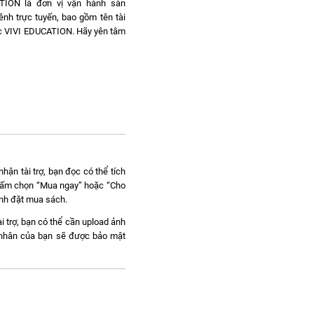
ATION là đơn vị vận hành sàn
ênh trực tuyến, bao gồm tên tài
dục VIVI EDUCATION. Hãy yên tâm
hận tài trợ, bạn đọc có thể tích
c bấm chọn “Mua ngay” hoặc “Cho
ành đặt mua sách.
i trợ, bạn có thể cần upload ảnh
á nhân của bạn sẽ được bảo mật