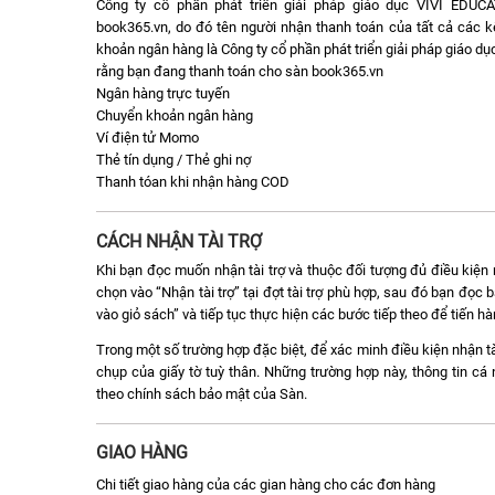
Công ty cổ phần phát triển giải pháp giáo dục VIVI EDUC
book365.vn, do đó tên người nhận thanh toán của tất cả các k
khoản ngân hàng là Công ty cổ phần phát triển giải pháp giáo 
rằng bạn đang thanh toán cho sàn book365.vn
Ngân hàng trực tuyến
Chuyển khoản ngân hàng
Ví điện tử Momo
Thẻ tín dụng / Thẻ ghi nợ
Thanh tóan khi nhận hàng COD
CÁCH NHẬN TÀI TRỢ
Khi bạn đọc muốn nhận tài trợ và thuộc đối tượng đủ điều kiện n
chọn vào “Nhận tài trợ” tại đợt tài trợ phù hợp, sau đó bạn đọ
vào giỏ sách” và tiếp tục thực hiện các bước tiếp theo để tiến h
Trong một số trường hợp đặc biệt, để xác minh điều kiện nhận tà
chụp của giấy tờ tuỳ thân. Những trường hợp này, thông tin c
theo chính sách bảo mật của Sàn.
GIAO HÀNG
Chi tiết giao hàng của các gian hàng cho các đơn hàng