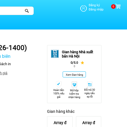
Đăng ký
0
Đăng nhập
26-1400)
Gian hàng Nhà xuất
 biên
bản Hà Nội
0/5.0
Sách in
0
h giá
Xem Gian hàng
Đổi trả 30
Hoàn tiền
Mở hộp
ngày nếu
100% nếu
kiểm tra
sp lỗi
giả
nhận hàng
Gian hàng khác
Array
đ
Array
đ