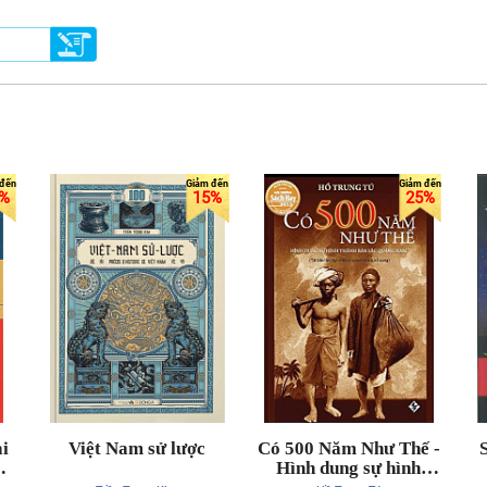
%
15%
25%
i
Việt Nam sử lược
Có 500 Năm Như Thế -
ới
Hình dung sự hình