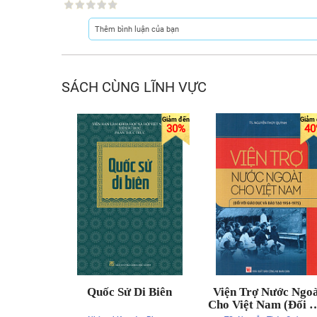
SÁCH CÙNG LĨNH VỰC
30%
40
Quốc Sử Di Biên
Viện Trợ Nước Ngoà
Cho Việt Nam (Đối V