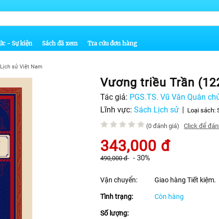
ức - Sự kiện
Sách đã xem
Tra cứu đơn hàng
Lịch sử Việt Nam
Vương triều Trần (12
Tác giả:
PGS.TS. Vũ Văn Quân chủ
Lĩnh vực:
Sách Lịch sử
Loại sách:
(0 đánh giá)
Click để đán
343,000
đ
-
30%
490,000
đ
Vận chuyển:
Giao hàng Tiết kiệm.
Tình trạng:
Còn hàng
Số lượng: