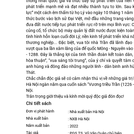
thống nhất quốc gia và thúc đẩy sự phát triển của nền 
phát triển mạnh mẽ và đạt nhiều thành tựu to lớn. Sau 
lực” một cách êm thấm từ họ Lý vào ngày 10 tháng 1 năm 
thức bước vào lịch sử Đại Việt, mở đầu những trang vàng 
đưa đất nước tiếp tục phát triển rực rỡ trên mọi lĩnh vực
củng cố, tổ chức bộ máy quản lý đất nước được kiện toà
tình hình hỗn loạn cuối đời Lý; nền kinh tế phát triển khá 
thương nghiệp... Đặc biệt, vua tôi nhà Trần đã lãnh đạ
vượt qua ba lần xâm lăng của đế quốc Mông - Nguyên vào
- 1288. Đây là thắng lợi của tinh thần đoàn kết toàn dân
hòa thuận”, “vua sáng tôi trung”, của ý chí và quyết tâm
anh hùng và đông đảo những người lính - dân binh anh hù
Thát.
Chắc chắn độc giả sẽ có cảm nhận thú vị về những giá trị
Hà Nội ngàn năm qua cuốn sách “Vương triều Trần (1226 
Nội.
Trân trọng giới thiệu và kính mời quý độc giả đón đọc!
Chi tiết sách
Đơn vị phát hành
:
Nhà xuất bản Hà Nội
nhà xuất bản
:
NXB Hà Nội
năm xuất bản
:
2022
Tác giả
:
PGS.TS. Vũ Văn Quân chủ biên