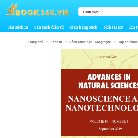
Danh mục
Sàn sách in
Sàn sách điện tử
Gian hàng sách
Nhà tài trợ
Tin t
>
>
>
Trang chủ
Sách In
Sách Khoa học - Công nghệ
Tạp chí khoa