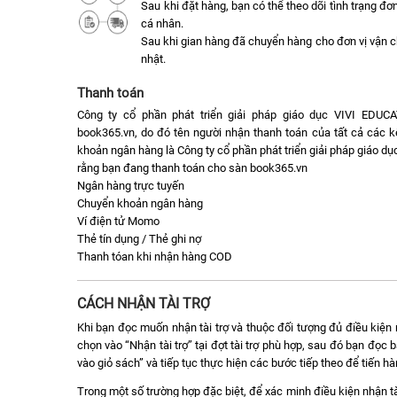
Sau khi đặt hàng, bạn có thể theo dõi tình trạng đ
cá nhân.
Sau khi gian hàng đã chuyển hàng cho đơn vị vận 
nhật.
Thanh toán
Công ty cổ phần phát triển giải pháp giáo dục VIVI EDUC
book365.vn, do đó tên người nhận thanh toán của tất cả các k
khoản ngân hàng là Công ty cổ phần phát triển giải pháp giáo 
rằng bạn đang thanh toán cho sàn book365.vn
Ngân hàng trực tuyến
Chuyển khoản ngân hàng
Ví điện tử Momo
Thẻ tín dụng / Thẻ ghi nợ
Thanh tóan khi nhận hàng COD
CÁCH NHẬN TÀI TRỢ
Khi bạn đọc muốn nhận tài trợ và thuộc đối tượng đủ điều kiện n
chọn vào “Nhận tài trợ” tại đợt tài trợ phù hợp, sau đó bạn đọ
vào giỏ sách” và tiếp tục thực hiện các bước tiếp theo để tiến h
Trong một số trường hợp đặc biệt, để xác minh điều kiện nhận tà