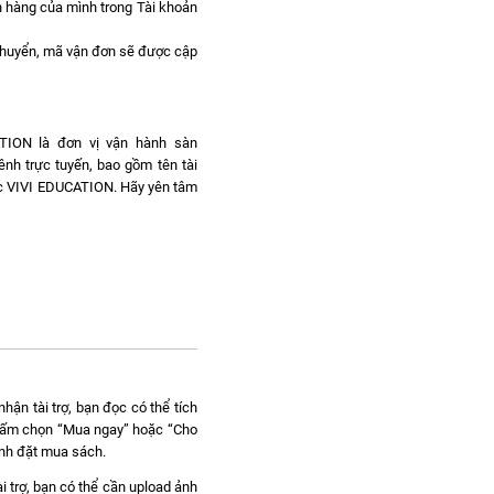
ơn hàng của mình trong Tài khoản
chuyển, mã vận đơn sẽ được cập
ATION là đơn vị vận hành sàn
ênh trực tuyến, bao gồm tên tài
dục VIVI EDUCATION. Hãy yên tâm
hận tài trợ, bạn đọc có thể tích
c bấm chọn “Mua ngay” hoặc “Cho
ành đặt mua sách.
i trợ, bạn có thể cần upload ảnh