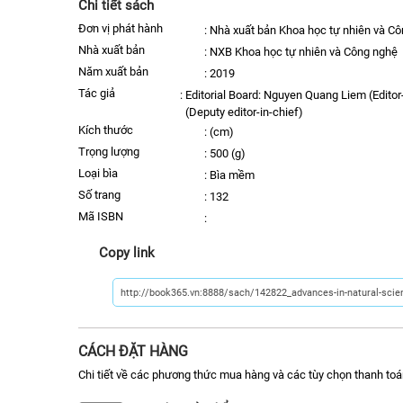
Chi tiết sách
Đơn vị phát hành
:
Nhà xuất bản Khoa học tự nhiên và C
nhà xuất bản
:
NXB Khoa học tự nhiên và Công nghệ
năm xuất bản
:
2019
Tác giả
:
Editorial Board: Nguyen Quang Liem (Editor
(Deputy editor-in-chief)
kích thước
:
(cm)
trọng lượng
:
500 (g)
Loại bìa
:
Bìa mềm
số trang
:
132
Mã ISBN
:
Copy link
CÁCH ĐẶT HÀNG
Chi tiết về các phương thức mua hàng và các tùy chọn thanh toá