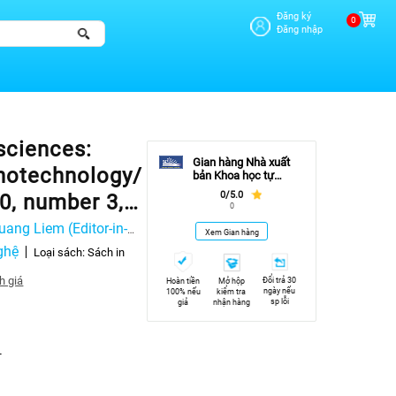
Đăng ký
0
Đăng nhập
sciences:
Gian hàng Nhà xuất
notechnology/
bản Khoa học tự
nhiên và Công nghệ
0/5.0
0, number 3,
0
uang Liem (Editor-in-
Xem Gian hàng
tor-in-chief)
ghệ
Loại sách:
Sách in
h giá
Đổi trả 30
Hoàn tiền
Mở hộp
ngày nếu
100% nếu
kiểm tra
sp lỗi
giả
nhận hàng
-