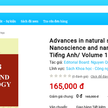
ức - Sự kiện
Sách đã xem
Tra cứu đơn hàng
 học
Advances in natural 
Nanoscience and na
Tiếng Anh/ Volume 1
September 2019
Tác giả:
Editorial Board: Nguyen Q
chief), Nguyen Bich Ha (Deputy edi
Lĩnh vực:
Sách Khoa học - Công n
(0 đánh giá)
Click để đán
165,000
đ
0
đ
Giảm giá chung:
165,000
đ
Vận chuyển:
Giao hàng Tiết kiệm.