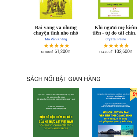
Bãi vàng và những
Khi người mẹ kiếm
chuyện tình nho nhỏ
tiền - tự do tài chính
san sẻ y
Ma Văn Kháng
Crystal Paine
☆
☆
☆
☆
☆
☆
☆
☆
☆
☆
61,200
102,600
68,000
đ
đ
114,000
đ
đ
SÁCH NỔI BẬT GIAN HÀNG
5