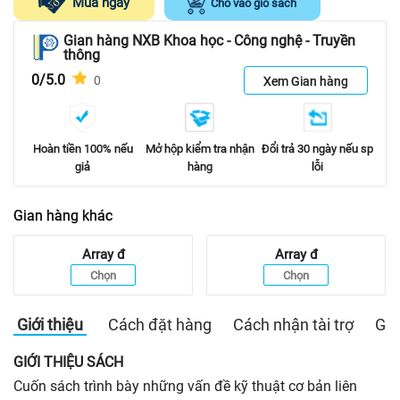
Mua ngay
Cho vào giỏ sách
Gian hàng NXB Khoa học - Công nghệ - Truyền
thông
0/5.0
0
Xem Gian hàng
Hoàn tiền 100% nếu
Mở hộp kiểm tra nhận
Đổi trả 30 ngày nếu sp
giả
hàng
lỗi
Gian hàng khác
Array
đ
Array
đ
Chọn
Chọn
Giới thiệu
Cách đặt hàng
Cách nhận tài trợ
Gia
GIỚI THIỆU SÁCH
Cuốn sách trình bày những vấn đề kỹ thuật cơ bản liên