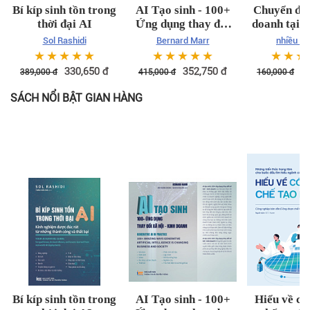
Bí kíp sinh tồn trong
AI Tạo sinh - 100+
Chuyển đổi
thời đại AI
Ứng dụng thay đổi
doanh tại 
xã hội kinh doanh
Sol Rashidi
Bernard Marr
nhiều tá
☆
☆
☆
☆
☆
☆
☆
☆
☆
☆
☆
☆
☆
330,650
đ
352,750
đ
1
389,000
đ
415,000
đ
160,000
đ
SÁCH NỔI BẬT GIAN HÀNG
Bí kíp sinh tồn trong
AI Tạo sinh - 100+
Hiểu về cô