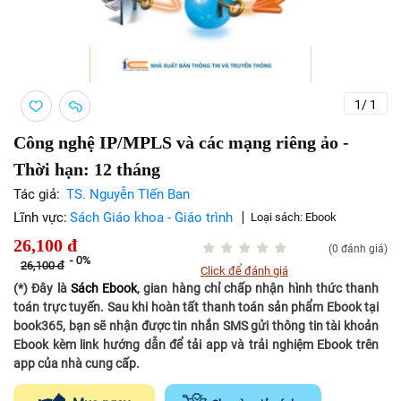
1
/
1
Công nghệ IP/MPLS và các mạng riêng ảo -
Thời hạn: 12 tháng
Tác giả:
TS. Nguyễn TIến Ban
Lĩnh vực:
Sách Giáo khoa - Giáo trình
Loại sách:
Ebook
26,100
đ
(0 đánh giá)
-
0%
26,100
đ
Click để đánh giá
(*) Đây là
Sách Ebook
, gian hàng chỉ chấp nhận hình thức thanh
toán trực tuyến. Sau khi hoàn tất thanh toán sản phẩm Ebook tại
book365, bạn sẽ nhận được tin nhắn SMS gửi thông tin tài khoản
Ebook kèm link hướng dẫn để tải app và trải nghiệm Ebook trên
app của nhà cung cấp.