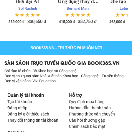
thời đại AI
Ứng dụng thay đổi
chế tạo B
xã hội kinh doanh
Sol Rashidi
Bernard Marr
Letuin 
☆
☆
☆
☆
☆
☆
☆
☆
☆
☆
☆
☆
☆
330,650
đ
352,750
đ
3
389,000
đ
415,000
đ
468,000
đ
BOOK365.VN
- TRI THỨC ĐI MUÔN NƠI
SÀN SÁCH TRỰC TUYẾN QUỐC GIA BOOK365.VN
Chỉ đạo tổ chức: Bộ Khoa học và Công nghệ
Đơn vị chủ quản sàn: Nhà xuất bản Khoa học - Công nghệ - Truyền thông
Đơn vị vận hành: Vivi Education
Quản lý tài khoản
Hỗ trợ
Tạo tài khoản
Quy định mua hàng
Đăng nhập
Hướng dẫn thanh toán
Đăng ký giới thiệu sách
Phương thức vận chuyển
Thay đổi thông tin tài khoản
Câu hỏi thường gặp
Chính sách bảo mật