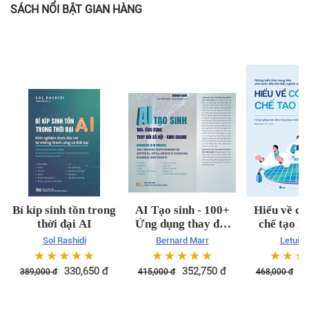
SÁCH NỔI BẬT GIAN HÀNG
Bí kíp sinh tồn trong
AI Tạo sinh - 100+
Hiểu về cô
thời đại AI
Ứng dụng thay đổi
chế tạo B
xã hội kinh doanh
Sol Rashidi
Bernard Marr
Letuin 
☆
☆
☆
☆
☆
☆
☆
☆
☆
☆
☆
☆
☆
330,650
đ
352,750
đ
3
389,000
đ
415,000
đ
468,000
đ