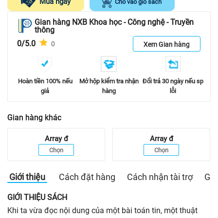
Mua ngay
Cho vào giỏ sách
Gian hàng NXB Khoa học - Công nghệ - Truyền
thông
0/5.0
0
Xem Gian hàng
Hoàn tiền 100% nếu
Mở hộp kiểm tra nhận
Đổi trả 30 ngày nếu sp
giả
hàng
lỗi
Gian hàng khác
Array
đ
Array
đ
Chọn
Chọn
Giới thiệu
Cách đặt hàng
Cách nhận tài trợ
Gia
GIỚI THIỆU SÁCH
Khi ta vừa đọc nội dung của một bài toán tin, một thuật