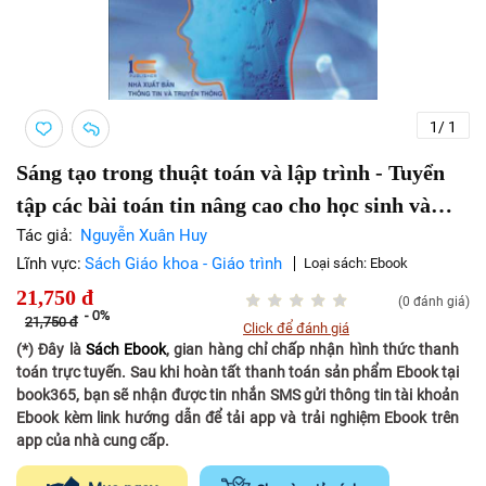
1
/
1
Sáng tạo trong thuật toán và lập trình - Tuyển
tập các bài toán tin nâng cao cho học sinh và
sinh viên giỏi (Tập 3) - Thời hạn: 12 tháng
Tác giả:
Nguyễn Xuân Huy
Lĩnh vực:
Sách Giáo khoa - Giáo trình
Loại sách:
Ebook
21,750
đ
(0 đánh giá)
-
0%
21,750
đ
Click để đánh giá
(*) Đây là
Sách Ebook
, gian hàng chỉ chấp nhận hình thức thanh
toán trực tuyến. Sau khi hoàn tất thanh toán sản phẩm Ebook tại
book365, bạn sẽ nhận được tin nhắn SMS gửi thông tin tài khoản
Ebook kèm link hướng dẫn để tải app và trải nghiệm Ebook trên
app của nhà cung cấp.