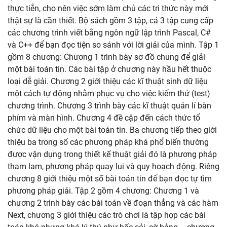
thực tiễn, cho nên việc sớm làm chủ các tri thức này mới
thật sự là cần thiết. Bộ sách gồm 3 tập, cả 3 tập cung cấp
các chương trình viết bằng ngôn ngữ lập trình Pascal, C#
và C++ để bạn đọc tiện so sánh với lời giải của mình. Tập 1
gồm 8 chương: Chương 1 trình bày sơ đồ chung để giải
một bài toán tin. Các bài tập ở chương này hầu hết thuộc
loại dễ giải. Chương 2 giới thiệu các kĩ thuật sinh dữ liệu
một cách tự động nhằm phục vụ cho việc kiểm thử (test)
chương trình. Chương 3 trình bày các kĩ thuật quản lí bàn
phím và màn hình. Chương 4 đề cập đến cách thức tổ
chức dữ liệu cho một bài toán tin. Ba chương tiếp theo giới
thiệu ba trong số các phương pháp khá phổ biến thường
được vận dụng trong thiết kế thuật giải đó là phương pháp
tham lam, phương pháp quay lui và quy hoạch động. Riêng
chương 8 giới thiệu một số bài toán tin để bạn đọc tự tìm
phương pháp giải. Tập 2 gồm 4 chương: Chương 1 và
chương 2 trình bày các bài toán về đoạn thẳng và các hàm
Next, chương 3 giới thiệu các trò chơi là tập hợp các bài