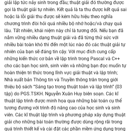
giải lập tức nảy sinh trong đầu; thuật giải đó thường được
gọi là thuật giải tự nhiên. Kết quả là ta thu được kết quả sai
hoặc là lỗi giải thu được sẽ kém hữu hiệu theo nghĩa
chương trình đòi hỏi quá nhiều bộ nhớ hoặc/và chạy quá
lâu. Tất nhiên, khái niệm này chỉ là tương đối. Nếu bạn đã
nắm vững nhiều dạng thuật giải và đã từng thử sức với
nhiều bài toàn khó thì đến một lúc nào đó các thuật giải tự
nhiên của bạn sẽ đáng tin cậy. Với mục đích cung cấp
những kiến thức cơ bản về lập trình trong Pascal và C++
cho các bạn học sinh, sinh viên và những bạn đọc muốn tự
hoàn thiện tri thức trong lĩnh vực giải thuật và lập trình;
Nhà xuất bản Thông tin và Truyền thông trân trọng giới
thiệu bộ sách “Sáng tạo trong thuật toán và lập trình” (03
tập) do PGS.TSKH. Nguyễn Xuân Huy biên soạn. Các kĩ
thuật lập trình được minh họa qua những bài toán cụ thể
tương đương với trình độ nâng cao của học sinh và sinh
viên. Các kĩ thuật lập trình và phương pháp xây dựng thuật
giải cho những bài toán thường được dùng rộng rãi trong
quá trình thiết kế và cài đặt các phần mềm ứng dụng trong