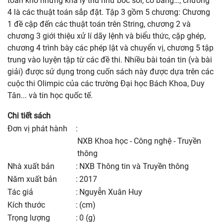
toán khó nhưng khá lý thú như bốc sỏi, cờ bảng…, chương
4 là các thuật toán sắp đặt. Tập 3 gồm 5 chương: Chương
1 đề cập đến các thuật toán trên String, chương 2 và
chương 3 giới thiệu xử lí dãy lệnh và biểu thức, cặp ghép,
chương 4 trình bày các phép lật và chuyển vị, chương 5 tập
trung vào luyện tập từ các đề thi. Nhiều bài toán tin (và bài
giải) được sử dụng trong cuốn sách này được dựa trên các
cuộc thi Olimpic của các trường Đại học Bách Khoa, Duy
Tân... và tin học quốc tế.
Chi tiết sách
Đơn vị phát hành
:
NXB Khoa học - Công nghệ - Truyền
thông
nhà xuất bản
:
NXB Thông tin và Truyền thông
năm xuất bản
:
2017
Tác giả
:
Nguyễn Xuân Huy
kích thước
:
(cm)
trọng lượng
:
0 (g)