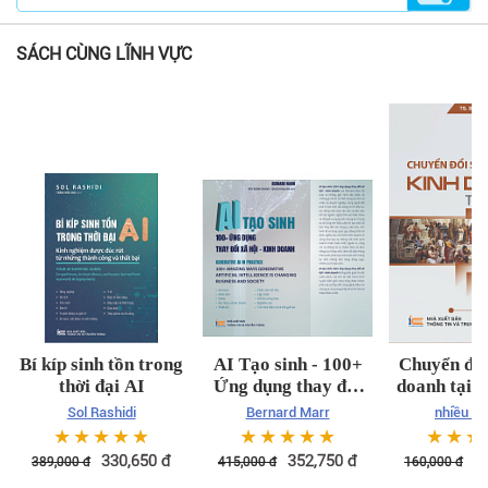
SÁCH CÙNG LĨNH VỰC
Bí kíp sinh tồn trong
AI Tạo sinh - 100+
Chuyển đổi
thời đại AI
Ứng dụng thay đổi
doanh tại 
xã hội kinh doanh
Sol Rashidi
Bernard Marr
nhiều tá
☆
☆
☆
☆
☆
☆
☆
☆
☆
☆
☆
☆
☆
330,650
đ
352,750
đ
1
389,000
đ
415,000
đ
160,000
đ