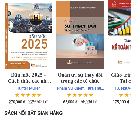
Dấu mốc 2025 -
Quản trị sự thay đổi
Giáo trình
Cách thức các nhà
trong các tổ chức
Tài chí
lãnh đạo công nghệ
Hunter Muller
Phạm Vũ Khiêm, Hứa Thùy
TS. Nguyễn
đột phá tăng trưởng,
Trang
☆
☆
☆
☆
☆
☆
☆
☆
☆
☆
☆
☆
☆
kiến tạo thành công
229,500
đ
55,250
đ
1
270,000
đ
65,000
đ
175,000
đ
trong nền kinh tế số
SÁCH NỔI BẬT GIAN HÀNG