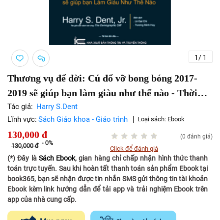
1
/
1
Thương vụ để đời: Cú đổ vỡ bong bóng 2017-
2019 sẽ giúp bạn làm giàu như thế nào - Thời
hạn: Vĩnh viễn
Tác giả:
Harry S.Dent
Lĩnh vực:
Sách Giáo khoa - Giáo trình
Loại sách:
Ebook
130,000
đ
(0 đánh giá)
-
0%
130,000
đ
Click để đánh giá
(*) Đây là
Sách Ebook
, gian hàng chỉ chấp nhận hình thức thanh
toán trực tuyến. Sau khi hoàn tất thanh toán sản phẩm Ebook tại
book365, bạn sẽ nhận được tin nhắn SMS gửi thông tin tài khoản
Ebook kèm link hướng dẫn để tải app và trải nghiệm Ebook trên
app của nhà cung cấp.