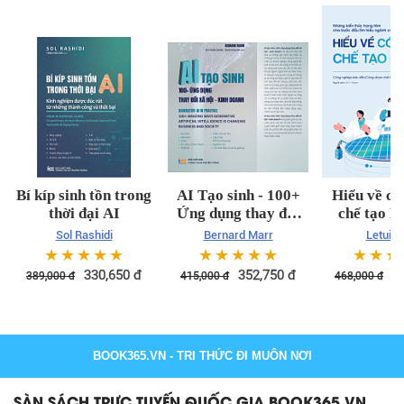
Bí kíp sinh tồn trong
AI Tạo sinh - 100+
Hiểu về cô
thời đại AI
Ứng dụng thay đổi
chế tạo B
xã hội kinh doanh
Sol Rashidi
Bernard Marr
Letuin 
☆
☆
☆
☆
☆
☆
☆
☆
☆
☆
☆
☆
☆
330,650
đ
352,750
đ
3
389,000
đ
415,000
đ
468,000
đ
BOOK365.VN
- TRI THỨC ĐI MUÔN NƠI
SÀN SÁCH TRỰC TUYẾN QUỐC GIA BOOK365.VN