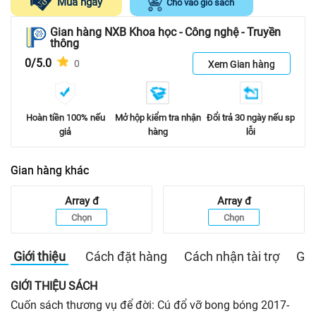
Mua ngay
Cho vào giỏ sách
Gian hàng NXB Khoa học - Công nghệ - Truyền
thông
0/5.0
0
Xem Gian hàng
Hoàn tiền 100% nếu
Mở hộp kiểm tra nhận
Đổi trả 30 ngày nếu sp
giả
hàng
lỗi
Gian hàng khác
Array
đ
Array
đ
Chọn
Chọn
Giới thiệu
Cách đặt hàng
Cách nhận tài trợ
Gia
GIỚI THIỆU SÁCH
Cuốn sách thương vụ để đời: Cú đổ vỡ bong bóng 2017-