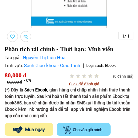
1
/
1
Phân tích tài chính - Thời hạn: Vĩnh viễn
Tác giả:
Nguyễn Thị Liên Hoa
Lĩnh vực:
Sách Giáo khoa - Giáo trình
Loại sách:
Ebook
80,000
đ
(0 đánh giá)
-
0%
80,000
đ
Click để đánh giá
(*) Đây là
Sách Ebook
, gian hàng chỉ chấp nhận hình thức thanh
toán trực tuyến. Sau khi hoàn tất thanh toán sản phẩm Ebook tại
book365, bạn sẽ nhận được tin nhắn SMS gửi thông tin tài khoản
Ebook kèm link hướng dẫn để tải app và trải nghiệm Ebook trên
app của nhà cung cấp.
Mua ngay
Cho vào giỏ sách