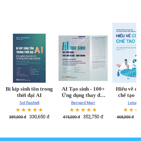
Bí kíp sinh tồn trong
AI Tạo sinh - 100+
Hiểu về cô
thời đại AI
Ứng dụng thay đổi
chế tạo B
xã hội kinh doanh
Sol Rashidi
Bernard Marr
Letuin 
☆
☆
☆
☆
☆
☆
☆
☆
☆
☆
☆
☆
☆
330,650
đ
352,750
đ
3
389,000
đ
415,000
đ
468,000
đ