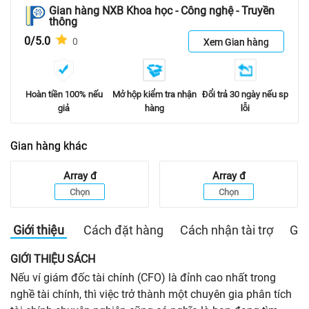
Gian hàng NXB Khoa học - Công nghệ - Truyền
thông
0/5.0
0
Xem Gian hàng
Hoàn tiền 100% nếu
Mở hộp kiểm tra nhận
Đổi trả 30 ngày nếu sp
giả
hàng
lỗi
Gian hàng khác
Array
đ
Array
đ
Chọn
Chọn
Giới thiệu
Cách đặt hàng
Cách nhận tài trợ
Gia
GIỚI THIỆU SÁCH
Nếu ví giám đốc tài chính (CFO) là đỉnh cao nhất trong
nghề tài chính, thì việc trở thành một chuyên gia phân tích