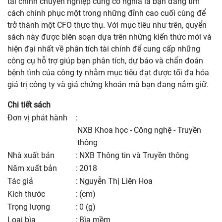
tài chính chuyên nghiệp cũng có nghĩa là bạn đang tìm
cách chinh phục một trong những đỉnh cao cuối cùng để
trở thành một CFO thực thụ. Với mục tiêu như trên, quyển
sách này được biên soạn dựa trên những kiến thức mới và
hiện đại nhất về phân tích tài chính để cung cấp những
công cụ hỗ trợ giúp bạn phân tích, dự báo và chẩn đoán
bệnh tình của công ty nhằm mục tiêu đạt được tối đa hóa
giá trị công ty và giá chứng khoán mà bạn đang nắm giữ.
Chi tiết sách
Đơn vị phát hành
:
NXB Khoa học - Công nghệ - Truyền
thông
nhà xuất bản
:
NXB Thông tin và Truyền thông
năm xuất bản
:
2018
Tác giả
:
Nguyễn Thị Liên Hoa
kích thước
:
(cm)
trọng lượng
:
0 (g)
Loại bìa
:
Bìa mềm