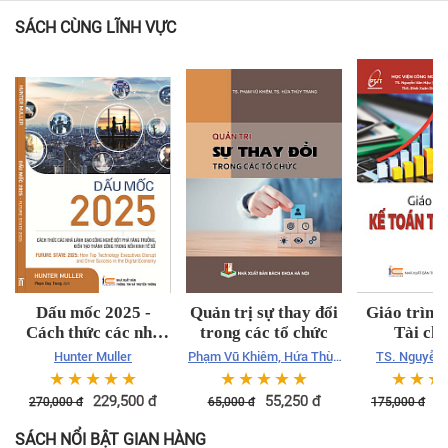
SÁCH CÙNG LĨNH VỰC
Dấu mốc 2025 -
Quản trị sự thay đổi
Giáo trình
Cách thức các nhà
trong các tổ chức
Tài chí
lãnh đạo công nghệ
Hunter Muller
Phạm Vũ Khiêm, Hứa Thùy
TS. Nguyễn
đột phá tăng trưởng,
Trang
☆
☆
☆
☆
☆
☆
☆
☆
☆
☆
☆
☆
☆
kiến tạo thành công
229,500
đ
55,250
đ
1
270,000
đ
65,000
đ
175,000
đ
trong nền kinh tế số
SÁCH NỔI BẬT GIAN HÀNG