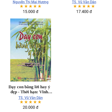
con thông minh khỏe
Nguyễn Thị Mai Hương
TS. Vũ Văn Dân
☆
☆
☆
☆
☆
☆
☆
☆
☆
☆
mạnh, cha mẹ nên làm
gì? - Thời hạn: Vĩnh viễn
15.000 đ
17.400 đ
Dạy con bằng lời hay ý
đẹp - Thời hạn: Vĩnh
viễn
TS. Vũ Văn Dân
☆
☆
☆
☆
☆
20.000 đ