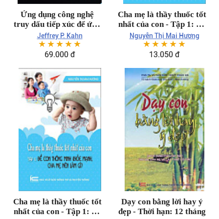
Ứng dụng công nghệ
Cha mẹ là thầy thuốc tốt
truy dấu tiếp xúc để ứng
nhất của con - Tập 1: Để
phó với dịch COVID-19
con thông minh khỏe
Jeffrey P. Kahn
Nguyễn Thị Mai Hương
☆
☆
☆
☆
☆
☆
☆
☆
☆
☆
mạnh, cha mẹ nên làm
gì? - Thời hạn: 12 tháng
69.000 đ
13.050 đ
Cha mẹ là thầy thuốc tốt
Dạy con bằng lời hay ý
nhất của con - Tập 1: Để
đẹp - Thời hạn: 12 tháng