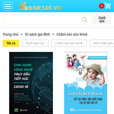
0
Danh
mục
Trang chủ
>
Tủ sách gia đình
>
Chăm sóc sức khoẻ
Tất cả
Nuôi dạy con
Chăm sóc sức khoẻ
Hôn nhân gia 